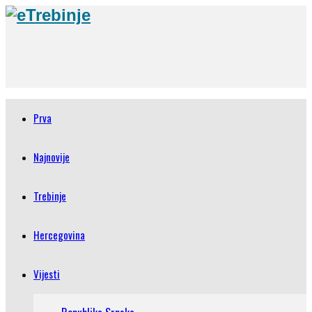
Prva
Najnovije
Trebinje
Hercegovina
Vijesti