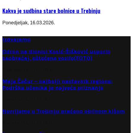
Kakva je sudbina stare bolnice u Trebinju
Ponedjeljak, 16.03.2026.
Izdvajamo
Odron na dionici Kosić-Šišković usporio
saobraćaj, oštećeno vozilo(FOTO)
Ponedjeljak, 27.07.2026.
Maja Čečur – najbolji nastavnik regiona:
Podrška učenika je najveće priznanje
Ponedjeljak, 27.07.2026.
Nevrijeme u Trebinju praćeno obilnom kišom
Ponedjeljak, 27.07.2026.