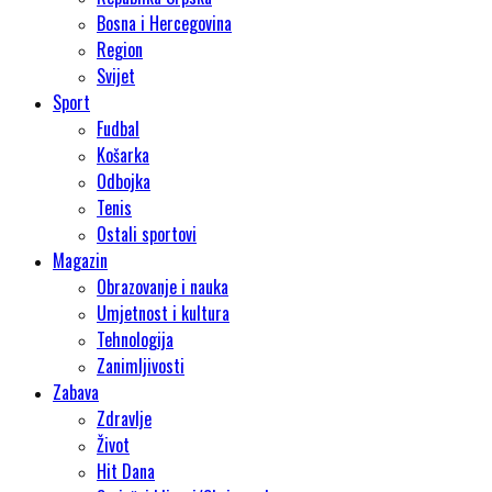
Bosna i Hercegovina
Region
Svijet
Sport
Fudbal
Košarka
Odbojka
Tenis
Ostali sportovi
Magazin
Obrazovanje i nauka
Umjetnost i kultura
Tehnologija
Zanimljivosti
Zabava
Zdravlje
Život
Hit Dana