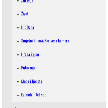
Zdravlje
Život
Hit Dana
Smješni klipovi/Skrivena kamera
Hrana i piće
Putovanja
Moda i ljepota
Estrada i Jet set