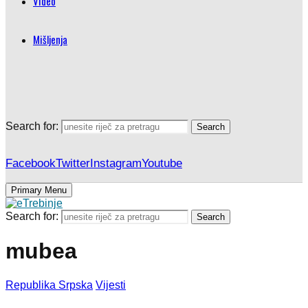
Video
Mišljenja
Search for:
Search
Facebook
Twitter
Instagram
Youtube
Primary Menu
Search for:
Search
mubea
Republika Srpska
Vijesti