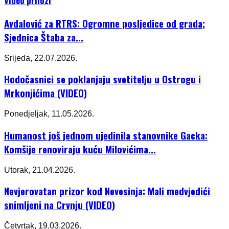
Video prilozi
Avdalović za RTRS: Ogromne posljedice od grada;
Sjednica Štaba za...
Srijeda, 22.07.2026.
Hodočasnici se poklanjaju svetitelju u Ostrogu i
Mrkonjićima (VIDEO)
Ponedjeljak, 11.05.2026.
Humanost još jednom ujedinila stanovnike Gacka:
Komšije renoviraju kuću Milovićima...
Utorak, 21.04.2026.
Nevjerovatan prizor kod Nevesinja: Mali medvjedići
snimljeni na Crvnju (VIDEO)
Četvrtak, 19.03.2026.