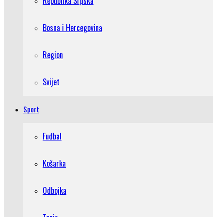
Republika Srpska
Bosna i Hercegovina
Region
Svijet
Sport
Fudbal
Košarka
Odbojka