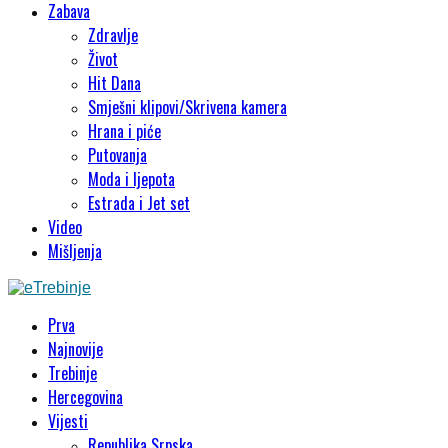
Zabava
Zdravlje
Život
Hit Dana
Smješni klipovi/Skrivena kamera
Hrana i piće
Putovanja
Moda i ljepota
Estrada i Jet set
Video
Mišljenja
Prva
Najnovije
Trebinje
Hercegovina
Vijesti
Republika Srpska