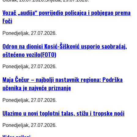
Vozač „audija“ povrijedio policajca i pobjegao prema
Foči
Ponedjeljak, 27.07.2026.
Odron na dionici Kosić-Šišković usporio saobraćaj,
oštećeno vozilo(FOTO)
Ponedjeljak, 27.07.2026.
Maja Čečur – najbolji nastavnik regiona: Podrška
učenika je najveće priznanje
Ponedjeljak, 27.07.2026.
Ulazimo u novi toplotni talas, stižu i tropske noći
Ponedjeljak, 27.07.2026.