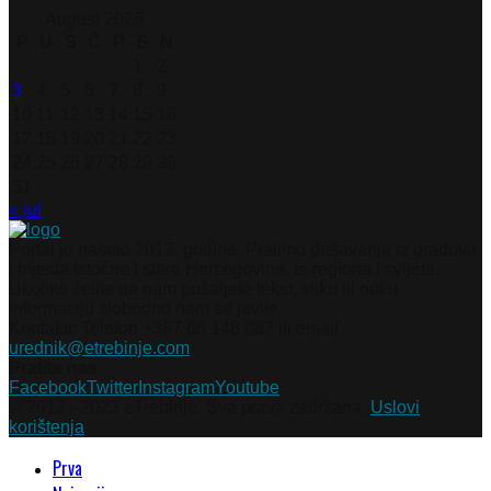
August 2026
P
U
S
Č
P
S
N
1
2
3
4
5
6
7
8
9
10
11
12
13
14
15
16
17
18
19
20
21
22
23
24
25
26
27
28
29
30
31
« jul
Portal je nastao 2012. godine. Pratimo dešavanja iz gradova
i mjesta Istočne i stare Hercegovine, te regiona i svijeta.
Ukoliko želite da nam pošaljete tekst, sliku ili neku
informaciju slobodno nam se javite.
Kontakti: Telefon +387 66 148 087 ili email
urednik@etrebinje.com
Pratite nas
Facebook
Twitter
Instagram
Youtube
© 2012 - 2023 eTrebinje. Sva prava zadržana.
Uslovi
korištenja
Prva