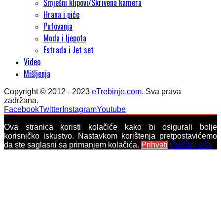
Smješni klipovi/Skrivena kamera
Hrana i piće
Putovanja
Moda i ljepota
Estrada i Jet set
Video
Mišljenja
Copyright © 2012 - 2023
eTrebinje.com
. Sva prava
zadržana.
Facebook
Twitter
Instagram
Youtube
Ova stranica koristi kolačiće kako bi osigurali bolje
korisničko iskustvo. Nastavkom korištenja pretpostavićemo
da ste saglasni sa primanjem kolačića.
Prihvati
Pročitaj više