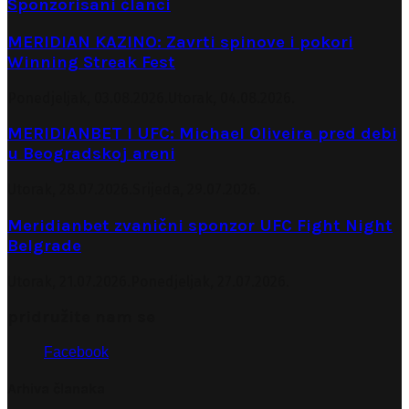
Sponzorisani članci
MERIDIAN KAZINO: Zavrti spinove i pokori
Winning Streak Fest
Ponedjeljak, 03.08.2026.
Utorak, 04.08.2026.
MERIDIANBET I UFC: Michael Oliveira pred debi
u Beogradskoj areni
Utorak, 28.07.2026.
Srijeda, 29.07.2026.
Meridianbet zvanični sponzor UFC Fight Night
Belgrade
Utorak, 21.07.2026.
Ponedjeljak, 27.07.2026.
pridružite nam se
Facebook
Arhiva članaka