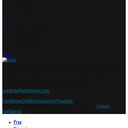
August 2026
P
U
S
Č
P
S
N
1
2
3
4
5
6
7
8
9
10
11
12
13
14
15
16
17
18
19
20
21
22
23
24
25
26
27
28
29
30
31
« jul
Portal je nastao 2012. godine. Pratimo dešavanja iz gradova
i mjesta Istočne i stare Hercegovine, te regiona i svijeta.
Ukoliko želite da nam pošaljete tekst, sliku ili neku
informaciju slobodno nam se javite.
Kontakti: Telefon +387 66 148 087 ili email
urednik@etrebinje.com
Pratite nas
Facebook
Twitter
Instagram
Youtube
© 2012 - 2023 eTrebinje. Sva prava zadržana.
Uslovi
korištenja
Prva