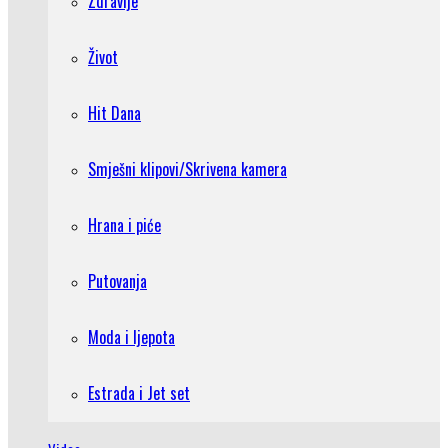
Zdravlje
Život
Hit Dana
Smješni klipovi/Skrivena kamera
Hrana i piće
Putovanja
Moda i ljepota
Estrada i Jet set