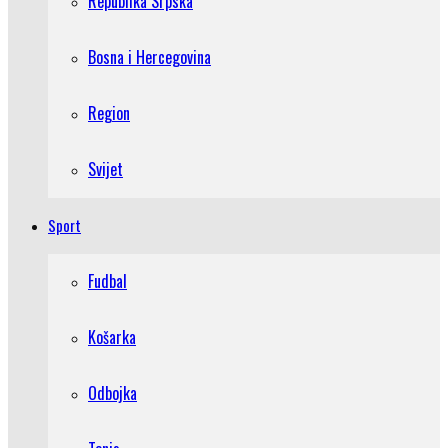
Republika Srpska
Bosna i Hercegovina
Region
Svijet
Sport
Fudbal
Košarka
Odbojka