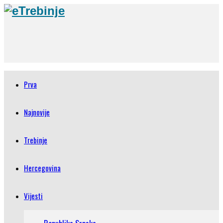
Prva
Najnovije
Trebinje
Hercegovina
Vijesti