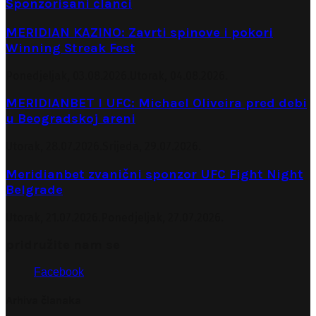
Sponzorisani članci
MERIDIAN KAZINO: Zavrti spinove i pokori
Winning Streak Fest
Ponedjeljak, 03.08.2026.
Utorak, 04.08.2026.
MERIDIANBET I UFC: Michael Oliveira pred debi
u Beogradskoj areni
Utorak, 28.07.2026.
Srijeda, 29.07.2026.
Meridianbet zvanični sponzor UFC Fight Night
Belgrade
Utorak, 21.07.2026.
Ponedjeljak, 27.07.2026.
pridružite nam se
Facebook
Arhiva članaka