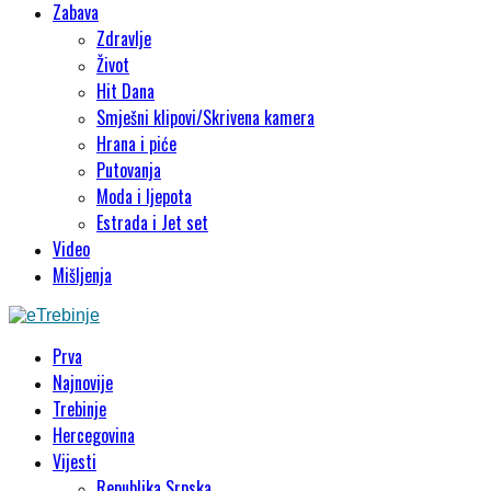
Zabava
Zdravlje
Život
Hit Dana
Smješni klipovi/Skrivena kamera
Hrana i piće
Putovanja
Moda i ljepota
Estrada i Jet set
Video
Mišljenja
Prva
Najnovije
Trebinje
Hercegovina
Vijesti
Republika Srpska