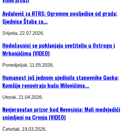
Video prilozi
Avdalović za RTRS: Ogromne posljedice od grada;
Sjednica Štaba za...
Srijeda, 22.07.2026.
Hodočasnici se poklanjaju svetitelju u Ostrogu i
Mrkonjićima (VIDEO)
Ponedjeljak, 11.05.2026.
Humanost još jednom ujedinila stanovnike Gacka:
Komšije renoviraju kuću Milovićima...
Utorak, 21.04.2026.
Nevjerovatan prizor kod Nevesinja: Mali medvjedići
snimljeni na Crvnju (VIDEO)
Četvrtak, 19.03.2026.