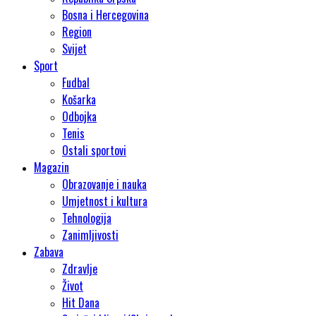
Bosna i Hercegovina
Region
Svijet
Sport
Fudbal
Košarka
Odbojka
Tenis
Ostali sportovi
Magazin
Obrazovanje i nauka
Umjetnost i kultura
Tehnologija
Zanimljivosti
Zabava
Zdravlje
Život
Hit Dana