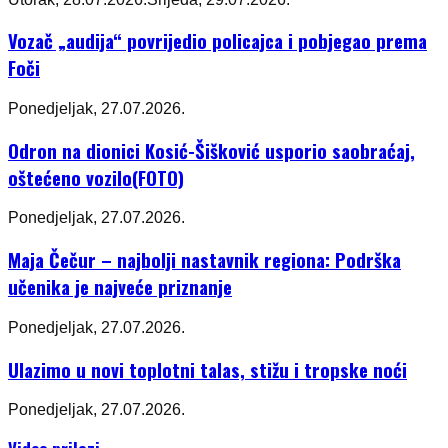
Vozač „audija“ povrijedio policajca i pobjegao prema
Foči
Ponedjeljak, 27.07.2026.
Odron na dionici Kosić-Šišković usporio saobraćaj,
oštećeno vozilo(FOTO)
Ponedjeljak, 27.07.2026.
Maja Čečur – najbolji nastavnik regiona: Podrška
učenika je najveće priznanje
Ponedjeljak, 27.07.2026.
Ulazimo u novi toplotni talas, stižu i tropske noći
Ponedjeljak, 27.07.2026.