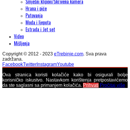
Smješni klipovi/Skrivena kamera
Hrana i piće
Putovanja
Moda i ljepota
Estrada i Jet set
Video
Mišljenja
Copyright © 2012 - 2023
eTrebinje.com
. Sva prava
zadržana.
Facebook
Twitter
Instagram
Youtube
Ova stranica koristi kolačiće kako bi osigurali bolje
korisničko iskustvo. Nastavkom korištenja pretpostavićemo
da ste saglasni sa primanjem kolačića.
Prihvati
Pročitaj više