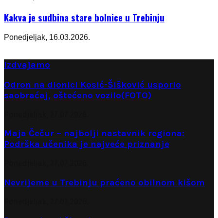
Kakva je sudbina stare bolnice u Trebinju
Ponedjeljak, 16.03.2026.
Izdvajamo
Odron na dionici Kosić-Šišković usporio
saobraćaj, oštećeno vozilo(FOTO)
Ponedjeljak, 27.07.2026.
Maja Čečur – najbolji nastavnik regiona:
Podrška učenika je najveće priznanje
Ponedjeljak, 27.07.2026.
Nevrijeme u Trebinju praćeno obilnom kišom
Ponedjeljak, 27.07.2026.