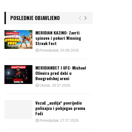
POSLEDNJE OBJAVLJENO
MERIDIAN KAZINO: Zavrti
spinove i pokori Winning
Streak Fest
Ponedjeljak, 03.08.2026.
MERIDIANBET I UFC: Michael
Oliveira pred debi u
Beogradskoj areni
Utorak, 28.07.2026.
Vozač „audija“ povrijedio
policajca i pobjegao prema
Foči
Ponedjeljak, 27.07.2026.