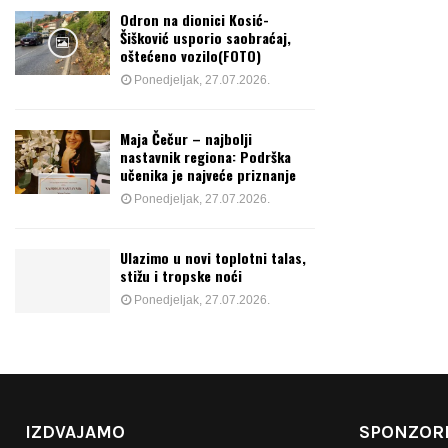
Odron na dionici Kosić-
Šišković usporio saobraćaj,
oštećeno vozilo(FOTO)
Ponedjeljak, 27.07.2026.
Maja Čečur – najbolji
nastavnik regiona: Podrška
učenika je najveće priznanje
Ponedjeljak, 27.07.2026.
Ulazimo u novi toplotni talas,
stižu i tropske noći
Ponedjeljak, 27.07.2026.
IZDVAJAMO
SPONZORI