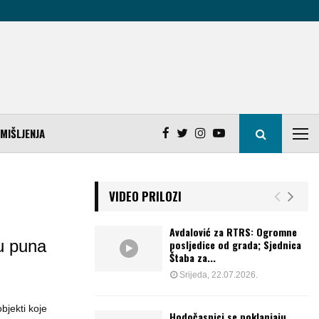
MIŠLJENJA
VIDEO PRILOZI
Avdalović za RTRS: Ogromne
u puna
posljedice od grada; Sjednica
Štaba za...
Srijeda, 22.07.2026.
bjekti koje
Hodočasnici se poklanjaju