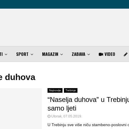
TI
SPORT
MAGAZIN
ZABAVA
VIDEO
e duhova
Najnovije
Trebinje
“Naselja duhova” u Trebinj
samo ljeti
Utorak, 07.05.2019.
U Trebinju sve više niču stambeno-poslovni o