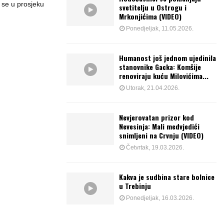
 se u prosjeku
svetitelju u Ostrogu i
Mrkonjićima (VIDEO)
Ponedjeljak, 11.05.2026.
Humanost još jednom ujedinila
stanovnike Gacka: Komšije
renoviraju kuću Milovićima...
Utorak, 21.04.2026.
Nevjerovatan prizor kod
Nevesinja: Mali medvjedići
snimljeni na Crvnju (VIDEO)
Četvrtak, 19.03.2026.
Kakva je sudbina stare bolnice
u Trebinju
Ponedjeljak, 16.03.2026.