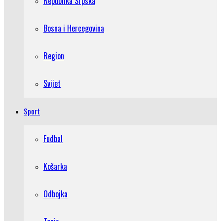
Republika Srpska
Bosna i Hercegovina
Region
Svijet
Sport
Fudbal
Košarka
Odbojka