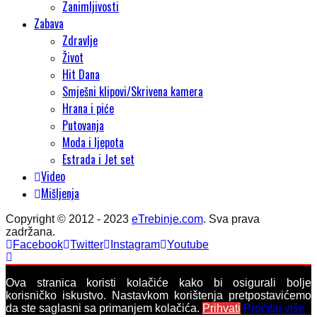
Zanimljivosti
Zabava
Zdravlje
Život
Hit Dana
Smješni klipovi/Skrivena kamera
Hrana i piće
Putovanja
Moda i ljepota
Estrada i Jet set
Video
Mišljenja
Copyright © 2012 - 2023
eTrebinje.com
. Sva prava
zadržana.
Facebook
Twitter
Instagram
Youtube
Ova stranica koristi kolačiće kako bi osigurali bolje
korisničko iskustvo. Nastavkom korištenja pretpostavićemo
da ste saglasni sa primanjem kolačića.
Prihvati
Pročitaj više