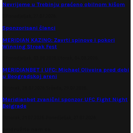
Nevrijeme u Trebinju praćeno obilnom kišom
Ponedjeljak, 27.07.2026.
Sponzorisani članci
MERIDIAN KAZINO: Zavrti spinove i pokori
Winning Streak Fest
Ponedjeljak, 03.08.2026.
Utorak, 04.08.2026.
MERIDIANBET I UFC: Michael Oliveira pred debi
u Beogradskoj areni
Utorak, 28.07.2026.
Srijeda, 29.07.2026.
Meridianbet zvanični sponzor UFC Fight Night
Belgrade
Utorak, 21.07.2026.
Ponedjeljak, 27.07.2026.
pridružite nam se