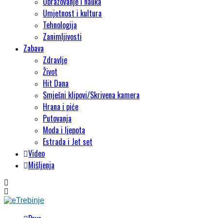
Obrazovanje i nauka
Umjetnost i kultura
Tehnologija
Zanimljivosti
Zabava
Zdravlje
Život
Hit Dana
Smješni klipovi/Skrivena kamera
Hrana i piće
Putovanja
Moda i ljepota
Estrada i Jet set
Video
Mišljenja