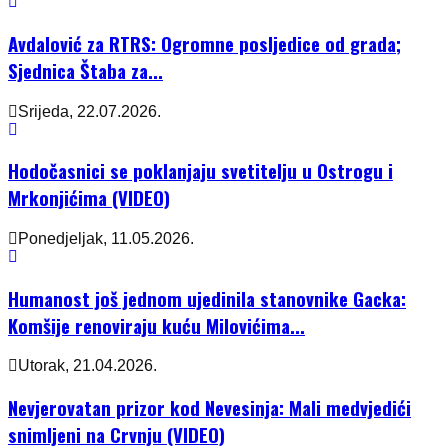
Avdalović za RTRS: Ogromne posljedice od grada;
Sjednica Štaba za...
Srijeda, 22.07.2026.
Hodočasnici se poklanjaju svetitelju u Ostrogu i
Mrkonjićima (VIDEO)
Ponedjeljak, 11.05.2026.
Humanost još jednom ujedinila stanovnike Gacka:
Komšije renoviraju kuću Milovićima...
Utorak, 21.04.2026.
Nevjerovatan prizor kod Nevesinja: Mali medvjedići
snimljeni na Crvnju (VIDEO)