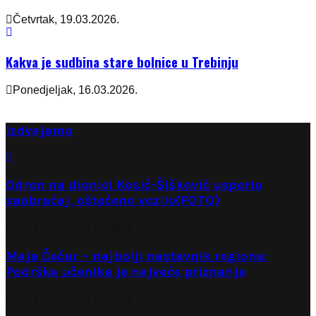
Četvrtak, 19.03.2026.
Kakva je sudbina stare bolnice u Trebinju
Ponedjeljak, 16.03.2026.
Izdvajamo
Odron na dionici Kosić-Šišković usporio
saobraćaj, oštećeno vozilo(FOTO)
Ponedjeljak, 27.07.2026.
Maja Čečur – najbolji nastavnik regiona:
Podrška učenika je najveće priznanje
Ponedjeljak, 27.07.2026.