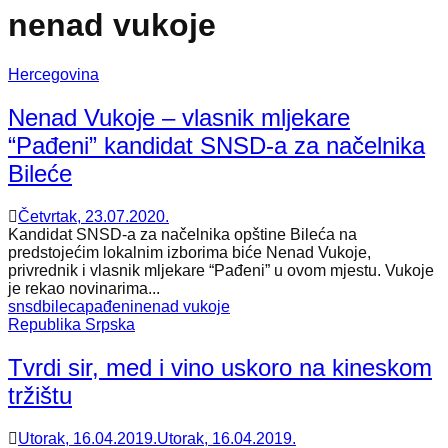
nenad vukoje
Hercegovina
Nenad Vukoje – vlasnik mljekare
“Pađeni” kandidat SNSD-a za načelnika
Bileće
Četvrtak, 23.07.2020.
Kandidat SNSD-a za načelnika opštine Bileća na
predstojećim lokalnim izborima biće Nenad Vukoje,
privrednik i vlasnik mljekare “Pađeni” u ovom mjestu. Vukoje
je rekao novinarima...
snsd
bileca
pađeni
nenad vukoje
Republika Srpska
Tvrdi sir, med i vino uskoro na kineskom
tržištu
Utorak, 16.04.2019.
Utorak, 16.04.2019.