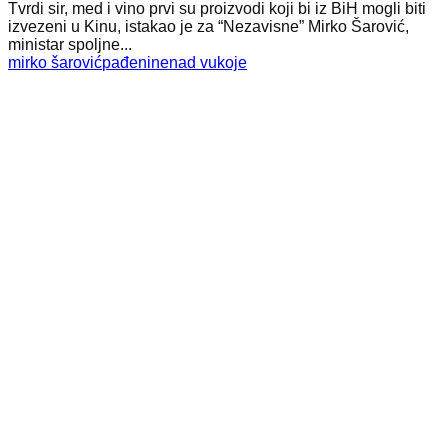
Tvrdi sir, med i vino prvi su proizvodi koji bi iz BiH mogli biti
izvezeni u Kinu, istakao je za “Nezavisne” Mirko Šarović,
ministar spoljne...
mirko šarović
pađeni
nenad vukoje