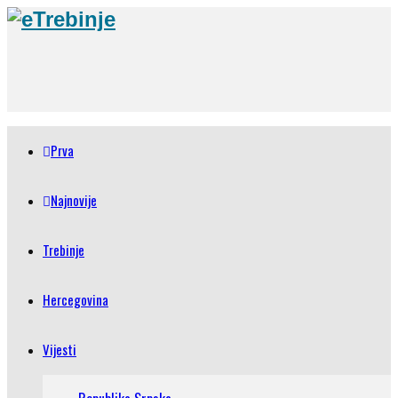
Prva
Najnovije
Trebinje
Hercegovina
Vijesti