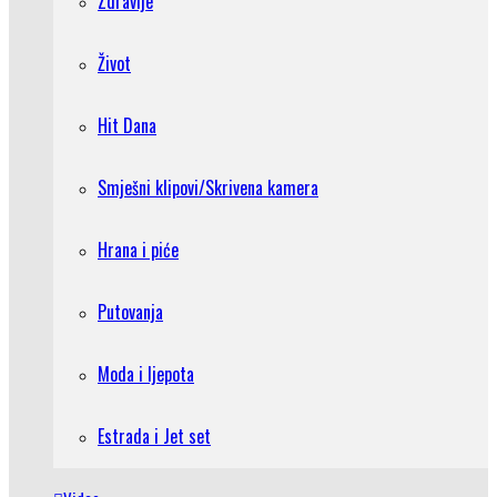
Zdravlje
Život
Hit Dana
Smješni klipovi/Skrivena kamera
Hrana i piće
Putovanja
Moda i ljepota
Estrada i Jet set