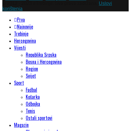
© 2012 - 2023 eTrebinje. Sva prava zadržana.
Uslovi
korištenja
Prva
Najnovije
Trebinje
Hercegovina
Vijesti
Republika Srpska
Bosna i Hercegovina
Region
Svijet
Sport
Fudbal
Košarka
Odbojka
Tenis
Ostali sportovi
Magazin