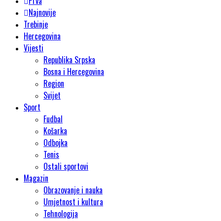
Prva
Najnovije
Trebinje
Hercegovina
Vijesti
Republika Srpska
Bosna i Hercegovina
Region
Svijet
Sport
Fudbal
Košarka
Odbojka
Tenis
Ostali sportovi
Magazin
Obrazovanje i nauka
Umjetnost i kultura
Tehnologija