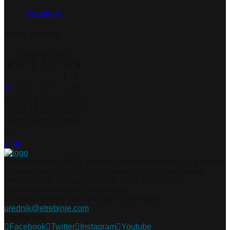
Facebook
Arhiva članaka
August 2026
P
U
S
Č
P
S
N
1
2
3
4
5
6
7
8
9
10
11
12
13
14
15
16
17
18
19
20
21
22
23
24
25
26
27
28
29
30
31
« jul
Portal je nastao 2012. godine. Pratimo dešavanja iz gradova
i mjesta Istočne i stare Hercegovine, te regiona i svijeta.
Ukoliko želite da nam pošaljete tekst, sliku ili neku
informaciju slobodno nam se javite.
Kontakti: Telefon +387 66 148 087 ili email
urednik@etrebinje.com
Pratite nas
Facebook
Twitter
Instagram
Youtube