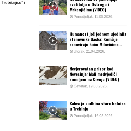
 Trebišnjicu” i
svetitelju u Ostrogu i
Mrkonjićima (VIDEO)
Ponedjeljak, 11.05.2026.
Humanost još jednom ujedinila
stanovnike Gacka: Komšije
renoviraju kuću Milovićima...
Utorak, 21.04.2026.
Nevjerovatan prizor kod
Nevesinja: Mali medvjedići
snimljeni na Crvnju (VIDEO)
Četvrtak, 19.03.2026.
Kakva je sudbina stare bolnice
u Trebinju
Ponedjeljak, 16.03.2026.