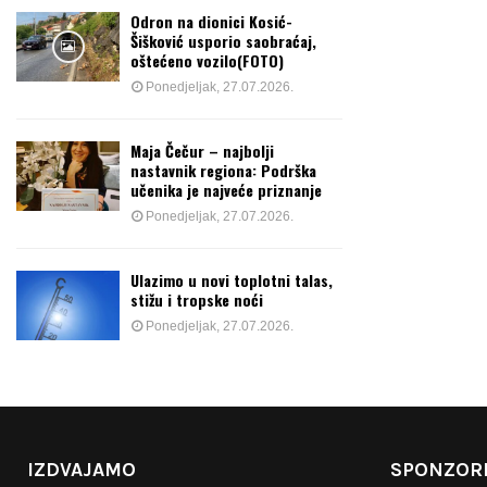
Odron na dionici Kosić-
Šišković usporio saobraćaj,
oštećeno vozilo(FOTO)
Ponedjeljak, 27.07.2026.
Maja Čečur – najbolji
nastavnik regiona: Podrška
učenika je najveće priznanje
Ponedjeljak, 27.07.2026.
Ulazimo u novi toplotni talas,
stižu i tropske noći
Ponedjeljak, 27.07.2026.
IZDVAJAMO
SPONZORI