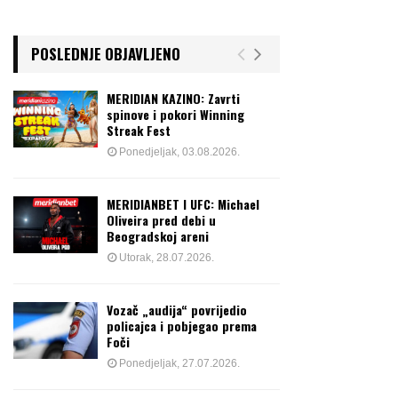
POSLEDNJE OBJAVLJENO
MERIDIAN KAZINO: Zavrti
spinove i pokori Winning
Streak Fest
Ponedjeljak, 03.08.2026.
MERIDIANBET I UFC: Michael
Oliveira pred debi u
Beogradskoj areni
Utorak, 28.07.2026.
Vozač „audija“ povrijedio
policajca i pobjegao prema
Foči
Ponedjeljak, 27.07.2026.