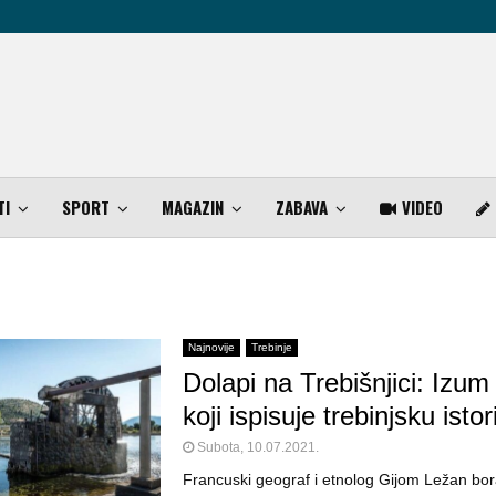
TI
SPORT
MAGAZIN
ZABAVA
VIDEO
Najnovije
Trebinje
Dolapi na Trebišnjici: Izum
koji ispisuje trebinjsku istor
Subota, 10.07.2021.
Francuski geograf i etnolog Gijom Ležan bor