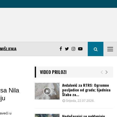
MIŠLJENJA
VIDEO PRILOZI
Avdalović za RTRS: Ogromne
 sa Nila
posljedice od grada; Sjednica
Štaba za...
iju
Srijeda, 22.07.2026.
aveći u
Hodočasnici se poklanjaju