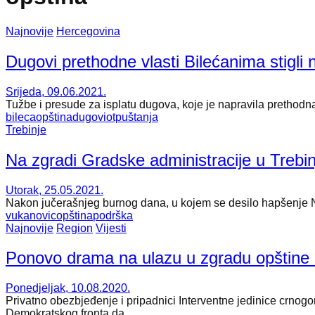
Najnovije
Hercegovina
Dugovi prethodne vlasti Bilećanima stigli
Srijeda, 09.06.2021.
Tužbe i presude za isplatu dugova, koje je napravila prethodn
bileca
opština
dugovi
otpuštanja
Trebinje
Na zgradi Gradske administracije u Trebi
Utorak, 25.05.2021.
Nakon jučerašnjeg burnog dana, u kojem se desilo hapšenje N
vukanovic
opština
podrška
Najnovije
Region
Vijesti
Ponovo drama na ulazu u zgradu opštine
Ponedjeljak, 10.08.2020.
Privatno obezbjeđenje i pripadnici Interventne jedinice crno
Demokratskog fronta da...