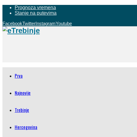
Prognoza vremena
Stanje na putevima
Facebook
Twitter
Instagram
Youtube
Prva
Najnovije
Trebinje
Hercegovina