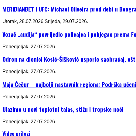
MERIDIANBET I UFC: Michael Oliveira pred debi u Beogr
Utorak, 28.07.2026.
Srijeda, 29.07.2026.
Vozač „audija“ povrijedio policajca i pobjegao prema Fo
Ponedjeljak, 27.07.2026.
Odron na dionici Kosić-Šišković usporio saobraćaj, oš
Ponedjeljak, 27.07.2026.
Maja Čečur – najbolji nastavnik regiona: Podrška učeni
Ponedjeljak, 27.07.2026.
Ulazimo u novi toplotni talas, stižu i tropske noći
Ponedjeljak, 27.07.2026.
Video prilozi