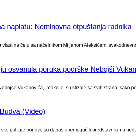
 na naplatu: Neminovna otpuštanja radnika
a vlast na čelu sa načelnikom Miljanom Aleksićem, svakodnevno p
nju osvanula poruka podrške Nebojši Vukan
ebojše Vukanovića, reakcije su stizale sa svih strana, kako p
 Budva (Video)
gorske policije ponovo su danas onemogućili predstavnicima ned