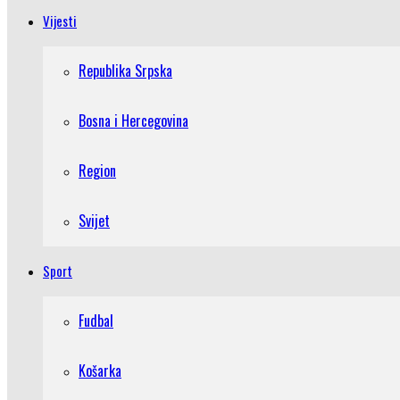
Vijesti
Republika Srpska
Bosna i Hercegovina
Region
Svijet
Sport
Fudbal
Košarka