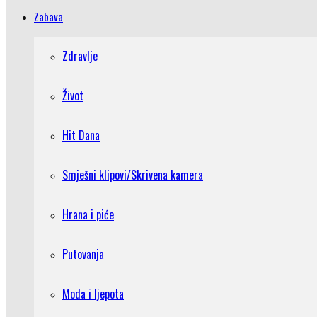
Zabava
Zdravlje
Život
Hit Dana
Smješni klipovi/Skrivena kamera
Hrana i piće
Putovanja
Moda i ljepota