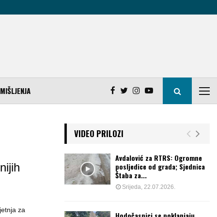
MIŠLJENJA
VIDEO PRILOZI
Avdalović za RTRS: Ogromne
ijih
posljedice od grada; Sjednica
Štaba za...
Srijeda, 22.07.2026.
jetnja za
Hodočasnici se poklanjaju