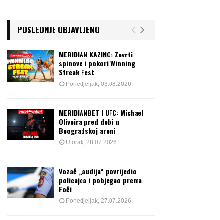
POSLEDNJE OBJAVLJENO
MERIDIAN KAZINO: Zavrti
spinove i pokori Winning
Streak Fest
Ponedjeljak, 03.08.2026.
MERIDIANBET I UFC: Michael
Oliveira pred debi u
Beogradskoj areni
Utorak, 28.07.2026.
Vozač „audija“ povrijedio
policajca i pobjegao prema
Foči
Ponedjeljak, 27.07.2026.