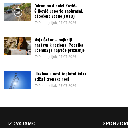
Odron na dionici Kosić-
Šišković usporio saobraćaj,
oštećeno vozilo(FOTO)
Ponedjeljak, 27.07.2026.
Maja Čečur – najbolji
nastavnik regiona: Podrška
učenika je najveće priznanje
Ponedjeljak, 27.07.2026.
Ulazimo u novi toplotni talas,
stižu i tropske noći
Ponedjeljak, 27.07.2026.
IZDVAJAMO
SPONZORI