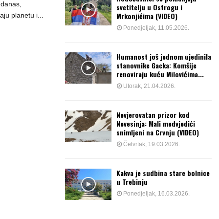
n danas,
svetitelju u Ostrogu i
Mrkonjićima (VIDEO)
ju planetu i...
Ponedjeljak, 11.05.2026.
Humanost još jednom ujedinila
stanovnike Gacka: Komšije
renoviraju kuću Milovićima...
Utorak, 21.04.2026.
Nevjerovatan prizor kod
Nevesinja: Mali medvjedići
snimljeni na Crvnju (VIDEO)
Četvrtak, 19.03.2026.
Kakva je sudbina stare bolnice
u Trebinju
Ponedjeljak, 16.03.2026.