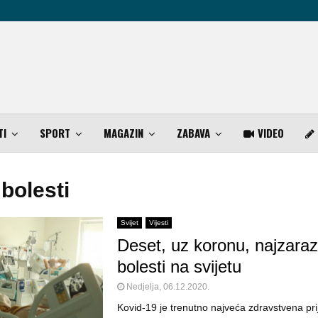
TI
SPORT
MAGAZIN
ZABAVA
VIDEO
 bolesti
Svijet
Vijesti
Deset, uz koronu, najzarazn
bolesti na svijetu
Nedjelja, 06.12.2020.
Kovid-19 je trenutno najveća zdravstvena pri