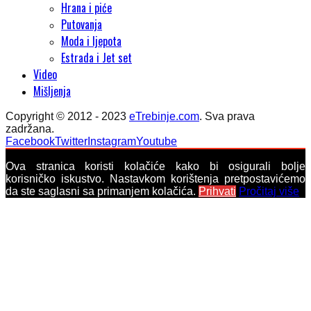
Hrana i piće
Putovanja
Moda i ljepota
Estrada i Jet set
Video
Mišljenja
Copyright © 2012 - 2023
eTrebinje.com
. Sva prava
zadržana.
Facebook
Twitter
Instagram
Youtube
Ova stranica koristi kolačiće kako bi osigurali bolje
korisničko iskustvo. Nastavkom korištenja pretpostavićemo
da ste saglasni sa primanjem kolačića.
Prihvati
Pročitaj više