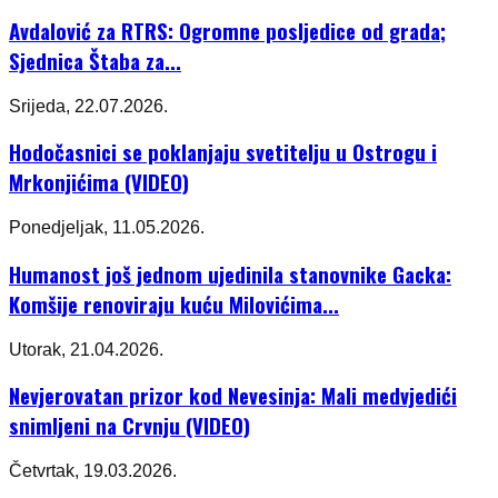
Avdalović za RTRS: Ogromne posljedice od grada;
Sjednica Štaba za...
Srijeda, 22.07.2026.
Hodočasnici se poklanjaju svetitelju u Ostrogu i
Mrkonjićima (VIDEO)
Ponedjeljak, 11.05.2026.
Humanost još jednom ujedinila stanovnike Gacka:
Komšije renoviraju kuću Milovićima...
Utorak, 21.04.2026.
Nevjerovatan prizor kod Nevesinja: Mali medvjedići
snimljeni na Crvnju (VIDEO)
Četvrtak, 19.03.2026.