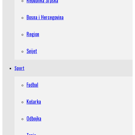
Republika Srpska
Bosna i Hercegovina
Region
Svijet
Sport
Fudbal
Košarka
Odbojka