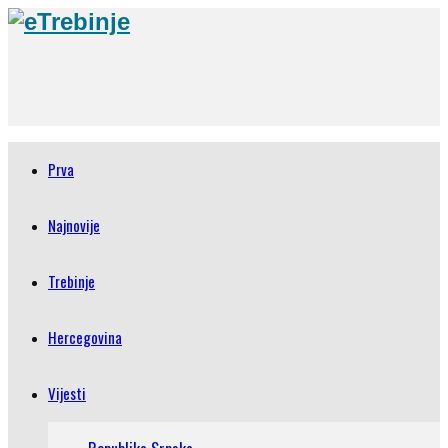
Prva
Najnovije
Trebinje
Hercegovina
Vijesti