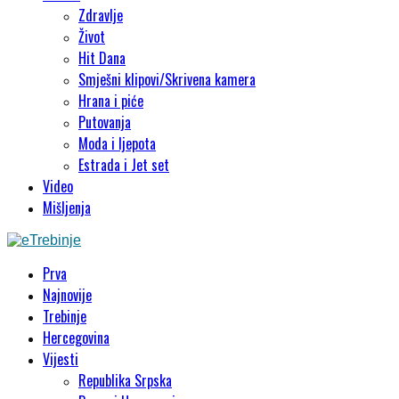
Zdravlje
Život
Hit Dana
Smješni klipovi/Skrivena kamera
Hrana i piće
Putovanja
Moda i ljepota
Estrada i Jet set
Video
Mišljenja
Prva
Najnovije
Trebinje
Hercegovina
Vijesti
Republika Srpska