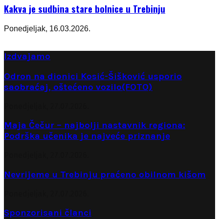
Kakva je sudbina stare bolnice u Trebinju
Ponedjeljak, 16.03.2026.
Izdvajamo
Odron na dionici Kosić-Šišković usporio
saobraćaj, oštećeno vozilo(FOTO)
Ponedjeljak, 27.07.2026.
Maja Čečur – najbolji nastavnik regiona:
Podrška učenika je najveće priznanje
Ponedjeljak, 27.07.2026.
Nevrijeme u Trebinju praćeno obilnom kišom
Ponedjeljak, 27.07.2026.
Sponzorisani članci