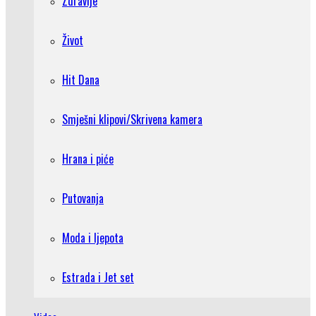
Zdravlje
Život
Hit Dana
Smješni klipovi/Skrivena kamera
Hrana i piće
Putovanja
Moda i ljepota
Estrada i Jet set