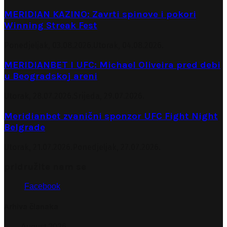
MERIDIAN KAZINO: Zavrti spinove i pokori
Winning Streak Fest
Ponedjeljak, 03.08.2026.
Utorak, 04.08.2026.
MERIDIANBET I UFC: Michael Oliveira pred debi
u Beogradskoj areni
Utorak, 28.07.2026.
Srijeda, 29.07.2026.
Meridianbet zvanični sponzor UFC Fight Night
Belgrade
Utorak, 21.07.2026.
Ponedjeljak, 27.07.2026.
pridružite nam se
Facebook
Arhiva članaka
August 2026