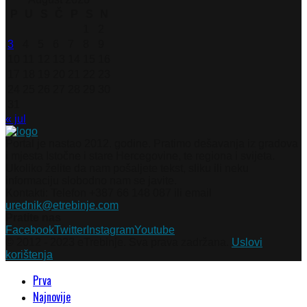
P
U
S
Č
P
S
N
1
2
3
4
5
6
7
8
9
10
11
12
13
14
15
16
17
18
19
20
21
22
23
24
25
26
27
28
29
30
31
« jul
Portal je nastao 2012. godine. Pratimo dešavanja iz gradova
i mjesta Istočne i stare Hercegovine, te regiona i svijeta.
Ukoliko želite da nam pošaljete tekst, sliku ili neku
informaciju slobodno nam se javite.
Kontakti: Telefon +387 66 148 087 ili email
urednik@etrebinje.com
Pratite nas
Facebook
Twitter
Instagram
Youtube
© 2012 - 2023 eTrebinje. Sva prava zadržana.
Uslovi
korištenja
Prva
Najnovije