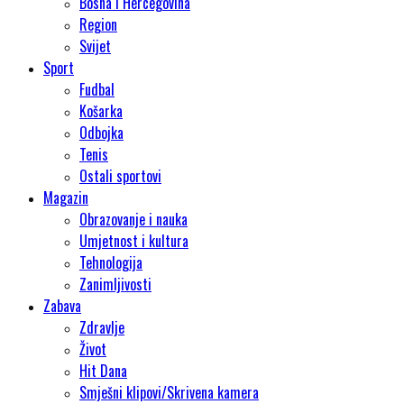
Bosna i Hercegovina
Region
Svijet
Sport
Fudbal
Košarka
Odbojka
Tenis
Ostali sportovi
Magazin
Obrazovanje i nauka
Umjetnost i kultura
Tehnologija
Zanimljivosti
Zabava
Zdravlje
Život
Hit Dana
Smješni klipovi/Skrivena kamera