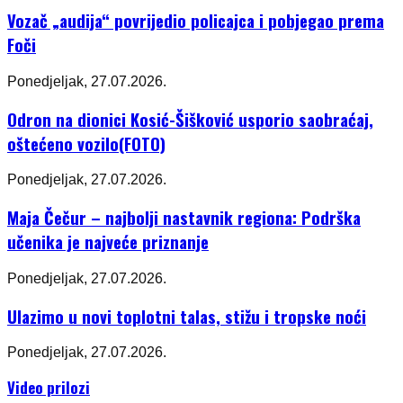
Vozač „audija“ povrijedio policajca i pobjegao prema
Foči
Ponedjeljak, 27.07.2026.
Odron na dionici Kosić-Šišković usporio saobraćaj,
oštećeno vozilo(FOTO)
Ponedjeljak, 27.07.2026.
Maja Čečur – najbolji nastavnik regiona: Podrška
učenika je najveće priznanje
Ponedjeljak, 27.07.2026.
Ulazimo u novi toplotni talas, stižu i tropske noći
Ponedjeljak, 27.07.2026.
Video prilozi