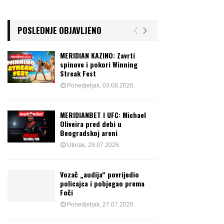
POSLEDNJE OBJAVLJENO
MERIDIAN KAZINO: Zavrti
spinove i pokori Winning
Streak Fest
Ponedjeljak, 03.08.2026.
MERIDIANBET I UFC: Michael
Oliveira pred debi u
Beogradskoj areni
Utorak, 28.07.2026.
Vozač „audija“ povrijedio
policajca i pobjegao prema
Foči
Ponedjeljak, 27.07.2026.