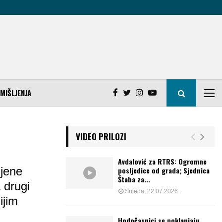
MIŠLJENJA
VIDEO PRILOZI
Avdalović za RTRS: Ogromne
ijene
posljedice od grada; Sjednica
Štaba za...
 drugi
Srijeda, 22.07.2026.
ijim
Hodočasnici se poklanjaju