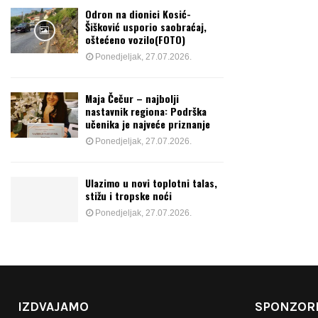
Odron na dionici Kosić-
Šišković usporio saobraćaj,
oštećeno vozilo(FOTO)
Ponedjeljak, 27.07.2026.
Maja Čečur – najbolji
nastavnik regiona: Podrška
učenika je najveće priznanje
Ponedjeljak, 27.07.2026.
Ulazimo u novi toplotni talas,
stižu i tropske noći
Ponedjeljak, 27.07.2026.
IZDVAJAMO
SPONZORI