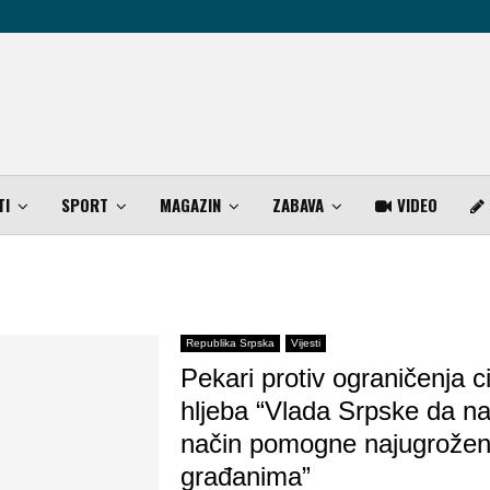
TI
SPORT
MAGAZIN
ZABAVA
VIDEO
Republika Srpska
Vijesti
Pekari protiv ograničenja c
hljeba “Vlada Srpske da na
način pomogne najugrožen
građanima”