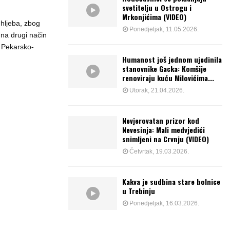
svetitelju u Ostrogu i
Mrkonjićima (VIDEO)
 hljeba, zbog
Ponedjeljak, 11.05.2026.
 na drugi način
 Pekarsko-
Humanost još jednom ujedinila
stanovnike Gacka: Komšije
renoviraju kuću Milovićima...
Utorak, 21.04.2026.
Nevjerovatan prizor kod
Nevesinja: Mali medvjedići
snimljeni na Crvnju (VIDEO)
Četvrtak, 19.03.2026.
Kakva je sudbina stare bolnice
u Trebinju
Ponedjeljak, 16.03.2026.