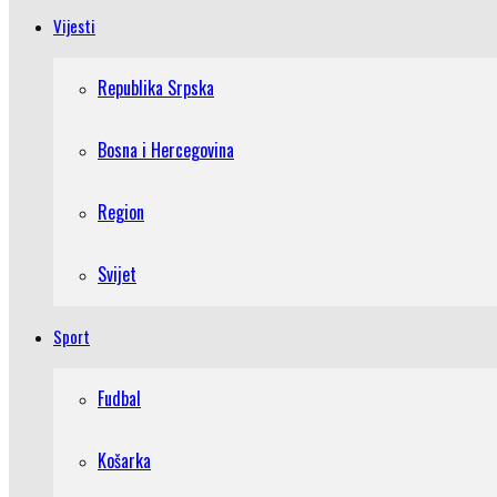
Vijesti
Republika Srpska
Bosna i Hercegovina
Region
Svijet
Sport
Fudbal
Košarka