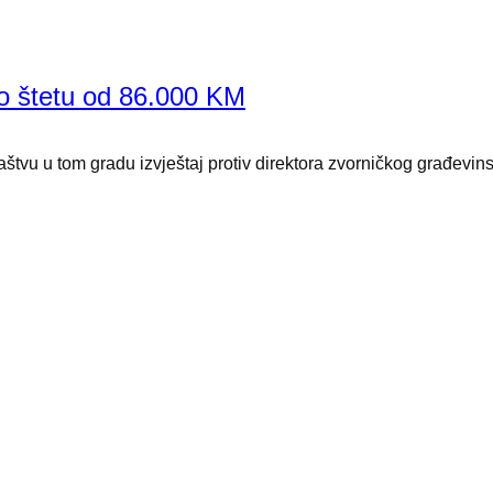
io štetu od 86.000 KM
aštvu u tom gradu izvještaj protiv direktora zvorničkog građev