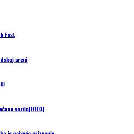
ak Fest
adskoj areni
či
tećeno vozilo(FOTO)
ka je najveće priznanje