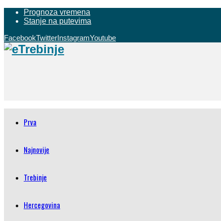
Prognoza vremena
Stanje na putevima
Facebook
Twitter
Instagram
Youtube
Prva
Najnovije
Trebinje
Hercegovina