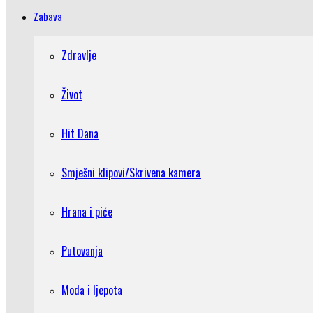
Zabava
Zdravlje
Život
Hit Dana
Smješni klipovi/Skrivena kamera
Hrana i piće
Putovanja
Moda i ljepota