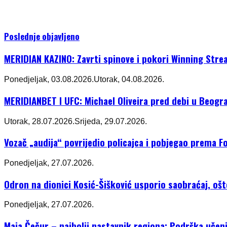
Poslednje objavljeno
MERIDIAN KAZINO: Zavrti spinove i pokori Winning Stre
Ponedjeljak, 03.08.2026.
Utorak, 04.08.2026.
MERIDIANBET I UFC: Michael Oliveira pred debi u Beogr
Utorak, 28.07.2026.
Srijeda, 29.07.2026.
Vozač „audija“ povrijedio policajca i pobjegao prema Fo
Ponedjeljak, 27.07.2026.
Odron na dionici Kosić-Šišković usporio saobraćaj, oš
Ponedjeljak, 27.07.2026.
Maja Čečur – najbolji nastavnik regiona: Podrška učeni