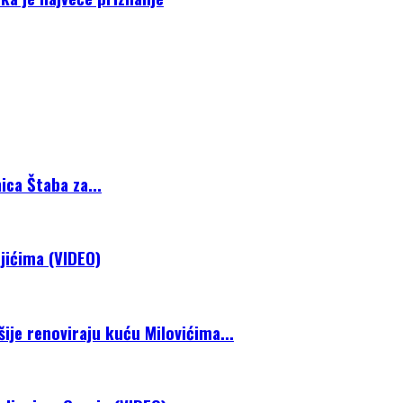
ca Štaba za...
jićima (VIDEO)
je renoviraju kuću Milovićima...