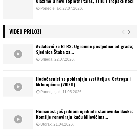
Ulazimo u novi toplotni talas, stižu i tropske noći
Ponedjeljak, 27.07.2026.
VIDEO PRILOZI
Avdalović za RTRS: Ogromne posljedice od grada;
Sjednica Štaba za...
Srijeda, 22.07.2026.
Hodočasnici se poklanjaju svetitelju u Ostrogu i
Mrkonjićima (VIDEO)
Ponedjeljak, 11.05.2026.
Humanost još jednom ujedinila stanovnike Gacka:
Komšije renoviraju kuću Milovićima...
Utorak, 21.04.2026.