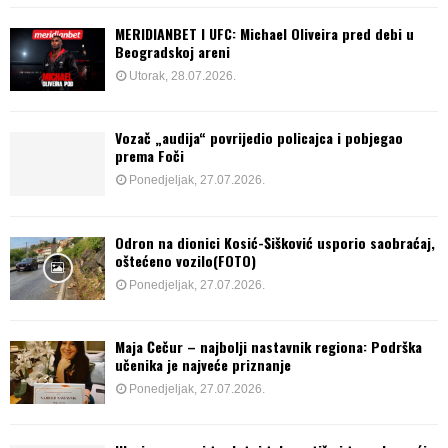
MERIDIANBET I UFC: Michael Oliveira pred debi u
Beogradskoj areni
Utorak, 28.07.2026.
Vozač „audija“ povrijedio policajca i pobjegao
prema Foči
Ponedjeljak, 27.07.2026.
Odron na dionici Kosić-Šišković usporio saobraćaj,
oštećeno vozilo(FOTO)
Ponedjeljak, 27.07.2026.
Maja Čečur – najbolji nastavnik regiona: Podrška
učenika je najveće priznanje
Ponedjeljak, 27.07.2026.