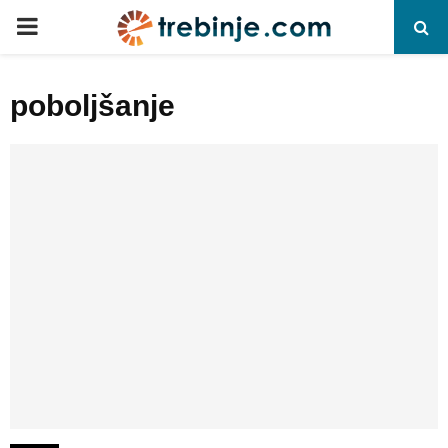
P
R
poboljšanje
I
M
A
R
Y
M