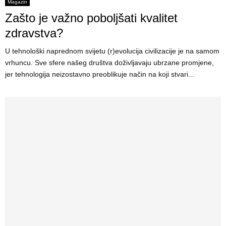
E
Magazin
Zašto je važno poboljšati kvalitet
N
zdravstva?
U tehnološki naprednom svijetu (r)evolucija civilizacije je na samom
U
vrhuncu. Sve sfere našeg društva doživljavaju ubrzane promjene,
jer tehnologija neizostavno preoblikuje način na koji stvari...