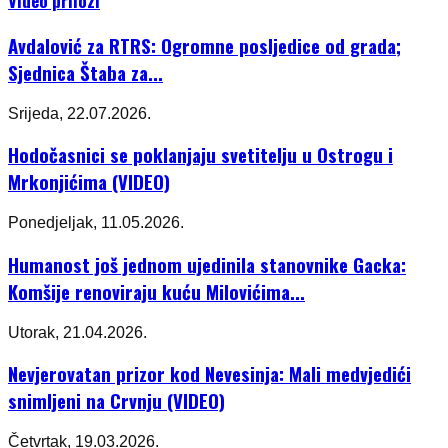
Video prilozi
Avdalović za RTRS: Ogromne posljedice od grada;
Sjednica Štaba za...
Srijeda, 22.07.2026.
Hodočasnici se poklanjaju svetitelju u Ostrogu i
Mrkonjićima (VIDEO)
Ponedjeljak, 11.05.2026.
Humanost još jednom ujedinila stanovnike Gacka:
Komšije renoviraju kuću Milovićima...
Utorak, 21.04.2026.
Nevjerovatan prizor kod Nevesinja: Mali medvjedići
snimljeni na Crvnju (VIDEO)
Četvrtak, 19.03.2026.