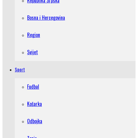
Republika Srpska
Bosna i Hercegovina
Region
Svijet
Sport
Fudbal
Košarka
Odbojka