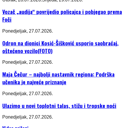
Vozač „audija“ povrijedio policajca i pobjegao prema
Foči
Ponedjeljak, 27.07.2026.
Odron na dionici Kosić-Šišković usporio saobraćaj,
oštećeno vozilo(FOTO)
Ponedjeljak, 27.07.2026.
Maja Čečur – najbolji nastavnik regiona: Podrška
učenika je najveće priznanje
Ponedjeljak, 27.07.2026.
Ulazimo u novi toplotni talas, stižu i tropske noći
Ponedjeljak, 27.07.2026.