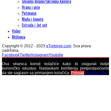
Smješni klipovi/Skrivena kamera
Hrana i piće
Putovanja
Moda i ljepota
Estrada i Jet set
Video
Mišljenja
Copyright © 2012 - 2023
eTrebinje.com
. Sva prava
zadržana.
Facebook
Twitter
Instagram
Youtube
Ova stranica koristi kolačiće kako bi osigurali bolje
korisničko iskustvo. Nastavkom korištenja pretpostavićemo
da ste saglasni sa primanjem kolačića.
Prihvati
Pročitaj više