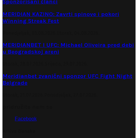
Sponzorisani članci
MERIDIAN KAZINO: Zavrti spinove i pokori
Winning Streak Fest
Ponedjeljak, 03.08.2026.
Utorak, 04.08.2026.
MERIDIANBET I UFC: Michael Oliveira pred debi
u Beogradskoj areni
Utorak, 28.07.2026.
Srijeda, 29.07.2026.
Meridianbet zvanični sponzor UFC Fight Night
Belgrade
Utorak, 21.07.2026.
Ponedjeljak, 27.07.2026.
pridružite nam se
Facebook
Arhiva članaka