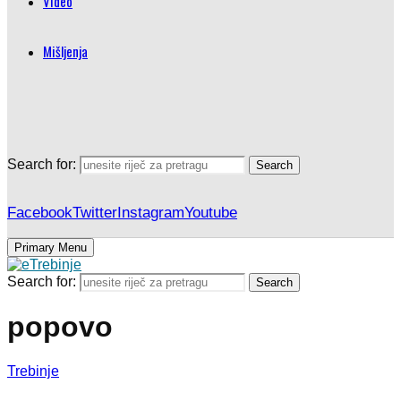
Video
Mišljenja
Search for:
Search
Facebook
Twitter
Instagram
Youtube
Primary Menu
Search for:
Search
popovo
Trebinje