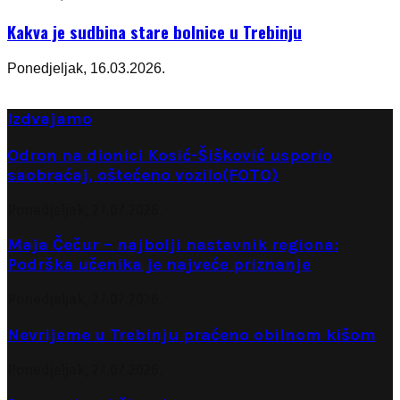
Kakva je sudbina stare bolnice u Trebinju
Ponedjeljak, 16.03.2026.
Izdvajamo
Odron na dionici Kosić-Šišković usporio
saobraćaj, oštećeno vozilo(FOTO)
Ponedjeljak, 27.07.2026.
Maja Čečur – najbolji nastavnik regiona:
Podrška učenika je najveće priznanje
Ponedjeljak, 27.07.2026.
Nevrijeme u Trebinju praćeno obilnom kišom
Ponedjeljak, 27.07.2026.