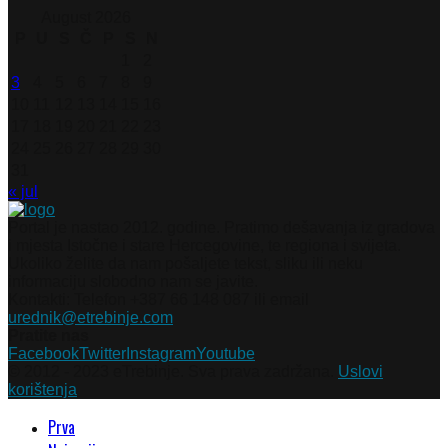
August 2026
P
U
S
Č
P
S
N
1
2
3
4
5
6
7
8
9
10
11
12
13
14
15
16
17
18
19
20
21
22
23
24
25
26
27
28
29
30
31
« jul
Portal je nastao 2012. godine. Pratimo dešavanja iz gradova
i mjesta Istočne i stare Hercegovine, te regiona i svijeta.
Ukoliko želite da nam pošaljete tekst, sliku ili neku
informaciju slobodno nam se javite.
Kontakti: Telefon +387 66 148 087 ili email
urednik@etrebinje.com
Pratite nas
Facebook
Twitter
Instagram
Youtube
© 2012 - 2023 eTrebinje. Sva prava zadržana.
Uslovi
korištenja
Prva