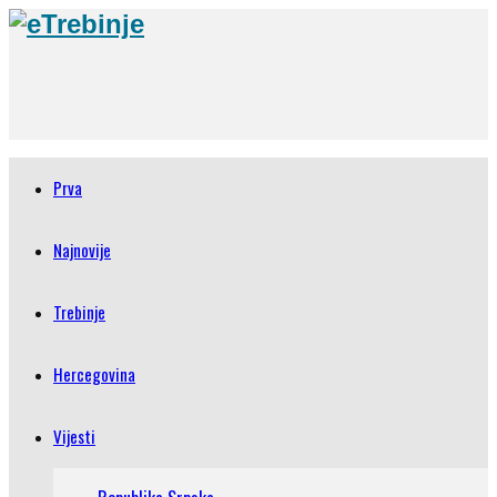
Prva
Najnovije
Trebinje
Hercegovina
Vijesti