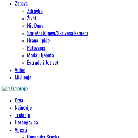
Zabava
Zdravlje
Život
Hit Dana
Smješni klipovi/Skrivena kamera
Hrana i piće
Putovanja
Moda i ljepota
Estrada i Jet set
Video
Mišljenja
Prva
Najnovije
Trebinje
Hercegovina
Vijesti
Republika Srpska