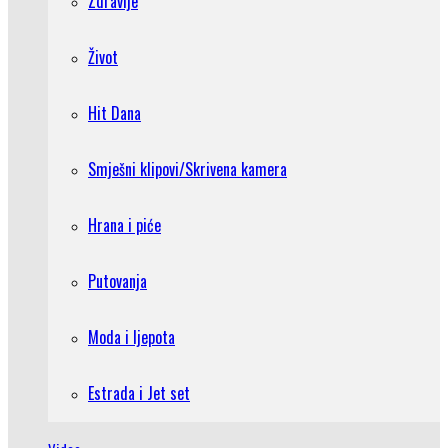
Zdravlje
Život
Hit Dana
Smješni klipovi/Skrivena kamera
Hrana i piće
Putovanja
Moda i ljepota
Estrada i Jet set