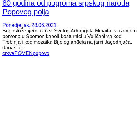
80 godina od pogroma srpskog naroda
Popovog polja
Ponedjeljak, 28.06.2021.
Bogosluženjem u crkvi Svetog Arhangela Mihaila, služenjem
pomena u Spomen kapeli-kosturnici u Veličanima kod
Trebinja i kod mozaika Bijelog anđela na jami Jagodnjača,
danas je...
crkva
POMEN
popovo