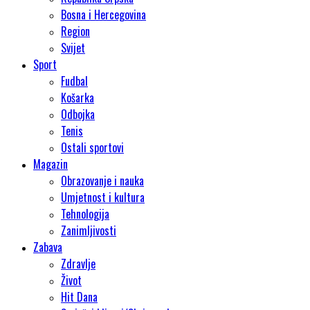
Bosna i Hercegovina
Region
Svijet
Sport
Fudbal
Košarka
Odbojka
Tenis
Ostali sportovi
Magazin
Obrazovanje i nauka
Umjetnost i kultura
Tehnologija
Zanimljivosti
Zabava
Zdravlje
Život
Hit Dana