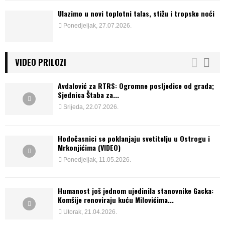
Ulazimo u novi toplotni talas, stižu i tropske noći
Ponedjeljak, 27.07.2026.
VIDEO PRILOZI
Avdalović za RTRS: Ogromne posljedice od grada;
Sjednica Štaba za...
Srijeda, 22.07.2026.
Hodočasnici se poklanjaju svetitelju u Ostrogu i
Mrkonjićima (VIDEO)
Ponedjeljak, 11.05.2026.
Humanost još jednom ujedinila stanovnike Gacka:
Komšije renoviraju kuću Milovićima...
Utorak, 21.04.2026.