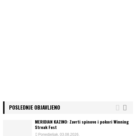
g
i
n
a
t
i
o
n
POSLEDNJE OBJAVLJENO
MERIDIAN KAZINO: Zavrti spinove i pokori Winning
Streak Fest
Ponedjeljak, 03.08.2026.