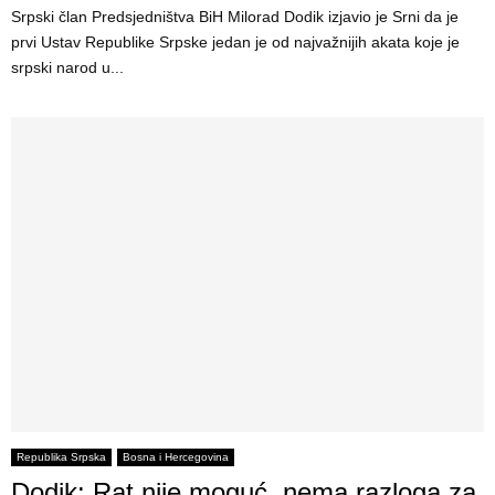
Srpski član Predsjedništva BiH Milorad Dodik izjavio je Srni da je
prvi Ustav Republike Srpske jedan je od najvažnijih akata koje je
srpski narod u...
Republika Srpska
Bosna i Hercegovina
Dodik: Rat nije moguć, nema razloga za