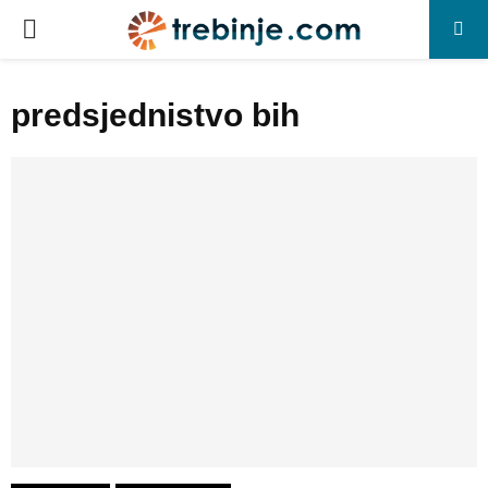
P
R
predsjednistvo bih
I
M
A
R
Y
M