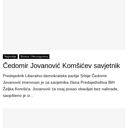
Najnovije
Bosna i Hercegovina
Čedomir Јovanović Komšićev savjetnik
Predsjednik Liberalno-demokratske partije Srbije Čedomir
Јovanović imenovan je za savjetnika člana Predsjedništva BiH
Željka Komšića. Јovanović će ovaj posao obavljati bez naknade,
saopšteno je iz...