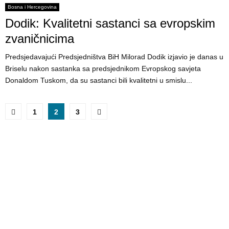
Bosna i Hercegovina
Dodik: Kvalitetni sastanci sa evropskim
zvaničnicima
Predsjedavajući Predsjedništva BiH Milorad Dodik izjavio je danas u
Briselu nakon sastanka sa predsjednikom Evropskog savjeta
Donaldom Tuskom, da su sastanci bili kvalitetni u smislu...
P
1
2
3
o
s
t
s
p
a