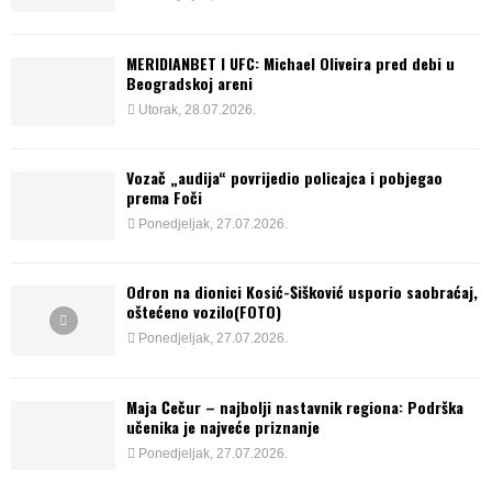
MERIDIANBET I UFC: Michael Oliveira pred debi u
Beogradskoj areni
Utorak, 28.07.2026.
Vozač „audija“ povrijedio policajca i pobjegao
prema Foči
Ponedjeljak, 27.07.2026.
Odron na dionici Kosić-Šišković usporio saobraćaj,
oštećeno vozilo(FOTO)
Ponedjeljak, 27.07.2026.
Maja Čečur – najbolji nastavnik regiona: Podrška
učenika je najveće priznanje
Ponedjeljak, 27.07.2026.