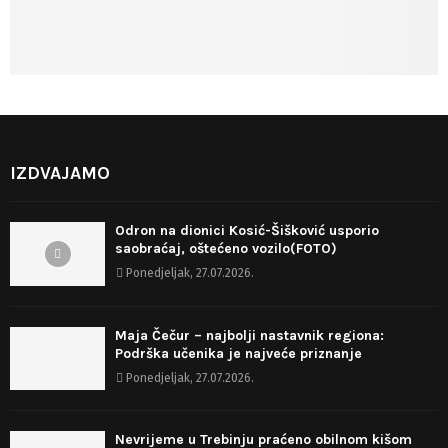
IZDVAJAMO
Odron na dionici Kosić-Šišković usporio
saobraćaj, oštećeno vozilo(FOTO)
Ponedjeljak, 27.07.2026.
Maja Čečur – najbolji nastavnik regiona:
Podrška učenika je najveće priznanje
Ponedjeljak, 27.07.2026.
Nevrijeme u Trebinju praćeno obilnom kišom