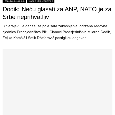
E
Republika Srpska
Bosna i Hercegovina
Dodik: Neću glasati za ANP, NATO je za
N
Srbe neprihvatljiv
U Sarajevu je danas, sa pola sata zakašnjenja, održana redovna
U
sjednica Predsjedništva BiH. Članovi Predsjedništva Milorad Dodik,
Željko Komšić i Šefik Džaferović postigli su dogovor...