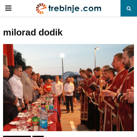
P
R
milorad dodik
I
M
A
R
Y
M