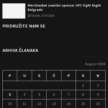
Meridianbet zvanični sponzor UFC Fight Night
Belgrade
Utorak, 21.07.2026.
PRIDRUŽITE NAM SE
ARHIVA ČLANAKA
August 2026
P
U
S
Č
P
S
N
1
2
3
4
5
6
7
8
9
10
11
12
13
14
15
16