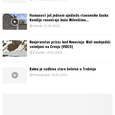
Humanost još jednom ujedinila stanovnike Gacka:
Komšije renoviraju kuću Milovićima...
Utorak, 21.04.2026.
Nevjerovatan prizor kod Nevesinja: Mali medvjedići
snimljeni na Crvnju (VIDEO)
Četvrtak, 19.03.2026.
Kakva je sudbina stare bolnice u Trebinju
Ponedjeljak, 16.03.2026.