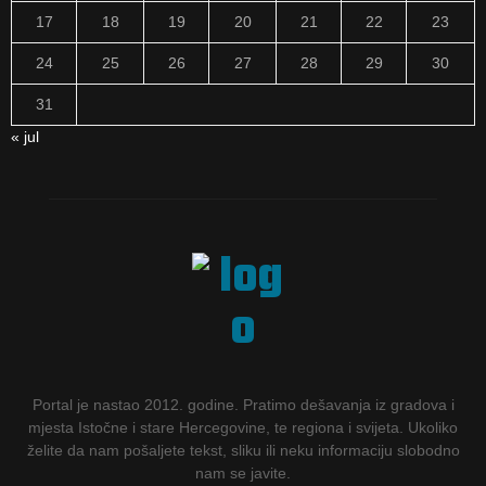
17
18
19
20
21
22
23
24
25
26
27
28
29
30
31
« jul
Portal je nastao 2012. godine. Pratimo dešavanja iz gradova i
mjesta Istočne i stare Hercegovine, te regiona i svijeta. Ukoliko
želite da nam pošaljete tekst, sliku ili neku informaciju slobodno
nam se javite.