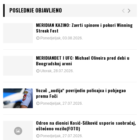
POSLEDNJE OBJAVLJENO
MERIDIAN KAZINO: Zavrti spinove i pokori Winning
Streak Fest
Ponedjeljak, 03.08.2026.
MERIDIANBET I UFC: Michael Oliveira pred debi u
Beogradskoj areni
Utorak, 28.07.2026.
Vozač „audija“ povrijedio policajca i pobjegao
prema Foči
Ponedjeljak, 27.07.2026.
Odron na dionici Kosić-Šišković usporio saobraćaj,
oštećeno vozilo(FOTO)
Ponedjeljak, 27.07.2026.