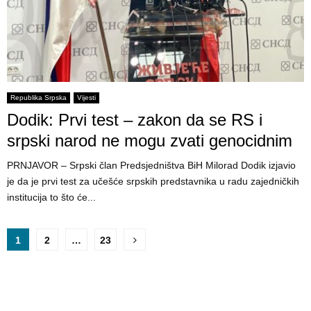
Republika Srpska
Vijesti
Dodik: Prvi test – zakon da se RS i
srpski narod ne mogu zvati genocidnim
PRNJAVOR – Srpski član Predsjedništva BiH Milorad Dodik izjavio
je da je prvi test za učešće srpskih predstavnika u radu zajedničkih
institucija to što će...
P
1
2
…
23
o
s