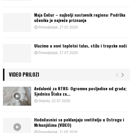
Maja Čečur – najbolji nastavnik regiona: Podrška
učenika je najveće priznanje
Ponedjeljak, 27.07.2026.
Ulazimo u novi toplotni talas, stižu i tropske noći
Ponedjeljak, 27.07.2026.
VIDEO PRILOZI
Avdalović za RTRS: Ogromne posljedice od grada;
Sjednica Štaba za...
Srijeda, 22.07.2026.
Hodočasnici se poklanjaju svetitelju u Ostrogu i
Mrkonjićima (VIDEO)
Ponedjeljak, 11.05.2026.