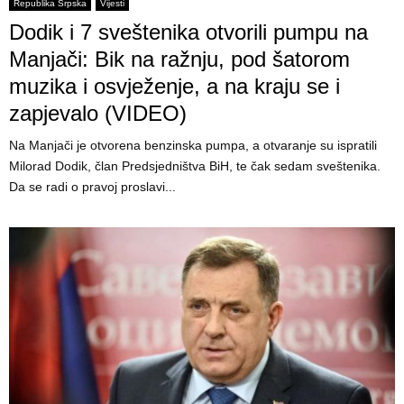
E
Republika Srpska
Vijesti
Dodik i 7 sveštenika otvorili pumpu na
N
Manjači: Bik na ražnju, pod šatorom
muzika i osvježenje, a na kraju se i
U
zapjevalo (VIDEO)
Na Manjači je otvorena benzinska pumpa, a otvaranje su ispratili
Milorad Dodik, član Predsjedništva BiH, te čak sedam sveštenika.
Da se radi o pravoj proslavi...