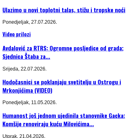
Ulazimo u novi toplotni talas, stižu i tropske noći
Ponedjeljak, 27.07.2026.
Video prilozi
Avdalović za RTRS: Ogromne posljedice od grada;
Sjednica Štaba za...
Srijeda, 22.07.2026.
Hodočasnici se poklanjaju svetitelju u Ostrogu i
Mrkonjićima (VIDEO)
Ponedjeljak, 11.05.2026.
Humanost još jednom ujedinila stanovnike Gacka:
Komšije renoviraju kuću Milovićima...
Utorak, 21.04.2026.