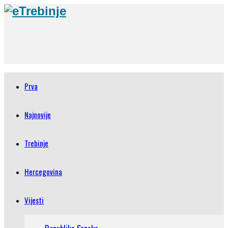
Prva
Najnovije
Trebinje
Hercegovina
Vijesti