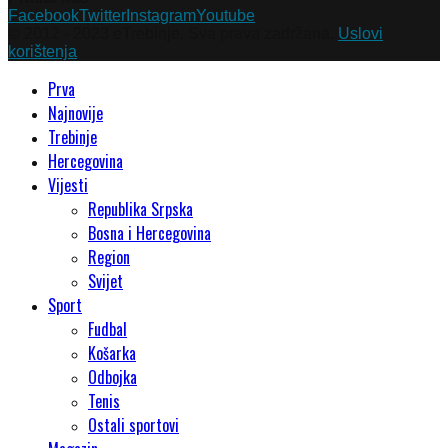
Facebook
Twitter
Instagram
Youtube
© 2012 - 2023 eTrebinje. Sva prava zadržana.
Uslovi
korištenja
Prva
Najnovije
Trebinje
Hercegovina
Vijesti
Republika Srpska
Bosna i Hercegovina
Region
Svijet
Sport
Fudbal
Košarka
Odbojka
Tenis
Ostali sportovi