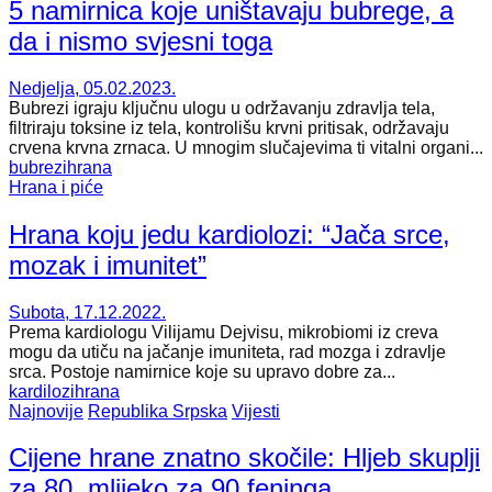
5 namirnica koje uništavaju bubrege, a
da i nismo svjesni toga
Nedjelja, 05.02.2023.
Bubrezi igraju ključnu ulogu u održavanju zdravlja tela,
filtriraju toksine iz tela, kontrolišu krvni pritisak, održavaju
crvena krvna zrnaca. U mnogim slučajevima ti vitalni organi...
bubrezi
hrana
Hrana i piće
Hrana koju jedu kardiolozi: “Jača srce,
mozak i imunitet”
Subota, 17.12.2022.
Prema kardiologu Vilijamu Dejvisu, mikrobiomi iz creva
mogu da utiču na jačanje imuniteta, rad mozga i zdravlje
srca. Postoje namirnice koje su upravo dobre za...
kardilozi
hrana
Najnovije
Republika Srpska
Vijesti
Cijene hrane znatno skočile: Hljeb skuplji
za 80, mlijeko za 90 feninga