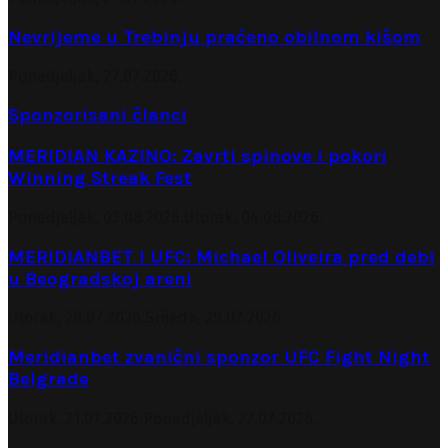
Nevrijeme u Trebinju praćeno obilnom kišom
Ponedjeljak, 27.07.2026.
Sponzorisani članci
MERIDIAN KAZINO: Zavrti spinove i pokori
Winning Streak Fest
Ponedjeljak, 03.08.2026.
Utorak, 04.08.2026.
MERIDIANBET I UFC: Michael Oliveira pred debi
u Beogradskoj areni
Utorak, 28.07.2026.
Srijeda, 29.07.2026.
Meridianbet zvanični sponzor UFC Fight Night
Belgrade
Utorak, 21.07.2026.
Ponedjeljak, 27.07.2026.