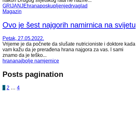
nakon Drugog svjetskog rata ne nazire...
GRIJANJE
hrana
poskupljenje
drva
glad
Magazin
Ovo je šest najgorih namirnica na svijetu
Petak, 27.05.2022.
Vrijeme je da počnete da slušate nutricioniste i doktore kada
vam kažu da je prerađena hrana najgora za vas. I sami
znamo da je teško...
hrana
najbolje namjernice
Posts pagination
1
2
…
4