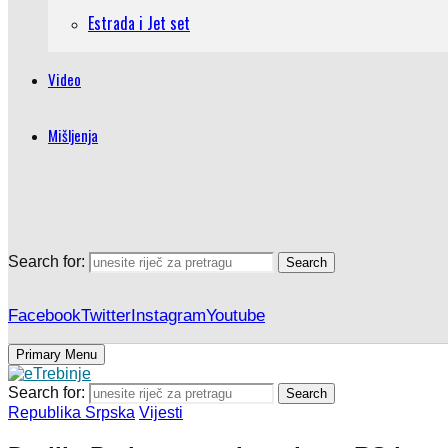
Estrada i Jet set
Video
Mišljenja
Search for:
Search
Facebook
Twitter
Instagram
Youtube
Primary Menu
Search for:
Search
Republika Srpska
Vijesti