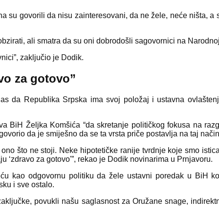
 su govorili da nisu zainteresovani, da ne žele, neće ništa, a 
bzirati, ali smatra da su oni dobrodošli sagovornici na Narodnoj
ici”, zaključio je Dodik.
vo za gotovo”
anas da Republika Srpska ima svoj položaj i ustavna ovlašten
tva BiH Željka Komšića “da skretanje političkog fokusa na ra
vorio da je smiješno da se ta vrsta priče postavlja na taj način
no što ne stoji. Neke hipotetičke ranije tvrdnje koje smo istica
ju ‘zdravo za gotovo'”, rekao je Dodik novinarima u Prnjavoru.
eću kao odgovornu politiku da žele ustavni poredak u BiH k
ku i sve ostalo.
 zaključke, povukli našu saglasnost za Oružane snage, indirekt