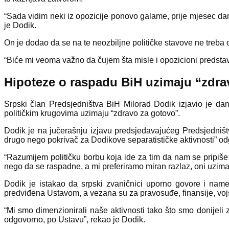
“Sada vidim neki iz opozicije ponovo galame, prije mjesec dana
je Dodik.
On je dodao da se na te neozbiljne političke stavove ne treba o
“Biće mi veoma važno da čujem šta misle i opozicioni predstavn
Hipoteze o raspadu BiH uzimaju “zdra
Srpski član Predsjedništva BiH Milorad Dodik izjavio je d
političkim krugovima uzimaju “zdravo za gotovo”.
Dodik je na jučerašnju izjavu predsjedavajućeg Predsjedniš
drugo nego pokrivač za Dodikove separatističke aktivnosti” odgo
“Razumijem političku borbu koja ide za tim da nam se pripiše o
nego da se raspadne, a mi preferiramo miran razlaz, oni uzima
Dodik je istakao da srpski zvaničnici uporno govore i nam
predviđena Ustavom, a vezana su za pravosuđe, finansije, vojs
“Mi smo dimenzionirali naše aktivnosti tako što smo donijeli
odgovorno, po Ustavu”, rekao je Dodik.