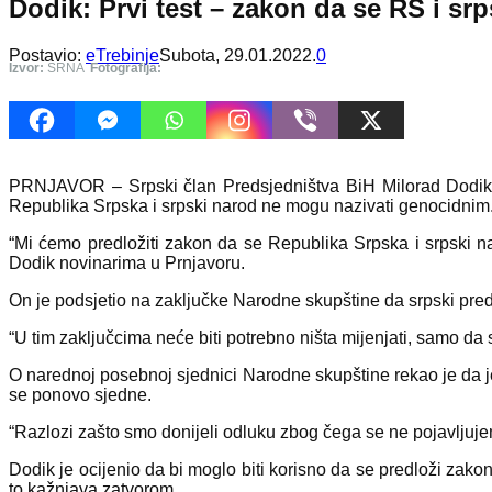
Dodik: Prvi test – zakon da se RS i s
Postavio:
eTrebinje
Subota, 29.01.2022.
0
Izvor:
SRNA
Fotografija:
PRNJAVOR – Srpski član Predsjedništva BiH Milorad Dodik izj
Republika Srpska i srpski narod ne mogu nazivati genocidnim
“Mi ćemo predložiti zakon da se Republika Srpska i srpski n
Dodik novinarima u Prnjavoru.
On je podsjetio na zaključke Narodne skupštine da srpski preds
“U tim zaključcima neće biti potrebno ništa mijenjati, samo da 
O narednoj posebnoj sjednici Narodne skupštine rekao je da je
se ponovo sjedne.
“Razlozi zašto smo donijeli odluku zbog čega se ne pojavljujem
Dodik je ocijenio da bi moglo biti korisno da se predloži zak
to kažnjava zatvorom.