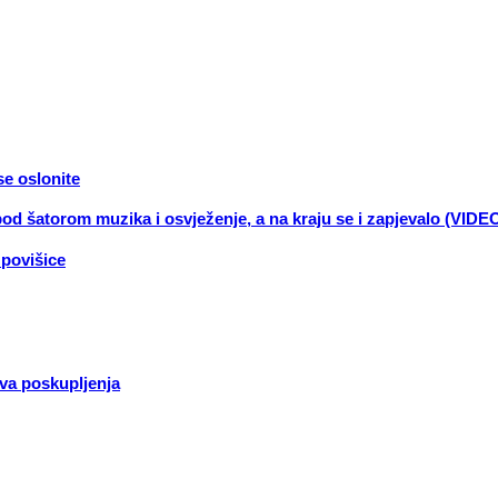
se oslonite
pod šatorom muzika i osvježenje, a na kraju se i zapjevalo (VIDE
 povišice
ova poskupljenja