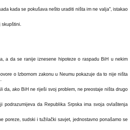
sada kada se pokušava nešto uraditi ništa im ne valja”, istakao
 skupštini.
ja, a da se ranije iznesene hipoteze o raspadu BiH u nekim
zgovore o Izbornom zakonu u Neumu pokazuje da to nije ništa
.
li da, ako BiH ne riješi svoj problem, ne preostaje ništa drugo
oji podrazumijeva da Republika Srpska ima svoja ovlaštenja
ne poreze, sudski i tužilački savjet, jednostavno ponašamo se