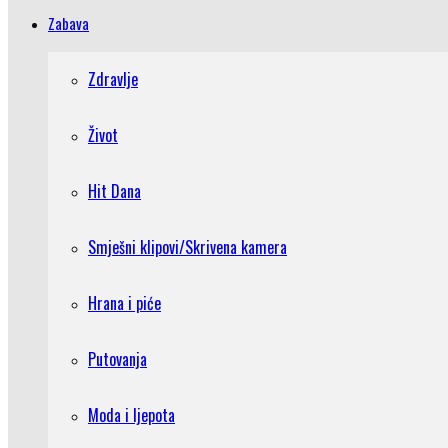
Zabava
Zdravlje
Život
Hit Dana
Smješni klipovi/Skrivena kamera
Hrana i piće
Putovanja
Moda i ljepota