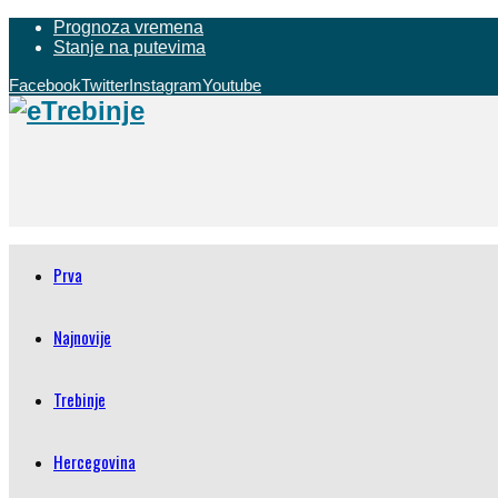
Prognoza vremena
Stanje na putevima
Facebook
Twitter
Instagram
Youtube
Prva
Najnovije
Trebinje
Hercegovina