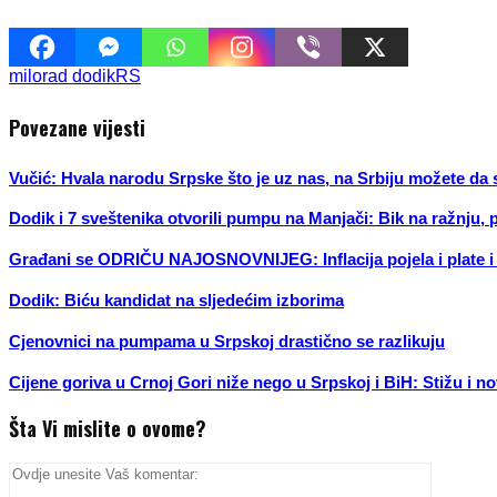
milorad dodik
RS
Povezane vijesti
Vučić: Hvala narodu Srpske što je uz nas, na Srbiju možete da 
Dodik i 7 sveštenika otvorili pumpu na Manjači: Bik na ražnju, 
Građani se ODRIČU NAJOSNOVNIJEG: Inflacija pojela i plate i
Dodik: Biću kandidat na sljedećim izborima
Cjenovnici na pumpama u Srpskoj drastično se razlikuju
Cijene goriva u Crnoj Gori niže nego u Srpskoj i BiH: Stižu i n
Šta Vi mislite o ovome?