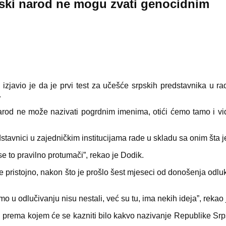
rpski narod ne mogu zvati genocidnim
avio je da je prvi test za učešće srpskih predstavnika u radu 
.
arod ne može nazivati pogrdnim imenima, otići ćemo tamo i vid
tavnici u zajedničkim institucijama rade u skladu sa onim šta j
se to pravilno protumači”, rekao je Dodik.
 pristojno, nakon što je prošlo šest mjeseci od donošenja odluke
o u odlučivanju nisu nestali, već su tu, ima nekih ideja”, rekao 
on prema kojem će se kazniti bilo kakvo nazivanje Republike Srps