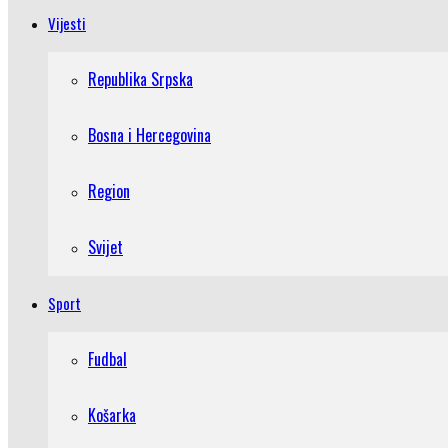
Vijesti
Republika Srpska
Bosna i Hercegovina
Region
Svijet
Sport
Fudbal
Košarka