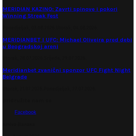
MERIDIAN KAZINO: Zavrti spinove i pokori
Winning Streak Fest
Ponedjeljak, 03.08.2026.
Utorak, 04.08.2026.
MERIDIANBET I UFC: Michael Oliveira pred debi
u Beogradskoj areni
Utorak, 28.07.2026.
Srijeda, 29.07.2026.
Meridianbet zvanični sponzor UFC Fight Night
Belgrade
Utorak, 21.07.2026.
Ponedjeljak, 27.07.2026.
pridružite nam se
Facebook
Arhiva članaka