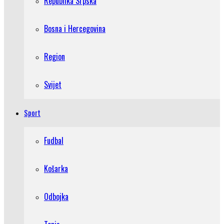
Republika Srpska
Bosna i Hercegovina
Region
Svijet
Sport
Fudbal
Košarka
Odbojka