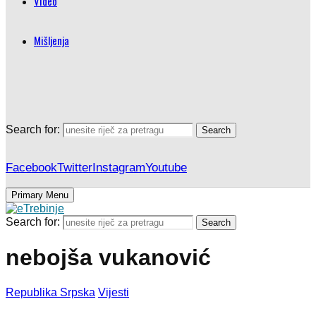
Video
Mišljenja
Search for:
Search
Facebook
Twitter
Instagram
Youtube
Primary Menu
Search for:
Search
nebojša vukanović
Republika Srpska
Vijesti