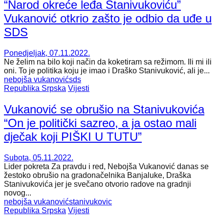
“Narod okreće leđa Stanivukoviću”
Vukanović otkrio zašto je odbio da uđe u
SDS
Ponedjeljak, 07.11.2022.
Ne želim na bilo koji način da koketiram sa režimom. Ili mi ili
oni. To je politika koju je imao i Draško Stanivuković, ali je...
nebojša vukanović
sds
Republika Srpska
Vijesti
Vukanović se obrušio na Stanivukovića
“On je politički sazreo, a ja ostao mali
dječak koji PIŠKI U TUTU”
Subota, 05.11.2022.
Lider pokreta Za pravdu i red, Nebojša Vukanović danas se
žestoko obrušio na gradonačelnika Banjaluke, Draška
Stanivukovića jer je svečano otvorio radove na gradnji
novog...
nebojša vukanović
stanivukovic
Republika Srpska
Vijesti