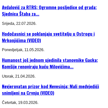
Avdalović za RTRS: Ogromne posljedice od grada;
Sjednica Štaba za...
Srijeda, 22.07.2026.
Hodočasnici se poklanjaju svetitelju u Ostrogu i
Mrkonjićima (VIDEO)
Ponedjeljak, 11.05.2026.
Humanost još jednom ujedinila stanovnike Gacka:
Komšije renoviraju kuću Milovićima...
Utorak, 21.04.2026.
Nevjerovatan prizor kod Nevesinja: Mali medvjedići
snimljeni na Crvnju (VIDEO)
Četvrtak, 19.03.2026.