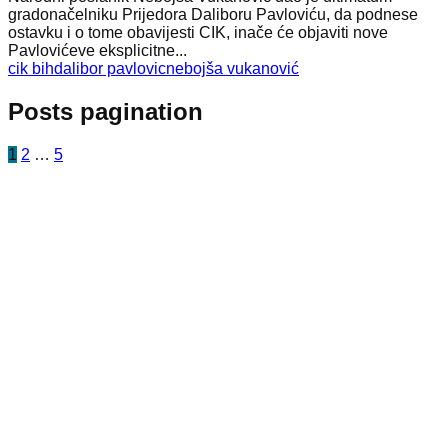
gradonačelniku Prijedora Daliboru Pavloviću, da podnese
ostavku i o tome obavijesti CIK, inače će objaviti nove
Pavlovićeve eksplicitne...
cik bih
dalibor pavlovic
nebojša vukanović
Posts pagination
1
2
…
5