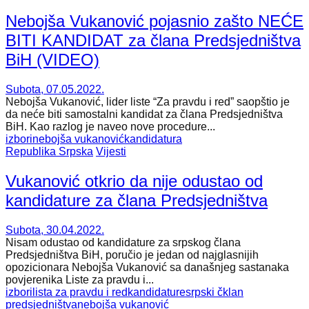
Nebojša Vukanović pojasnio zašto NEĆE
BITI KANDIDAT za člana Predsjedništva
BiH (VIDEO)
Subota, 07.05.2022.
Nebojša Vukanović, lider liste “Za pravdu i red” saopštio je
da neće biti samostalni kandidat za člana Predsjedništva
BiH. Kao razlog je naveo nove procedure...
izbori
nebojša vukanović
kandidatura
Republika Srpska
Vijesti
Vukanović otkrio da nije odustao od
kandidature za člana Predsjedništva
Subota, 30.04.2022.
Nisam odustao od kandidature za srpskog člana
Predsjedništva BiH, poručio je jedan od najglasnijih
opozicionara Nebojša Vukanović sa današnjeg sastanaka
povjerenika Liste za pravdu i...
izbori
lista za pravdu i red
kandidature
srpski čklan
predsjedništva
nebojša vukanović