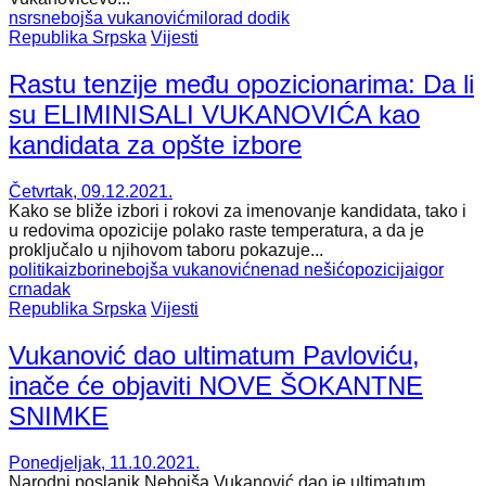
nsrs
nebojša vukanović
milorad dodik
Republika Srpska
Vijesti
Rastu tenzije među opozicionarima: Da li
su ELIMINISALI VUKANOVIĆA kao
kandidata za opšte izbore
Četvrtak, 09.12.2021.
Kako se bliže izbori i rokovi za imenovanje kandidata, tako i
u redovima opozicije polako raste temperatura, a da je
proključalo u njihovom taboru pokazuje...
politika
izbori
nebojša vukanović
nenad nešić
opozicija
igor
crnadak
Republika Srpska
Vijesti
Vukanović dao ultimatum Pavloviću,
inače će objaviti NOVE ŠOKANTNE
SNIMKE
Ponedjeljak, 11.10.2021.
Narodni poslanik Nebojša Vukanović dao je ultimatum