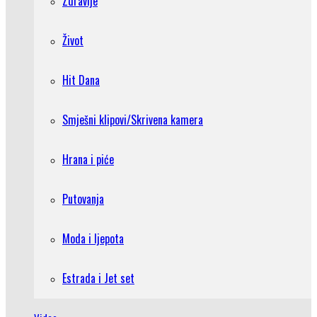
Zdravlje
Život
Hit Dana
Smješni klipovi/Skrivena kamera
Hrana i piće
Putovanja
Moda i ljepota
Estrada i Jet set