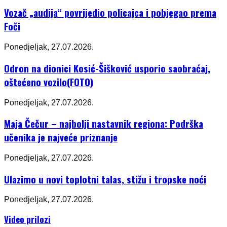
Vozač „audija“ povrijedio policajca i pobjegao prema
Foči
Ponedjeljak, 27.07.2026.
Odron na dionici Kosić-Šišković usporio saobraćaj,
oštećeno vozilo(FOTO)
Ponedjeljak, 27.07.2026.
Maja Čečur – najbolji nastavnik regiona: Podrška
učenika je najveće priznanje
Ponedjeljak, 27.07.2026.
Ulazimo u novi toplotni talas, stižu i tropske noći
Ponedjeljak, 27.07.2026.
Video prilozi