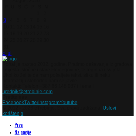
August 2026
P
U
S
Č
P
S
N
1
2
3
4
5
6
7
8
9
10
11
12
13
14
15
16
17
18
19
20
21
22
23
24
25
26
27
28
29
30
31
« jul
Portal je nastao 2012. godine. Pratimo dešavanja iz gradova
i mjesta Istočne i stare Hercegovine, te regiona i svijeta.
Ukoliko želite da nam pošaljete tekst, sliku ili neku
informaciju slobodno nam se javite.
Kontakti: Telefon +387 66 148 087 ili email
urednik@etrebinje.com
Pratite nas
Facebook
Twitter
Instagram
Youtube
© 2012 - 2023 eTrebinje. Sva prava zadržana.
Uslovi
korištenja
Prva
Najnovije