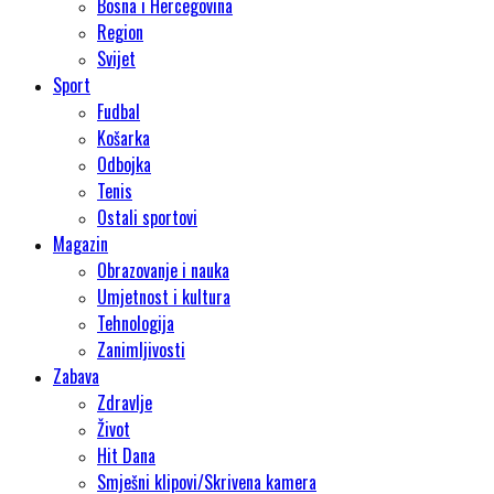
Bosna i Hercegovina
Region
Svijet
Sport
Fudbal
Košarka
Odbojka
Tenis
Ostali sportovi
Magazin
Obrazovanje i nauka
Umjetnost i kultura
Tehnologija
Zanimljivosti
Zabava
Zdravlje
Život
Hit Dana
Smješni klipovi/Skrivena kamera