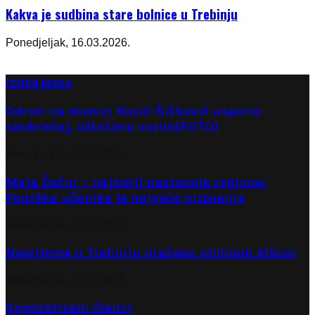
Kakva je sudbina stare bolnice u Trebinju
Ponedjeljak, 16.03.2026.
Izdvajamo
Odron na dionici Kosić-Šišković usporio
saobraćaj, oštećeno vozilo(FOTO)
Ponedjeljak, 27.07.2026.
Maja Čečur – najbolji nastavnik regiona:
Podrška učenika je najveće priznanje
Ponedjeljak, 27.07.2026.
Nevrijeme u Trebinju praćeno obilnom kišom
Ponedjeljak, 27.07.2026.
Sponzorisani članci