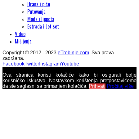
Hrana i piće
Putovanja
Moda i ljepota
Estrada i Jet set
Video
Mišljenja
Copyright © 2012 - 2023
eTrebinje.com
. Sva prava
zadržana.
Facebook
Twitter
Instagram
Youtube
Ova stranica koristi kolačiće kako bi osigurali bolje
korisničko iskustvo. Nastavkom korištenja pretpostavićemo
da ste saglasni sa primanjem kolačića.
Prihvati
Pročitaj više