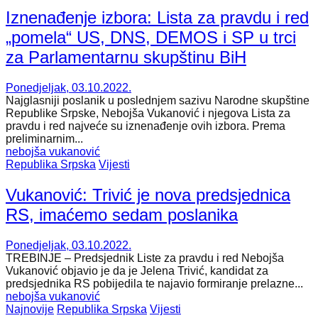
Iznenađenje izbora: Lista za pravdu i red
„pomela“ US, DNS, DEMOS i SP u trci
za Parlamentarnu skupštinu BiH
Ponedjeljak, 03.10.2022.
Najglasniji poslanik u poslednjem sazivu Narodne skupštine
Republike Srpske, Nebojša Vukanović i njegova Lista za
pravdu i red najveće su iznenađenje ovih izbora. Prema
preliminarnim...
nebojša vukanović
Republika Srpska
Vijesti
Vukanović: Trivić je nova predsjednica
RS, imaćemo sedam poslanika
Ponedjeljak, 03.10.2022.
TREBINJE – Predsjednik Liste za pravdu i red Nebojša
Vukanović objavio je da je Jelena Trivić, kandidat za
predsjednika RS pobijedila te najavio formiranje prelazne...
nebojša vukanović
Najnovije
Republika Srpska
Vijesti