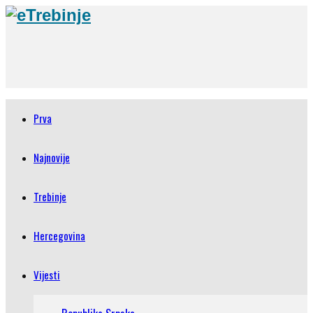
Prva
Najnovije
Trebinje
Hercegovina
Vijesti