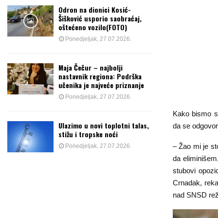
Odron na dionici Kosić-
Šišković usporio saobraćaj,
oštećeno vozilo(FOTO)
Ponedjeljak, 27.07.2026.
Maja Čečur – najbolji
nastavnik regiona: Podrška
učenika je najveće priznanje
Ponedjeljak, 27.07.2026.
Kako bismo sa
Ulazimo u novi toplotni talas,
da se odgovor 
stižu i tropske noći
– Žao mi je s
Ponedjeljak, 27.07.2026.
da eliminišem
stubovi opozic
Crnadak, rekav
nad SNSD re