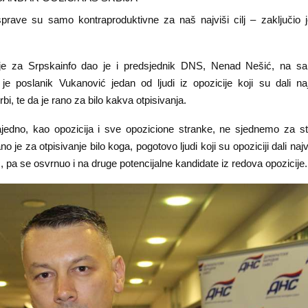
rave su samo kontraproduktivne za naš najviši cilj – zaključio
nje za Srpskainfo dao je i predsjednik DNS, Nenad Nešić, na 
 je poslanik Vukanović jedan od ljudi iz opozicije koji su dali na
bi, te da je rano za bilo kakva otpisivanja.
edno, kao opozicija i sve opozicione stranke, ne sjednemo za s
o je za otpisivanje bilo koga, pogotovo ljudi koji su opoziciji dali naj
, pa se osvrnuo i na druge potencijalne kandidate iz redova opozicije.