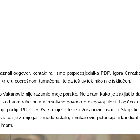
znali odgovor, kontaktirali smo potpredsjednika PDP, Igora Crnatka,
krije u pogrešnom tumačenju, te da još uvijek niko nije isključen.
to Vukanović nije razumio moje poruke. Ne znam kako je zaključio da
, kad sam više puta afirmativno govorio o njegovoj ulozi. Logično je
ije partije PDP i SDS, sa čije liste je i Vukanović ušao u Skupštin
ši da je za njega, između ostalih, i Vukanović potencijalni kandidat 
žimom.