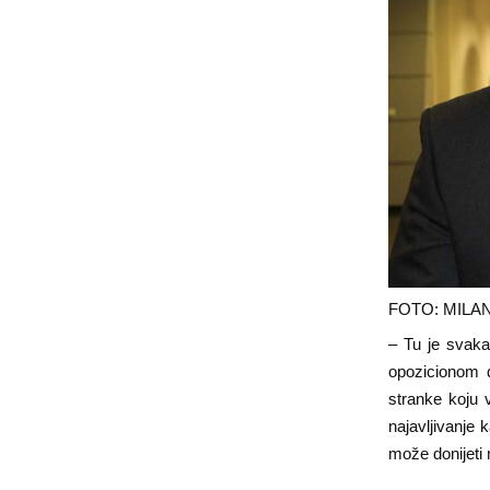
FOTO: MILAN
– Tu je svaka
opozicionom d
stranke koju v
najavljivanje 
može donijeti 