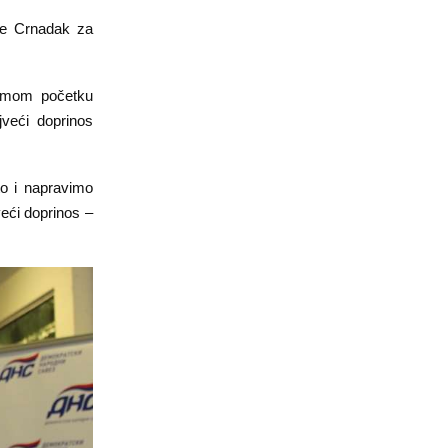
 je Crnadak za
samom početku
jveći doprinos
to i napravimo
veći doprinos –