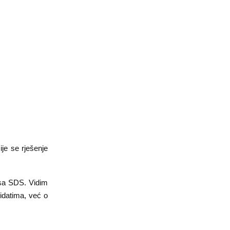
je se rješenje
 sa SDS. Vidim
didatima, već o