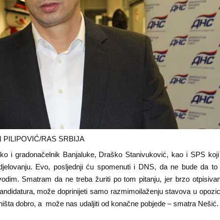
 PILIPOVIĆ/RAS SRBIJA
ko i gradonačelnik Banjaluke, Draško Stanivuković, kao i SPS koji
jelovanju. Evo, posljednji ću spomenuti i DNS, da ne bude da t
odim. Smatram da ne treba žuriti po tom pitanju, jer brzo otpisivanj
kandidatura, može doprinijeti samo razmimoilaženju stavova u opozic
ništa dobro, a može nas udaljiti od konačne pobjede – smatra Nešić.