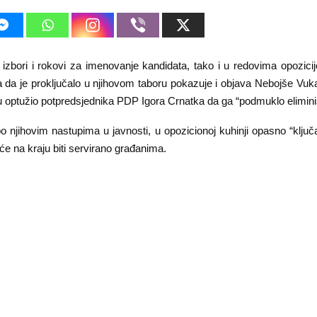
 izbori i rokovi za imenovanje kandidata, tako i u redovima opozicij
 da je proključalo u njihovom taboru pokazuje i objava Nebojše Vuka
 optužio potpredsjednika PDP Igora Crnatka da ga “podmuklo elimini
po njihovim nastupima u javnosti, u opozicionoj kuhinji opasno “ključa
će na kraju biti servirano građanima.