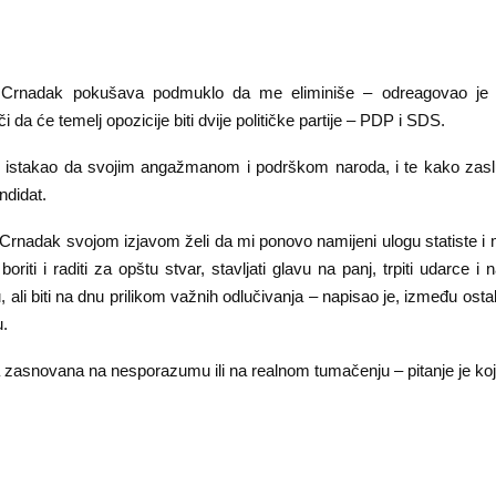
 Crnadak pokušava podmuklo da me eliminiše – odreagovao je
i da će temelj opozicije biti dvije političke partije – PDP i SDS.
 istakao da svojim angažmanom i podrškom naroda, i te kako zas
ndidat.
Crnadak svojom izjavom želi da mi ponovo namijeni ulogu statiste i 
oriti i raditi za opštu stvar, stavljati glavu na panj, trpiti udarce i n
 ali biti na dnu prilikom važnih odlučivanja – napisao je, između ost
.
a zasnovana na nesporazumu ili na realnom tumačenju – pitanje je koje