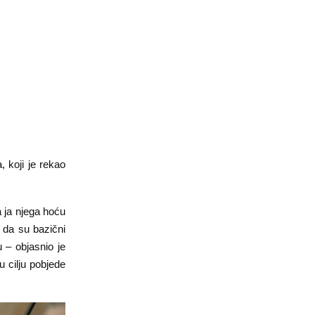
 koji je rekao
 ja njega hoću
 da su bazični
u – objasnio je
u cilju pobjede