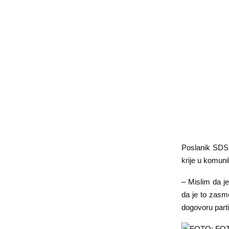
Poslanik SDS,
krije u komunik
– Mislim da j
da je to zasme
dogovoru part