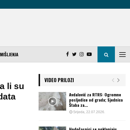
MIŠLJENJA
VIDEO PRILOZI
 li su
Avdalović za RTRS: Ogromne
data
posljedice od grada; Sjednica
Štaba za...
Srijeda, 22.07.2026.
Hodočasnici se poklanjaju