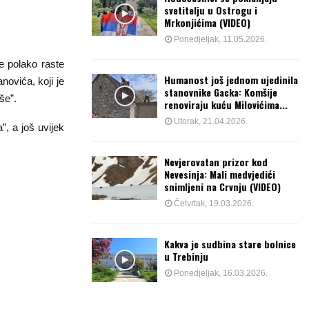
svetitelju u Ostrogu i
Mrkonjićima (VIDEO)
Ponedjeljak, 11.05.2026.
e polako raste
Humanost još jednom ujedinila
novića, koji je
stanovnike Gacka: Komšije
še”.
renoviraju kuću Milovićima...
Utorak, 21.04.2026.
”, a još uvijek
Nevjerovatan prizor kod
Nevesinja: Mali medvjedići
snimljeni na Crvnju (VIDEO)
Četvrtak, 19.03.2026.
Kakva je sudbina stare bolnice
u Trebinju
Ponedjeljak, 16.03.2026.