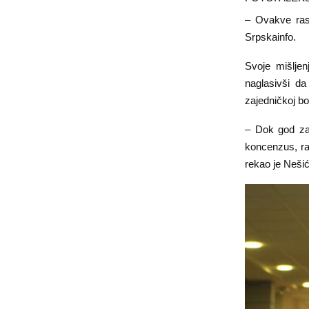
– Ovakve rasp
Srpskainfo.
Svoje mišlje
naglasivši da
zajedničkoj bor
– Dok god zaj
koncenzus, ran
rekao je Nešić