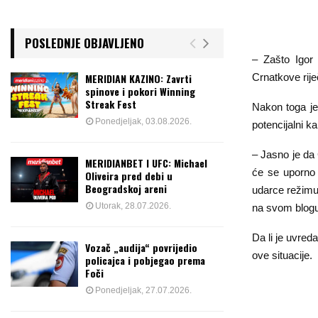
POSLEDNJE OBJAVLJENO
– Zašto Igor
Crnatkove riječ
MERIDIAN KAZINO: Zavrti
spinove i pokori Winning
Streak Fest
Nakon toga je
Ponedjeljak, 03.08.2026.
potencijalni ka
– Jasno je da 
MERIDIANBET I UFC: Michael
će se uporno b
Oliveira pred debi u
Beogradskoj areni
udarce režimu,
Utorak, 28.07.2026.
na svom blogu
Da li je uvred
Vozač „audija“ povrijedio
ove situacije.
policajca i pobjegao prema
Foči
Ponedjeljak, 27.07.2026.