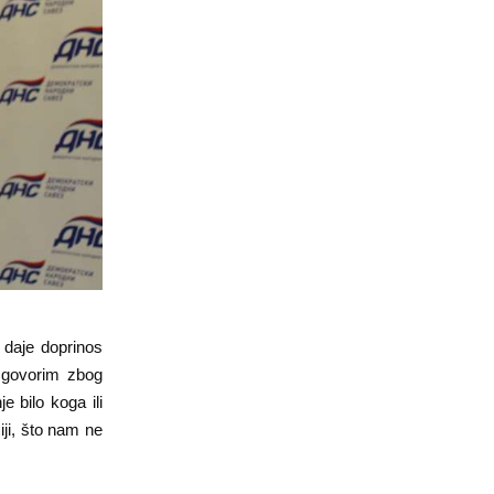
 daje doprinos
o govorim zbog
e bilo koga ili
iji, što nam ne