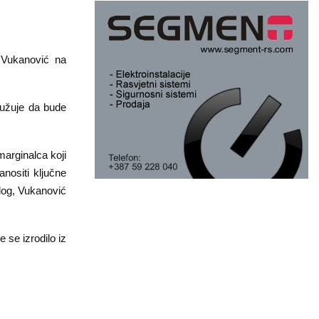
 Vukanović na
lužuje da bude
marginalca koji
anositi ključne
alog, Vukanović
 se izrodilo iz