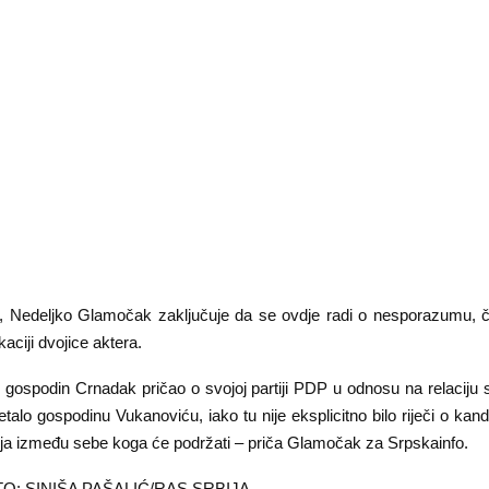
 Nedeljko Glamočak zaključuje da se ovdje radi o nesporazumu, či
aciji dvojice aktera.
e gospodin Crnadak pričao o svojoj partiji PDP u odnosu na relaciju
talo gospodinu Vukanoviću, iako tu nije eksplicitno bilo riječi o kan
ija između sebe koga će podržati – priča Glamočak za Srpskainfo.