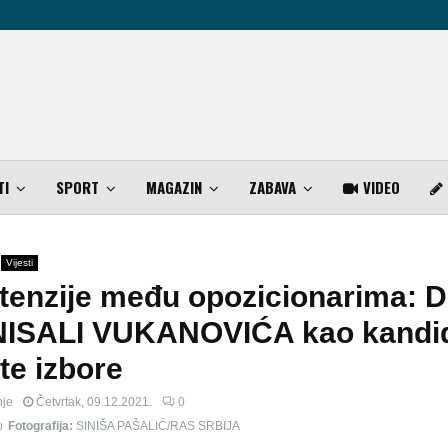
TI
SPORT
MAGAZIN
ZABAVA
VIDEO
Vijesti
tenzije među opozicionarima: Da
NISALI VUKANOVIĆA kao kandi
te izbore
nje
Četvrtak, 09.12.2021.
0
o
Fotografija:
SINIŠA PAŠALIĆ/RAS SRBIJA