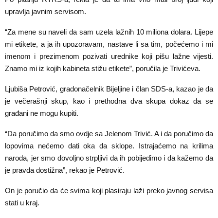
upravlja javnim servisom.
“Za mene su naveli da sam uzela lažnih 10 miliona dolara. Lijepe
mi etikete, a ja ih upozoravam, nastave li sa tim, počećemo i mi
imenom i prezimenom pozivati urednike koji pišu lažne vijesti.
Znamo mi iz kojih kabineta stižu etikete”, poručila je Trivićeva.
Ljubiša Petrović, gradonačelnik Bijeljine i član SDS-a, kazao je da
je večerašnji skup, kao i prethodna dva skupa dokaz da se
građani ne mogu kupiti.
“Da poručimo da smo ovdje sa Jelenom Trivić. A i da poručimo da
lopovima nećemo dati oka da sklope. Istrajaćemo na krilima
naroda, jer smo dovoljno strpljivi da ih pobijedimo i da kažemo da
je pravda dostižna”, rekao je Petrović.
On je poručio da će svima koji plasiraju laži preko javnog servisa
stati u kraj.