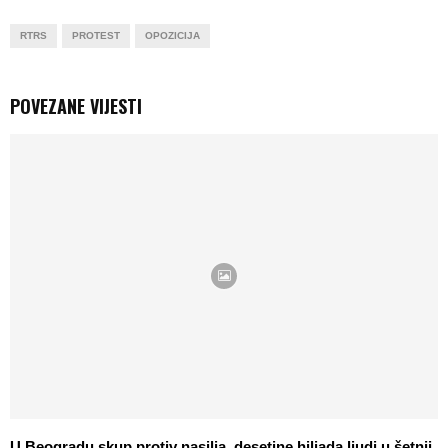
RTRS
PROTEST
OPOZICIJA
POVEZANE VIJESTI
U Beogradu skup protiv nasilja, desetine hiljada ljudi u šetnji,