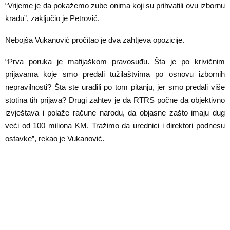
“Vrijeme je da pokažemo zube onima koji su prihvatili ovu izbornu
krađu”, zaključio je Petrović.
Nebojša Vukanović pročitao je dva zahtjeva opozicije.
“Prva poruka je mafijaškom pravosuđu. Šta je po krivičnim
prijavama koje smo predali tužilaštvima po osnovu izbornih
nepravilnosti? Šta ste uradili po tom pitanju, jer smo predali više
stotina tih prijava? Drugi zahtev je da RTRS počne da objektivno
izvještava i polaže račune narodu, da objasne zašto imaju dug
veći od 100 miliona KM. Tražimo da urednici i direktori podnesu
ostavke”, rekao je Vukanović.