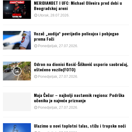
MERIDIANBET I UFC: Michael Oliveira pred debi u
Beogradskoj areni
Utorak, 28.07.2026.
Vozač „audija“ povrijedio policajca i pobjegao
prema Foči
Ponedjeljak, 27.07.2026.
Odron na dionici Kosić-Šišković usporio saobraćaj,
oštećeno vozilo(FOTO)
Ponedjeljak, 27.07.2026.
Maja Čečur – najbolji nastavnik regiona: Podrška
učenika je najveće priznanje
Ponedjeljak, 27.07.2026.
Ulazimo u novi toplotni talas, stižu i tropske noći