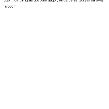
“utakmica biri igrati dovoljno dugo”, ali da će se izdržati sa svojim
narodom.