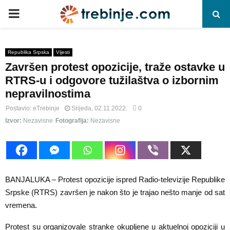
P
R
Republika Srpska
Vijesti
Završen protest opozicije, traže ostavke u
I
RTRS-u i odgovore tužilaštva o izbornim
nepravilnostima
M
Postavio:
eTrebinje
Srijeda, 02.11.2022.
0
Izvor:
Nezavisne
Fotografija:
Nezavisne
A
R
Y
BANJALUKA – Protest opozicije ispred Radio-televizije Republike
Srpske (RTRS) završen je nakon što je trajao nešto manje od sat
vremena.
M
Protest su organizovale stranke okupljene u aktuelnoj opoziciji u