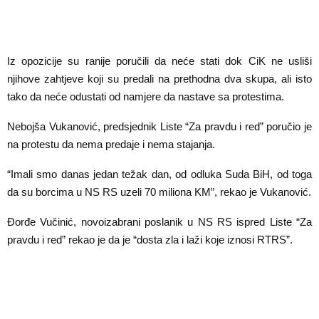
Iz opozicije su ranije poručili da neće stati dok CiK ne usliši
njihove zahtjeve koji su predali na prethodna dva skupa, ali isto
tako da neće odustati od namjere da nastave sa protestima.
Nebojša Vukanović, predsjednik Liste “Za pravdu i red” poručio je
na protestu da nema predaje i nema stajanja.
“Imali smo danas jedan težak dan, od odluka Suda BiH, od toga
da su borcima u NS RS uzeli 70 miliona KM”, rekao je Vukanović.
Đorđe Vučinić, novoizabrani poslanik u NS RS ispred Liste “Za
pravdu i red” rekao je da je “dosta zla i laži koje iznosi RTRS”.