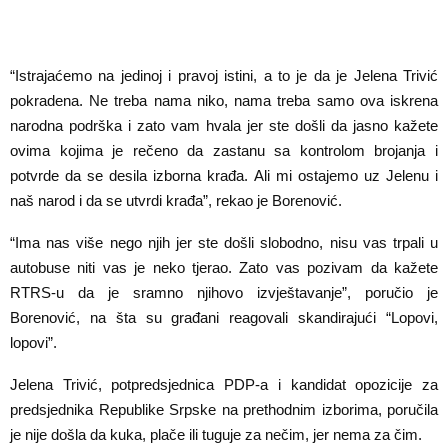
“Istrajaćemo na jedinoj i pravoj istini, a to je da je Jelena Trivić
pokradena. Ne treba nama niko, nama treba samo ova iskrena
narodna podrška i zato vam hvala jer ste došli da jasno kažete
ovima kojima je rečeno da zastanu sa kontrolom brojanja i
potvrde da se desila izborna krađa. Ali mi ostajemo uz Jelenu i
naš narod i da se utvrdi krađa”, rekao je Borenović.
“Ima nas više nego njih jer ste došli slobodno, nisu vas trpali u
autobuse niti vas je neko tjerao. Zato vas pozivam da kažete
RTRS-u da je sramno njihovo izvještavanje”, poručio je
Borenović, na šta su građani reagovali skandirajući “Lopovi,
lopovi”.
Jelena Trivić, potpredsjednica PDP-a i kandidat opozicije za
predsjednika Republike Srpske na prethodnim izborima, poručila
je nije došla da kuka, plače ili tuguje za nečim, jer nema za čim.