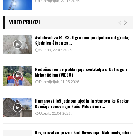
Ponedjeljak, 27.07.2026.
VIDEO PRILOZI
Avdalović za RTRS: Ogromne posljedice od grada;
Sjednica Štaba za...
Srijeda, 22.07.2026.
Hodočasnici se poklanjaju svetitelju u Ostrogu i
Mrkonjićima (VIDEO)
Ponedjeljak, 11.05.2026.
Humanost još jednom ujedinila stanovnike Gacka:
Komšije renoviraju kuću Milovićima...
Utorak, 21.04.2026.
Nevjerovatan prizor kod Nevesinja: Mali medvjedići