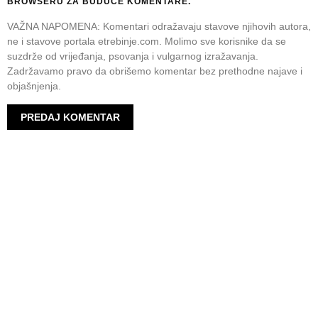
BROWSERU ZA BUDUĆE KOMENTARE.
VAŽNA NAPOMENA: Komentari odražavaju stavove njihovih autora,
ne i stavove portala etrebinje.com. Molimo sve korisnike da se
suzdrže od vrijeđanja, psovanja i vulgarnog izražavanja.
Zadržavamo pravo da obrišemo komentar bez prethodne najave i
objašnjenja.