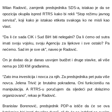
Milan Radović, zamjenik predsjednika SDS-a, istakao je da se
opozicija okupila ispred RTRS kako bi rekli “Stop režimu javnog
servisa”, koji kako je istakao etiketa svakoga ko ne misli kao
vlast.
“Da li će sada CIK i Sud BiH biti nelegalni? Da li ćemo od sutra
imati svoju vojsku, svoju Agenciju za lijekove i sve ostalo? Pa
nećemo. Sad im je sve ok”, naveo je Radović.
On je dodao da je danas usvojen budžet i druge stavke, ali više
nema po 100 KM građanima.
“Zato ima investicija i novca za njih. Za predsjednika pet puta više
novca. Jelena Trivić je brutalno pokradena. Oni funkcionišu na
manipulacija. A RTRS-u poručujem da sljedeći put dolazimo
organizovano”, rekao je Radović.
Branislav Borenović, predsjednik PDP-a ističe da će se ova