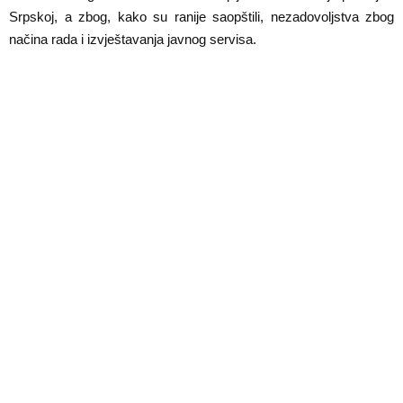
E
Srpskoj, a zbog, kako su ranije saopštili, nezadovoljstva zbog
načina rada i izvještavanja javnog servisa.
N
U