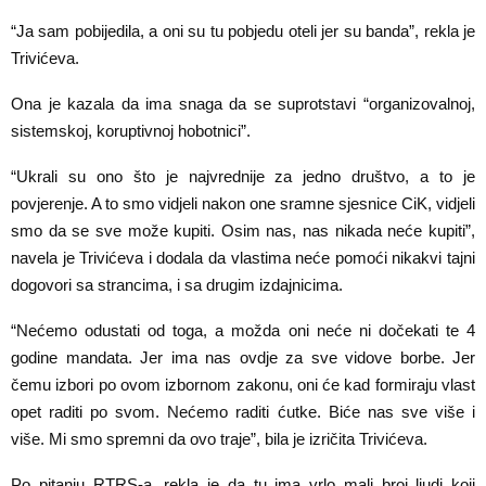
“Ja sam pobijedila, a oni su tu pobjedu oteli jer su banda”, rekla je
Trivićeva.
Ona je kazala da ima snaga da se suprotstavi “organizovalnoj,
sistemskoj, koruptivnoj hobotnici”.
“Ukrali su ono što je najvrednije za jedno društvo, a to je
povjerenje. A to smo vidjeli nakon one sramne sjesnice CiK, vidjeli
smo da se sve može kupiti. Osim nas, nas nikada neće kupiti”,
navela je Trivićeva i dodala da vlastima neće pomoći nikakvi tajni
dogovori sa strancima, i sa drugim izdajnicima.
“Nećemo odustati od toga, a možda oni neće ni dočekati te 4
godine mandata. Jer ima nas ovdje za sve vidove borbe. Jer
čemu izbori po ovom izbornom zakonu, oni će kad formiraju vlast
opet raditi po svom. Nećemo raditi ćutke. Biće nas sve više i
više. Mi smo spremni da ovo traje”, bila je izričita Trivićeva.
Po pitanju RTRS-a, rekla je da tu ima vrlo mali broj ljudi koji