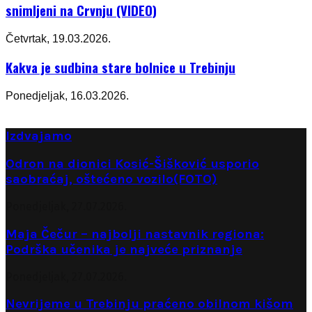
snimljeni na Crvnju (VIDEO)
Četvrtak, 19.03.2026.
Kakva je sudbina stare bolnice u Trebinju
Ponedjeljak, 16.03.2026.
Izdvajamo
Odron na dionici Kosić-Šišković usporio
saobraćaj, oštećeno vozilo(FOTO)
Ponedjeljak, 27.07.2026.
Maja Čečur – najbolji nastavnik regiona:
Podrška učenika je najveće priznanje
Ponedjeljak, 27.07.2026.
Nevrijeme u Trebinju praćeno obilnom kišom