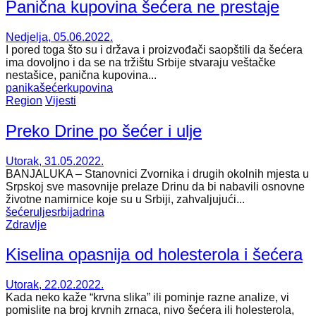
Panična kupovina šećera ne prestaje
Nedjelja, 05.06.2022.
I pored toga što su i država i proizvođači saopštili da šećera
ima dovoljno i da se na tržištu Srbije stvaraju veštačke
nestašice, panična kupovina...
panika
šećer
kupovina
Region
Vijesti
Preko Drine po šećer i ulje
Utorak, 31.05.2022.
​BANJALUKA – Stanovnici Zvornika i drugih okolnih mjesta u
Srpskoj sve masovnije prelaze Drinu da bi nabavili osnovne
životne namirnice koje su u Srbiji, zahvaljujući...
šećer
ulje
srbija
drina
Zdravlje
Kiselina opasnija od holesterola i šećera
Utorak, 22.02.2022.
Kada neko kaže “krvna slika” ili pominje razne analize, vi
pomislite na broj krvnih zrnaca, nivo šećera ili holesterola,