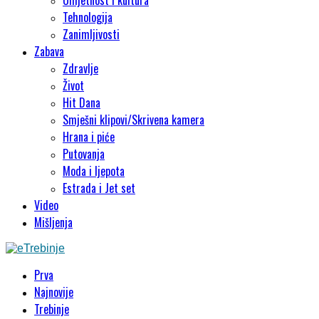
Tehnologija
Zanimljivosti
Zabava
Zdravlje
Život
Hit Dana
Smješni klipovi/Skrivena kamera
Hrana i piće
Putovanja
Moda i ljepota
Estrada i Jet set
Video
Mišljenja
Prva
Najnovije
Trebinje