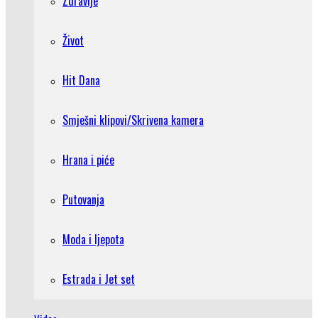
Zdravlje
Život
Hit Dana
Smješni klipovi/Skrivena kamera
Hrana i piće
Putovanja
Moda i ljepota
Estrada i Jet set