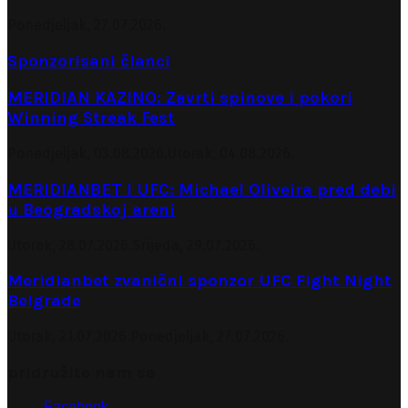
Ponedjeljak, 27.07.2026.
Sponzorisani članci
MERIDIAN KAZINO: Zavrti spinove i pokori
Winning Streak Fest
Ponedjeljak, 03.08.2026.
Utorak, 04.08.2026.
MERIDIANBET I UFC: Michael Oliveira pred debi
u Beogradskoj areni
Utorak, 28.07.2026.
Srijeda, 29.07.2026.
Meridianbet zvanični sponzor UFC Fight Night
Belgrade
Utorak, 21.07.2026.
Ponedjeljak, 27.07.2026.
pridružite nam se
Facebook