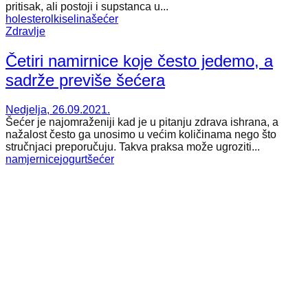
pritisak, ali postoji i supstanca u...
holesterol
kiselina
šećer
Zdravlje
Četiri namirnice koje često jedemo, a
sadrže previše šećera
Nedjelja, 26.09.2021.
Šećer je najomraženiji kad je u pitanju zdrava ishrana, a
nažalost često ga unosimo u većim količinama nego što
stručnjaci preporučuju. Takva praksa može ugroziti...
namjernice
jogurt
šećer