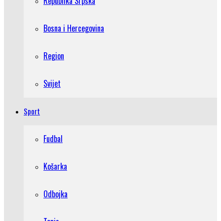
Republika Srpska
Bosna i Hercegovina
Region
Svijet
Sport
Fudbal
Košarka
Odbojka