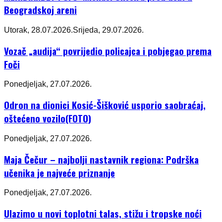
Beogradskoj areni
Utorak, 28.07.2026.
Srijeda, 29.07.2026.
Vozač „audija“ povrijedio policajca i pobjegao prema
Foči
Ponedjeljak, 27.07.2026.
Odron na dionici Kosić-Šišković usporio saobraćaj,
oštećeno vozilo(FOTO)
Ponedjeljak, 27.07.2026.
Maja Čečur – najbolji nastavnik regiona: Podrška
učenika je najveće priznanje
Ponedjeljak, 27.07.2026.
Ulazimo u novi toplotni talas, stižu i tropske noći