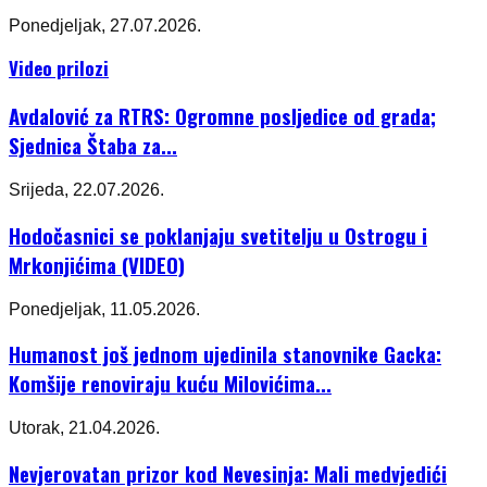
Ponedjeljak, 27.07.2026.
Video prilozi
Avdalović za RTRS: Ogromne posljedice od grada;
Sjednica Štaba za...
Srijeda, 22.07.2026.
Hodočasnici se poklanjaju svetitelju u Ostrogu i
Mrkonjićima (VIDEO)
Ponedjeljak, 11.05.2026.
Humanost još jednom ujedinila stanovnike Gacka:
Komšije renoviraju kuću Milovićima...
Utorak, 21.04.2026.
Nevjerovatan prizor kod Nevesinja: Mali medvjedići