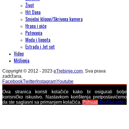
Život
Hit Dana
Smješni klipovi/Skrivena kamera
Hrana i piće
Putovanja
Moda i ljepota
Estrada i Jet set
Video
Mišljenja
Copyright © 2012 - 2023
eTrebinje.com
. Sva prava
zadržana.
Facebook
Twitter
Instagram
Youtube
Ova stranica koristi kolačiće kako bi osigurali bolje
korisničko iskustvo. Nastavkom korištenja pretpostavićemo
da ste saglasni sa primanjem kolačića.
Prihvati
Pročitaj više