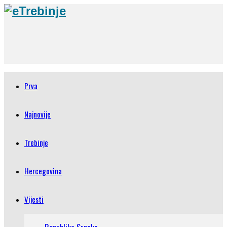
Prva
Najnovije
Trebinje
Hercegovina
Vijesti