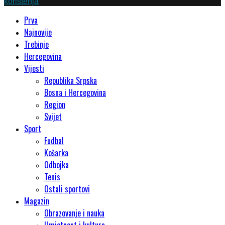
korištenja
Prva
Najnovije
Trebinje
Hercegovina
Vijesti
Republika Srpska
Bosna i Hercegovina
Region
Svijet
Sport
Fudbal
Košarka
Odbojka
Tenis
Ostali sportovi
Magazin
Obrazovanje i nauka
Umjetnost i kultura