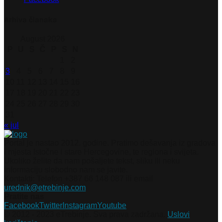
Arhiva članaka
August 2026
P
U
S
Č
P
S
N
1
2
3
4
5
6
7
8
9
10
11
12
13
14
15
16
17
18
19
20
21
22
23
24
25
26
27
28
29
30
31
« jul
Portal je nastao 2012. godine. Pratimo dešavanja iz gradova
i mjesta Istočne i stare Hercegovine, te regiona i svijeta.
Ukoliko želite da nam pošaljete tekst, sliku ili neku
informaciju slobodno nam se javite.
Kontakti: Telefon +387 66 148 087 ili email
urednik@etrebinje.com
Pratite nas
Facebook
Twitter
Instagram
Youtube
© 2012 - 2023 eTrebinje. Sva prava zadržana.
Uslovi