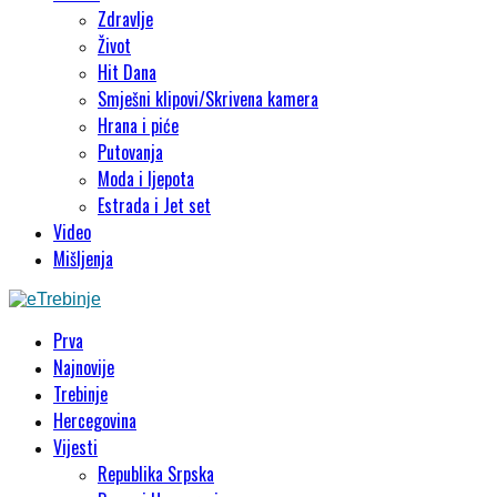
Zdravlje
Život
Hit Dana
Smješni klipovi/Skrivena kamera
Hrana i piće
Putovanja
Moda i ljepota
Estrada i Jet set
Video
Mišljenja
Prva
Najnovije
Trebinje
Hercegovina
Vijesti
Republika Srpska