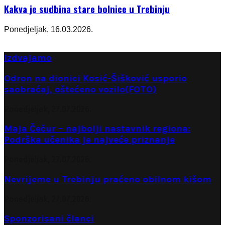
Kakva je sudbina stare bolnice u Trebinju
Ponedjeljak, 16.03.2026.
Izdvajamo
Odron na dionici Kosić-Šišković usporio
saobraćaj, oštećeno vozilo(FOTO)
Ponedjeljak, 27.07.2026.
Maja Čečur – najbolji nastavnik regiona:
Podrška učenika je najveće priznanje
Ponedjeljak, 27.07.2026.
Nevrijeme u Trebinju praćeno obilnom kišom
Ponedjeljak, 27.07.2026.
Sponzorisani članci