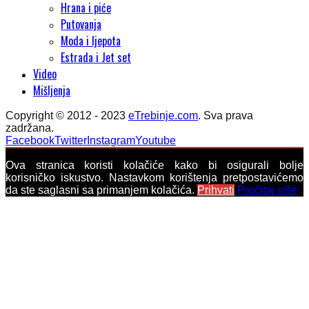
Hrana i piće
Putovanja
Moda i ljepota
Estrada i Jet set
Video
Mišljenja
Copyright © 2012 - 2023
eTrebinje.com
. Sva prava
zadržana.
Facebook
Twitter
Instagram
Youtube
Ova stranica koristi kolačiće kako bi osigurali bolje
korisničko iskustvo. Nastavkom korištenja pretpostavićemo
da ste saglasni sa primanjem kolačića.
Prihvati
Pročitaj više