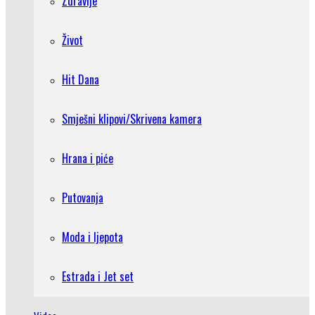
Zdravlje
Život
Hit Dana
Smješni klipovi/Skrivena kamera
Hrana i piće
Putovanja
Moda i ljepota
Estrada i Jet set