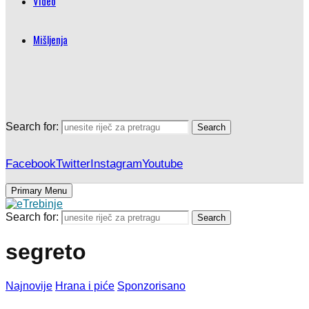
Video
Mišljenja
Search for:
Search
Facebook
Twitter
Instagram
Youtube
Primary Menu
Search for:
Search
segreto
Najnovije
Hrana i piće
Sponzorisano