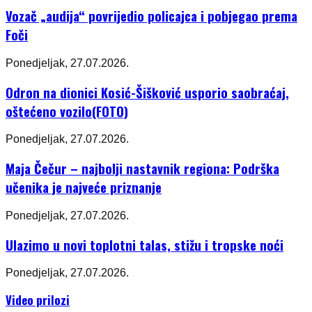
Vozač „audija“ povrijedio policajca i pobjegao prema
Foči
Ponedjeljak, 27.07.2026.
Odron na dionici Kosić-Šišković usporio saobraćaj,
oštećeno vozilo(FOTO)
Ponedjeljak, 27.07.2026.
Maja Čečur – najbolji nastavnik regiona: Podrška
učenika je najveće priznanje
Ponedjeljak, 27.07.2026.
Ulazimo u novi toplotni talas, stižu i tropske noći
Ponedjeljak, 27.07.2026.
Video prilozi