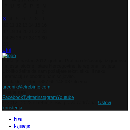
P
U
S
Č
P
S
N
1
2
3
4
5
6
7
8
9
10
11
12
13
14
15
16
17
18
19
20
21
22
23
24
25
26
27
28
29
30
31
« jul
Portal je nastao 2012. godine. Pratimo dešavanja iz gradova
i mjesta Istočne i stare Hercegovine, te regiona i svijeta.
Ukoliko želite da nam pošaljete tekst, sliku ili neku
informaciju slobodno nam se javite.
Kontakti: Telefon +387 66 148 087 ili email
urednik@etrebinje.com
Pratite nas
Facebook
Twitter
Instagram
Youtube
© 2012 - 2023 eTrebinje. Sva prava zadržana.
Uslovi
korištenja
Prva
Najnovije