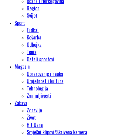
Bosna i Hercegovina
Region
Svijet
Sport
Fudbal
Košarka
Odbojka
Tenis
Ostali sportovi
Magazin
Obrazovanje i nauka
Umjetnost i kultura
Tehnologija
Zanimljivosti
Zabava
Zdravlje
Život
Hit Dana
Smješni klipovi/Skrivena kamera