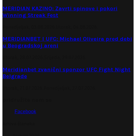
MERIDIAN KAZINO: Zavrti spinove i pokori
Winning Streak Fest
Ponedjeljak, 03.08.2026.
Utorak, 04.08.2026.
MERIDIANBET I UFC: Michael Oliveira pred debi
u Beogradskoj areni
Utorak, 28.07.2026.
Srijeda, 29.07.2026.
Meridianbet zvanični sponzor UFC Fight Night
Belgrade
Utorak, 21.07.2026.
Ponedjeljak, 27.07.2026.
pridružite nam se
Facebook
Arhiva članaka
August 2026