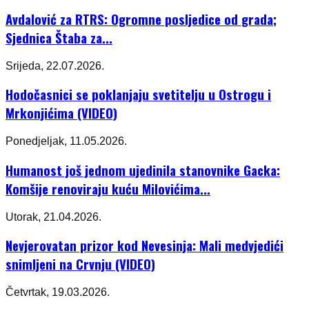
Avdalović za RTRS: Ogromne posljedice od grada;
Sjednica Štaba za...
Srijeda, 22.07.2026.
Hodočasnici se poklanjaju svetitelju u Ostrogu i
Mrkonjićima (VIDEO)
Ponedjeljak, 11.05.2026.
Humanost još jednom ujedinila stanovnike Gacka:
Komšije renoviraju kuću Milovićima...
Utorak, 21.04.2026.
Nevjerovatan prizor kod Nevesinja: Mali medvjedići
snimljeni na Crvnju (VIDEO)
Četvrtak, 19.03.2026.