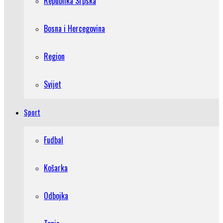
Republika Srpska
Bosna i Hercegovina
Region
Svijet
Sport
Fudbal
Košarka
Odbojka