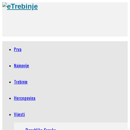
Prva
Najnovije
Trebinje
Hercegovina
Vijesti