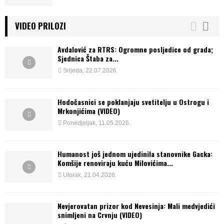
VIDEO PRILOZI
Avdalović za RTRS: Ogromne posljedice od grada;
Sjednica Štaba za...
Srijeda, 22.07.2026.
Hodočasnici se poklanjaju svetitelju u Ostrogu i
Mrkonjićima (VIDEO)
Ponedjeljak, 11.05.2026.
Humanost još jednom ujedinila stanovnike Gacka:
Komšije renoviraju kuću Milovićima...
Utorak, 21.04.2026.
Nevjerovatan prizor kod Nevesinja: Mali medvjedići
snimljeni na Crvnju (VIDEO)