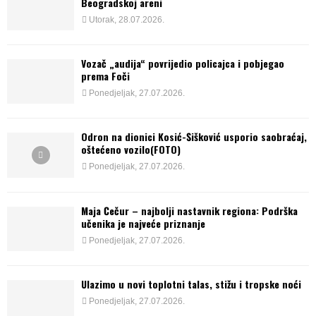
Beogradskoj areni
Utorak, 28.07.2026.
Vozač „audija“ povrijedio policajca i pobjegao
prema Foči
Ponedjeljak, 27.07.2026.
Odron na dionici Kosić-Šišković usporio saobraćaj,
oštećeno vozilo(FOTO)
Ponedjeljak, 27.07.2026.
Maja Čečur – najbolji nastavnik regiona: Podrška
učenika je najveće priznanje
Ponedjeljak, 27.07.2026.
Ulazimo u novi toplotni talas, stižu i tropske noći
Ponedjeljak, 27.07.2026.