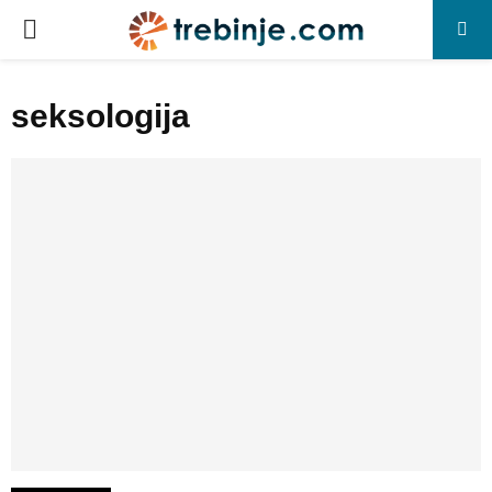
P
R
seksologija
I
M
A
R
Y
M