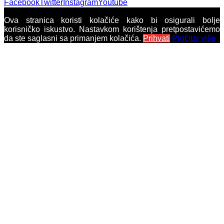
Facebook
Twitter
Instagram
Youtube
Ova stranica koristi kolačiće kako bi osigurali bolje
korisničko iskustvo. Nastavkom korištenja pretpostavićemo
da ste saglasni sa primanjem kolačića.
Prihvati
Pročitaj više