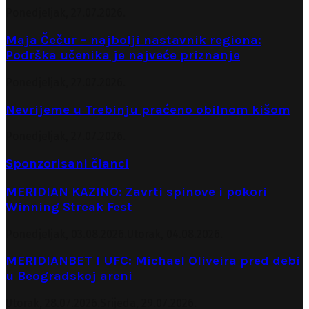
Ponedjeljak, 27.07.2026.
Maja Čečur – najbolji nastavnik regiona:
Podrška učenika je najveće priznanje
Ponedjeljak, 27.07.2026.
Nevrijeme u Trebinju praćeno obilnom kišom
Ponedjeljak, 27.07.2026.
Sponzorisani članci
MERIDIAN KAZINO: Zavrti spinove i pokori
Winning Streak Fest
Ponedjeljak, 03.08.2026.
Utorak, 04.08.2026.
MERIDIANBET I UFC: Michael Oliveira pred debi
u Beogradskoj areni
Utorak, 28.07.2026.
Srijeda, 29.07.2026.