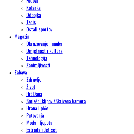
Fudbal
Košarka
Odbojka
Tenis
Ostali sportovi
Magazin
Obrazovanje i nauka
Umjetnost i kultura
Tehnologija
Zanimljivosti
Zabava
Zdravlje
Život
Hit Dana
Smješni klipovi/Skrivena kamera
Hrana i piće
Putovanja
Moda i ljepota
Estrada i Jet set