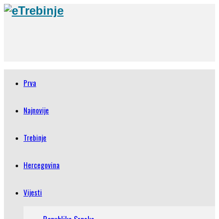
Prva
Najnovije
Trebinje
Hercegovina
Vijesti