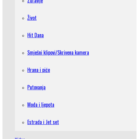
Zdravlje
Život
Hit Dana
Smješni klipovi/Skrivena kamera
Hrana i piće
Putovanja
Moda i ljepota
Estrada i Jet set