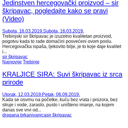
Jedinstven hercegovački proizvod – sir
škripavac, pogledajte kako se pravi
(Video)
Subota, 16.03.2019.
Subota, 16.03.2019.
Trebinjski sir škripavac je izuzetno kvalitetan proizvod,
pogotvu kada to rade domaćini posvećeni ovom poslu.
Hercegovačka ispaša, ljekovito bilje, je to koje daje kvalitet
i...
sir škripavac
Najnovije
Trebinje
KRALJICE SIRA: Suvi škripavac iz srca
prirode
Utorak, 12.03.2019.
Petak, 06.09.2019.
Kada se osvrnu na početke, kuću bez vrata i prozora, bez
struje i vode, zaraslo, pusto i uništeno imanje, na kojem
danas sve vrvi od...
dragana brkan
ivanica
sir škripavac