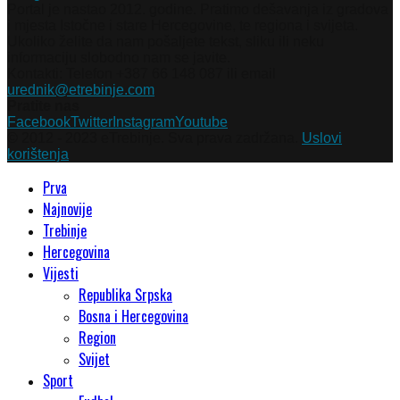
Portal je nastao 2012. godine. Pratimo dešavanja iz gradova
i mjesta Istočne i stare Hercegovine, te regiona i svijeta.
Ukoliko želite da nam pošaljete tekst, sliku ili neku
informaciju slobodno nam se javite.
Kontakti: Telefon +387 66 148 087 ili email
urednik@etrebinje.com
Pratite nas
Facebook
Twitter
Instagram
Youtube
© 2012 - 2023 eTrebinje. Sva prava zadržana.
Uslovi
korištenja
Prva
Najnovije
Trebinje
Hercegovina
Vijesti
Republika Srpska
Bosna i Hercegovina
Region
Svijet
Sport