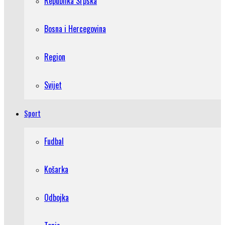
Republika Srpska
Bosna i Hercegovina
Region
Svijet
Sport
Fudbal
Košarka
Odbojka