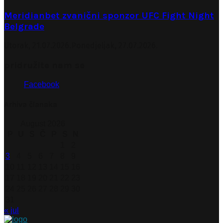
Meridianbet zvanični sponzor UFC Fight Night
Belgrade
Utorak, 21.07.2026.
Ponedjeljak, 27.07.2026.
pridružite nam se
Facebook
Arhiva članaka
August 2026
P
U
S
Č
P
S
N
1
2
3
4
5
6
7
8
9
10
11
12
13
14
15
16
17
18
19
20
21
22
23
24
25
26
27
28
29
30
31
« jul