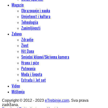
Magazin
Obrazovanje i nauka
Umjetnost i kultura
Tehnologija
Zanimljivosti
Zabava
Zdravlje
Život
Hit Dana
Smješni klipovi/Skrivena kamera
Hrana i piće
Putovanja
Moda i ljepota
Estrada i Jet set
Video
Mišljenja
Copyright © 2012 - 2023
eTrebinje.com
. Sva prava
zadržana.