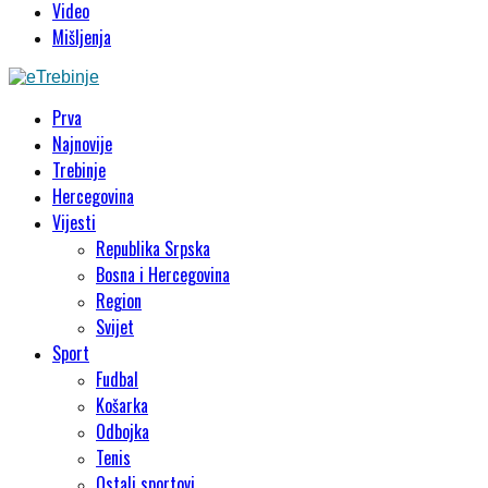
Video
Mišljenja
Prva
Najnovije
Trebinje
Hercegovina
Vijesti
Republika Srpska
Bosna i Hercegovina
Region
Svijet
Sport
Fudbal
Košarka
Odbojka
Tenis
Ostali sportovi