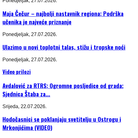
Ponedjeljak, 27.07.2026.
Maja Čečur – najbolji nastavnik regiona: Podrška
učenika je najveće priznanje
Ponedjeljak, 27.07.2026.
Ulazimo u novi toplotni talas, stižu i tropske noći
Ponedjeljak, 27.07.2026.
Video prilozi
Avdalović za RTRS: Ogromne posljedice od grada;
Sjednica Štaba za...
Srijeda, 22.07.2026.
Hodočasnici se poklanjaju svetitelju u Ostrogu i
Mrkonjićima (VIDEO)