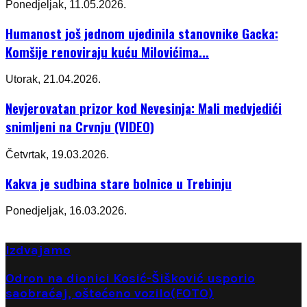
Ponedjeljak, 11.05.2026.
Humanost još jednom ujedinila stanovnike Gacka:
Komšije renoviraju kuću Milovićima...
Utorak, 21.04.2026.
Nevjerovatan prizor kod Nevesinja: Mali medvjedići
snimljeni na Crvnju (VIDEO)
Četvrtak, 19.03.2026.
Kakva je sudbina stare bolnice u Trebinju
Ponedjeljak, 16.03.2026.
Izdvajamo
Odron na dionici Kosić-Šišković usporio
saobraćaj, oštećeno vozilo(FOTO)