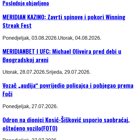
Poslednje objavljeno
MERIDIAN KAZINO: Zavrti spinove i pokori Winning
Streak Fest
Ponedjeljak, 03.08.2026.
Utorak, 04.08.2026.
MERIDIANBET I UFC: Michael Oliveira pred debi u
Beogradskoj areni
Utorak, 28.07.2026.
Srijeda, 29.07.2026.
Vozač „audija“ povrijedio policajca i pobjegao prema
Foči
Ponedjeljak, 27.07.2026.
Odron na dionici Kosić-Šišković usporio saobraćaj,
oštećeno vozilo(FOTO)