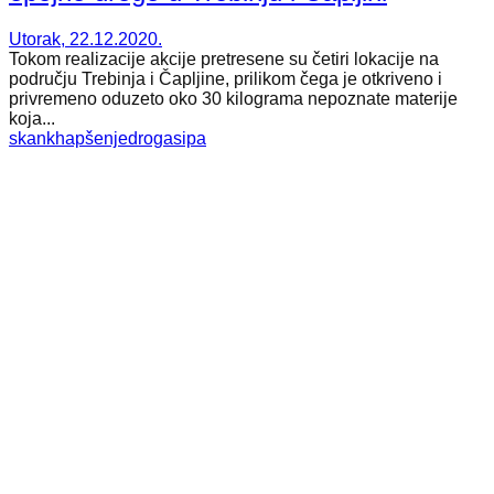
Utorak, 22.12.2020.
Tokom realizacije akcije pretresene su četiri lokacije na
području Trebinja i Čapljine, prilikom čega je otkriveno i
privremeno oduzeto oko 30 kilograma nepoznate materije
koja...
skank
hapšenje
droga
sipa