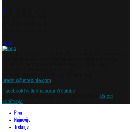
1
2
3
4
5
6
7
8
9
10
11
12
13
14
15
16
17
18
19
20
21
22
23
24
25
26
27
28
29
30
31
« jul
Portal je nastao 2012. godine. Pratimo dešavanja iz gradova
i mjesta Istočne i stare Hercegovine, te regiona i svijeta.
Ukoliko želite da nam pošaljete tekst, sliku ili neku
informaciju slobodno nam se javite.
Kontakti: Telefon +387 66 148 087 ili email
urednik@etrebinje.com
Pratite nas
Facebook
Twitter
Instagram
Youtube
© 2012 - 2023 eTrebinje. Sva prava zadržana.
Uslovi
korištenja
Prva
Najnovije
Trebinje