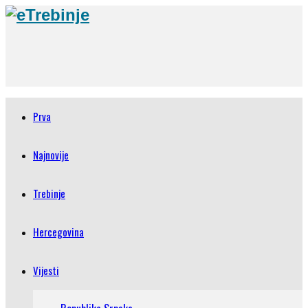
Prva
Najnovije
Trebinje
Hercegovina
Vijesti