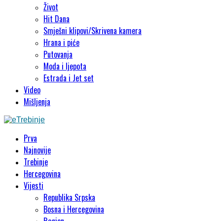
Život
Hit Dana
Smješni klipovi/Skrivena kamera
Hrana i piće
Putovanja
Moda i ljepota
Estrada i Jet set
Video
Mišljenja
Prva
Najnovije
Trebinje
Hercegovina
Vijesti
Republika Srpska
Bosna i Hercegovina
Region