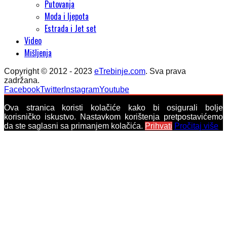
Putovanja
Moda i ljepota
Estrada i Jet set
Video
Mišljenja
Copyright © 2012 - 2023
eTrebinje.com
. Sva prava
zadržana.
Facebook
Twitter
Instagram
Youtube
Ova stranica koristi kolačiće kako bi osigurali bolje
korisničko iskustvo. Nastavkom korištenja pretpostavićemo
da ste saglasni sa primanjem kolačića.
Prihvati
Pročitaj više