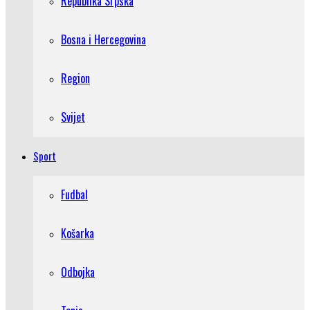
Republika Srpska
Bosna i Hercegovina
Region
Svijet
Sport
Fudbal
Košarka
Odbojka