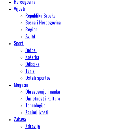
Hercegovina
Vijesti
Republika Srpska
Bosna i Hercegovina
Region
Svijet
Sport
Fudbal
Košarka
Odbojka
Tenis
Ostali sportovi
Magazin
Obrazovanje i nauka
Umjetnost i kultura
Tehnologija
Zanimljivosti
Zabava
Zdravlje