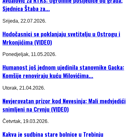
Avdalović za RTRS: Ogromne posljedice od grada;
Sjednica Štaba za...
Srijeda, 22.07.2026.
Hodočasnici se poklanjaju svetitelju u Ostrogu i
Mrkonjićima (VIDEO)
Ponedjeljak, 11.05.2026.
Humanost još jednom ujedinila stanovnike Gacka:
Komšije renoviraju kuću Milovićima...
Utorak, 21.04.2026.
Nevjerovatan prizor kod Nevesinja: Mali medvjedići
snimljeni na Crvnju (VIDEO)
Četvrtak, 19.03.2026.
Kakva je sudbina stare bolnice u Trebinju