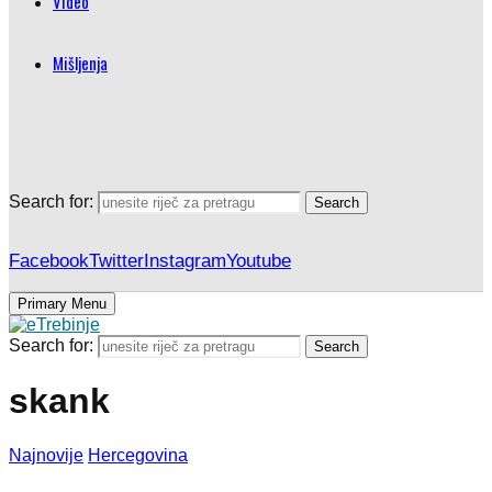
Video
Mišljenja
Search for:
Search
Facebook
Twitter
Instagram
Youtube
Primary Menu
Search for:
Search
skank
Najnovije
Hercegovina