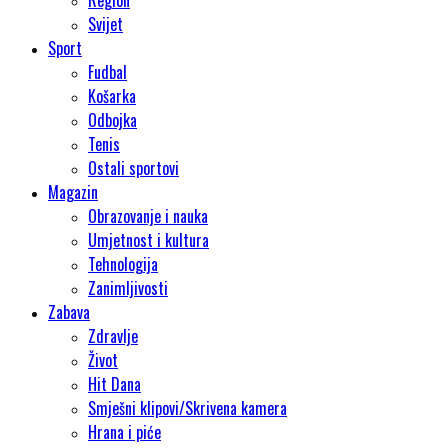
Svijet
Sport
Fudbal
Košarka
Odbojka
Tenis
Ostali sportovi
Magazin
Obrazovanje i nauka
Umjetnost i kultura
Tehnologija
Zanimljivosti
Zabava
Zdravlje
Život
Hit Dana
Smješni klipovi/Skrivena kamera
Hrana i piće