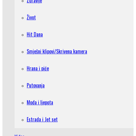
Zdravlje
Život
Hit Dana
Smješni klipovi/Skrivena kamera
Hrana i piće
Putovanja
Moda i ljepota
Estrada i Jet set