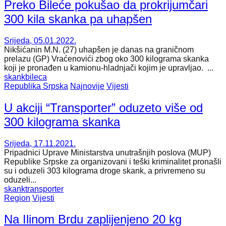
Preko Bileće pokušao da prokrijumčari
300 kila skanka pa uhapšen
Srijeda, 05.01.2022.
Nikšićanin M.N. (27) uhapšen je danas na graničnom
prelazu (GP) Vraćenovići zbog oko 300 kilograma skanka
koji je pronađen u kamionu-hladnjači kojim je upravljao. ...
skank
bileca
Republika Srpska
Najnovije
Vijesti
U akciji “Transporter” oduzeto više od
300 kilograma skanka
Srijeda, 17.11.2021.
Pripadnici Uprave Ministarstva unutrašnjih poslova (MUP)
Republike Srpske za organizovani i teški kriminalitet pronašli
su i oduzeli 303 kilograma droge skank, a privremeno su
oduzeli...
skank
transporter
Region
Vijesti
Na Ilinom Brdu zaplijenjeno 20 kg