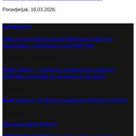
Ponedjeljak, 16.03.2026.
Izdvajamo
Odron na dionici Kosić-Šišković usporio
saobraćaj, oštećeno vozilo(FOTO)
Ponedjeljak, 27.07.2026.
Maja Čečur – najbolji nastavnik regiona:
Podrška učenika je najveće priznanje
Ponedjeljak, 27.07.2026.
Nevrijeme u Trebinju praćeno obilnom kišom
Ponedjeljak, 27.07.2026.
Sponzorisani članci