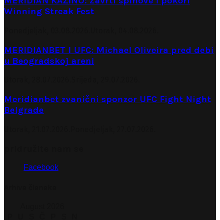
MERIDIAN KAZINO: Zavrti spinove i pokori
Winning Streak Fest
Ponedjeljak, 03.08.2026.
Utorak, 04.08.2026.
MERIDIANBET I UFC: Michael Oliveira pred debi
u Beogradskoj areni
Utorak, 28.07.2026.
Srijeda, 29.07.2026.
Meridianbet zvanični sponzor UFC Fight Night
Belgrade
Utorak, 21.07.2026.
Ponedjeljak, 27.07.2026.
pridružite nam se
Facebook
Arhiva članaka
August 2026
P
U
S
Č
P
S
N