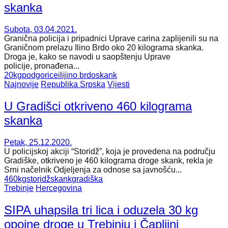
skanka
Subota, 03.04.2021.
Granična policija i pripadnici Uprave carina zaplijenili su na
Graničnom prelazu Ilino Brdo oko 20 kilograma skanka.
Droga je, kako se navodi u saopštenju Uprave
policije, pronađena...
20kg
podgorice
ilijino brdo
skank
Najnovije
Republika Srpska
Vijesti
U Gradišci otkriveno 460 kilograma
skanka
Petak, 25.12.2020.
U policijskoj akciji “Storidž”, koja je provedena na području
Gradiške, otkriveno je 460 kilograma droge skank, rekla je
Srni načelnik Odjeljenja za odnose sa javnošću...
460kg
storidž
skank
gradiška
Trebinje
Hercegovina
SIPA uhapsila tri lica i oduzela 30 kg
opojne droge u Trebinju i Čapljini