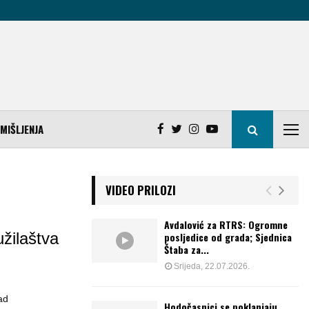
MIŠLJENJA
VIDEO PRILOZI
Avdalović za RTRS: Ogromne
užilaštva
posljedice od grada; Sjednica
Štaba za...
Srijeda, 22.07.2026.
ad
Hodočasnici se poklanjaju