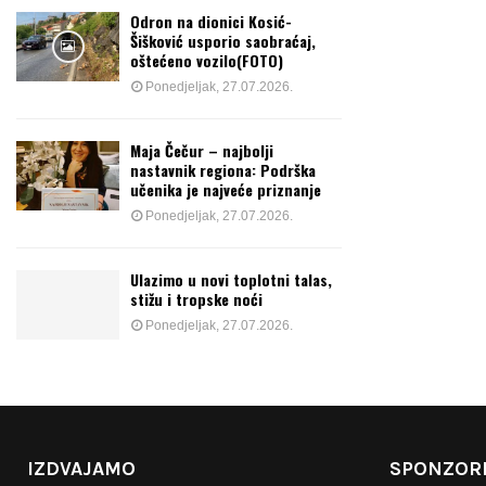
Odron na dionici Kosić-
Šišković usporio saobraćaj,
oštećeno vozilo(FOTO)
Ponedjeljak, 27.07.2026.
Maja Čečur – najbolji
nastavnik regiona: Podrška
učenika je najveće priznanje
Ponedjeljak, 27.07.2026.
Ulazimo u novi toplotni talas,
stižu i tropske noći
Ponedjeljak, 27.07.2026.
IZDVAJAMO
SPONZORI