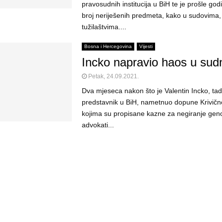
pravosudnih institucija u BiH te je prošle go
broj neriješenih predmeta, kako u sudovima, 
tužilaštvima....
Bosna i Hercegovina
Vijesti
Incko napravio haos u su
Petak, 24.09.2021.
Dva mjeseca nakon što je Valentin Incko, tada
predstavnik u BiH, nametnuo dopune Krivič
kojima su propisane kazne za negiranje gen
advokati...