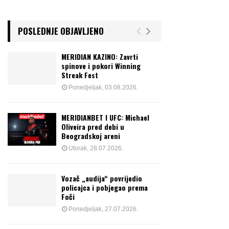
POSLEDNJE OBJAVLJENO
MERIDIAN KAZINO: Zavrti
spinove i pokori Winning
Streak Fest
Ponedjeljak, 03.08.2026.
MERIDIANBET I UFC: Michael
Oliveira pred debi u
Beogradskoj areni
Utorak, 28.07.2026.
Vozač „audija“ povrijedio
policajca i pobjegao prema
Foči
Ponedjeljak, 27.07.2026.