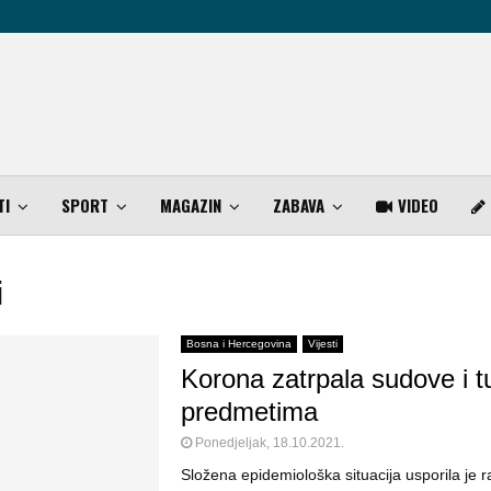
TI
SPORT
MAGAZIN
ZABAVA
VIDEO
i
Bosna i Hercegovina
Vijesti
Korona zatrpala sudove i t
predmetima
Ponedjeljak, 18.10.2021.
Složena epidemiološka situacija usporila je r