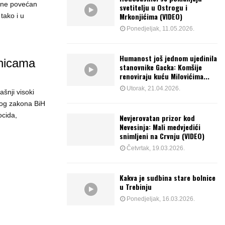
dine povećan
svetitelju u Ostrogu i
Mrkonjićima (VIDEO)
tako i u
Ponedjeljak, 11.05.2026.
Humanost još jednom ujedinila
dnicama
stanovnike Gacka: Komšije
renoviraju kuću Milovićima...
Utorak, 21.04.2026.
šnji visoki
nog zakona BiH
ocida,
Nevjerovatan prizor kod
Nevesinja: Mali medvjedići
snimljeni na Crvnju (VIDEO)
Četvrtak, 19.03.2026.
Kakva je sudbina stare bolnice
u Trebinju
Ponedjeljak, 16.03.2026.