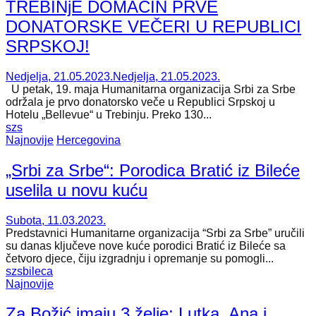
TREBINjE DOMAĆIN PRVE
DONATORSKE VEČERI U REPUBLICI
SRPSKOJ!
Nedjelja, 21.05.2023.
Nedjelja, 21.05.2023.
U petak, 19. maja Humanitarna organizacija Srbi za Srbe
održala je prvo donatorsko veče u Republici Srpskoj u
Hotelu „Bellevue“ u Trebinju. Preko 130...
szs
Najnovije
Hercegovina
„Srbi za Srbe“: Porodica Bratić iz Bileće
uselila u novu kuću
Subota, 11.03.2023.
Predstavnici Humanitarne organizacija “Srbi za Srbe” uručili
su danas ključeve nove kuće porodici Bratić iz Bileće sa
četvoro djece, čiju izgradnju i opremanje su pomogli...
szs
bileca
Najnovije
Za Božić imaju 3 želje: Lutka, Ana i