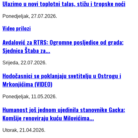
Ulazimo u novi toplotni talas, stižu i tropske noći
Ponedjeljak, 27.07.2026.
Video prilozi
Avdalović za RTRS: Ogromne posljedice od grada;
Sjednica Štaba za...
Srijeda, 22.07.2026.
Hodočasnici se poklanjaju svetitelju u Ostrogu i
Mrkonjićima (VIDEO)
Ponedjeljak, 11.05.2026.
Humanost još jednom ujedinila stanovnike Gacka:
Komšije renoviraju kuću Milovićima...
Utorak, 21.04.2026.