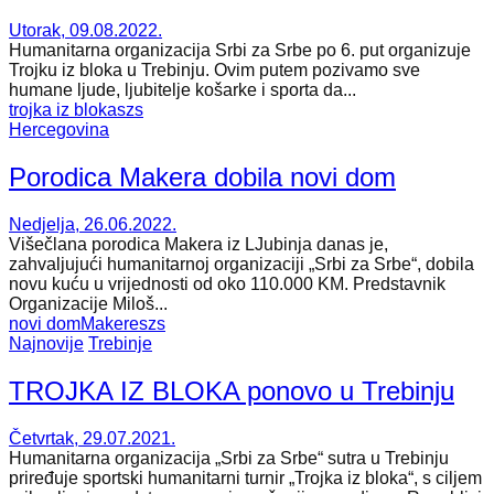
Utorak, 09.08.2022.
Humanitarna organizacija Srbi za Srbe po 6. put organizuje
Trojku iz bloka u Trebinju. Ovim putem pozivamo sve
humane ljude, ljubitelje košarke i sporta da...
trojka iz bloka
szs
Hercegovina
Porodica Makera dobila novi dom
Nedjelja, 26.06.2022.
Višečlana porodica Makera iz LJubinja danas je,
zahvaljujući humanitarnoj organizaciji „Srbi za Srbe“, dobila
novu kuću u vrijednosti od oko 110.000 KM. Predstavnik
Organizacije Miloš...
novi dom
Makere
szs
Najnovije
Trebinje
TROJKA IZ BLOKA ponovo u Trebinju
Četvrtak, 29.07.2021.
Humanitarna organizacija „Srbi za Srbe“ sutra u Trebinju
priređuje sportski humanitarni turnir „Trojka iz bloka“, s ciljem