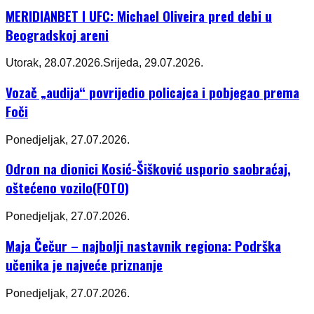
MERIDIANBET I UFC: Michael Oliveira pred debi u
Beogradskoj areni
Utorak, 28.07.2026.
Srijeda, 29.07.2026.
Vozač „audija“ povrijedio policajca i pobjegao prema
Foči
Ponedjeljak, 27.07.2026.
Odron na dionici Kosić-Šišković usporio saobraćaj,
oštećeno vozilo(FOTO)
Ponedjeljak, 27.07.2026.
Maja Čečur – najbolji nastavnik regiona: Podrška
učenika je najveće priznanje
Ponedjeljak, 27.07.2026.