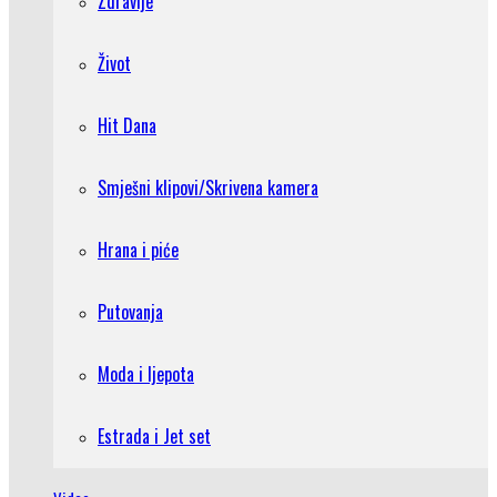
Zdravlje
Život
Hit Dana
Smješni klipovi/Skrivena kamera
Hrana i piće
Putovanja
Moda i ljepota
Estrada i Jet set