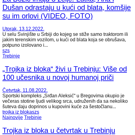
Dušan odrastaju u kući od blata, komšije
su im orlovi (VIDEO, FOTO)
Utorak, 13.12.2022.
U selu Svinjište u Srbiji do kojeg se stiže samo traktorom ili
jakim terenskim vozilom, u kući od blata koja se obrušava,
potpuno izolovano i...
szs
Trebinje
„Trojka iz bloka“ živi u Trebinju: Više od
100 učesnika u novoj humanoj priči
Četvrtak, 11.08.2022.
Sportski kompleks „Srđan Aleksić“ u Bregovima okupio je
večeras stotine ljudi velikog srca, udruženih da sa nekoliko
šuteva daju doprinos u kupovini kuće za šestočlanu...
trojka iz bloka
szs
Najnovije
Trebinje
Trojka iz bloka u četvrtak u Trebinju