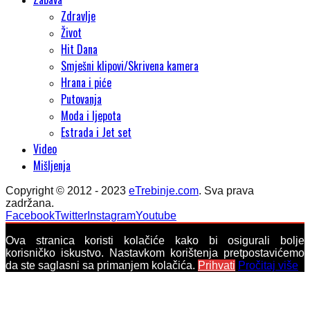
Zdravlje
Život
Hit Dana
Smješni klipovi/Skrivena kamera
Hrana i piće
Putovanja
Moda i ljepota
Estrada i Jet set
Video
Mišljenja
Copyright © 2012 - 2023
eTrebinje.com
. Sva prava
zadržana.
Facebook
Twitter
Instagram
Youtube
Ova stranica koristi kolačiće kako bi osigurali bolje
korisničko iskustvo. Nastavkom korištenja pretpostavićemo
da ste saglasni sa primanjem kolačića.
Prihvati
Pročitaj više