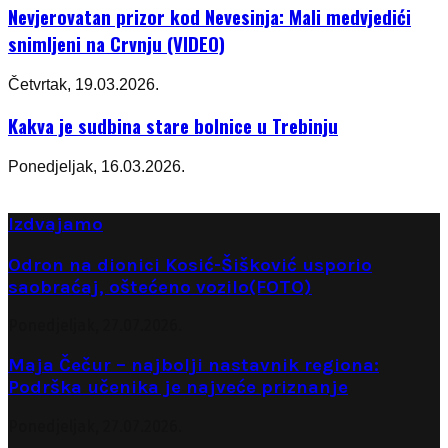
Nevjerovatan prizor kod Nevesinja: Mali medvjedići
snimljeni na Crvnju (VIDEO)
Četvrtak, 19.03.2026.
Kakva je sudbina stare bolnice u Trebinju
Ponedjeljak, 16.03.2026.
Izdvajamo
Odron na dionici Kosić-Šišković usporio
saobraćaj, oštećeno vozilo(FOTO)
Ponedjeljak, 27.07.2026.
Maja Čečur – najbolji nastavnik regiona:
Podrška učenika je najveće priznanje
Ponedjeljak, 27.07.2026.