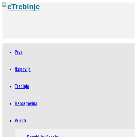
Prva
Najnovije
Trebinje
Hercegovina
Vijesti