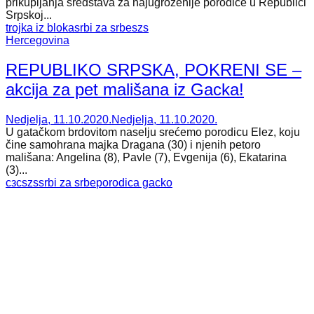
prikupljanja sredstava za najugroženije porodice u Republici
Srpskoj...
trojka iz bloka
srbi za srbe
szs
Hercegovina
REPUBLIKO SRPSKA, POKRENI SE –
akcija za pet mališana iz Gacka!
Nedjelja, 11.10.2020.
Nedjelja, 11.10.2020.
U gatačkom brdovitom naselju srećemo porodicu Elez, koju
čine samohrana majka Dragana (30) i njenih petoro
mališana: Angelina (8), Pavle (7), Evgenija (6), Ekatarina
(3)...
сзс
szs
srbi za srbe
porodica gacko