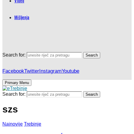
Video
Mišljenja
Search for:
Search
Facebook
Twitter
Instagram
Youtube
Primary Menu
Search for:
Search
szs
Najnovije
Trebinje