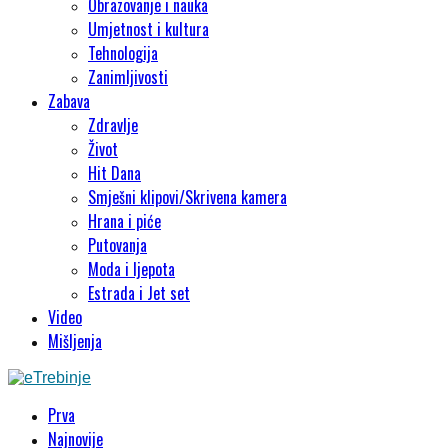
Obrazovanje i nauka
Umjetnost i kultura
Tehnologija
Zanimljivosti
Zabava
Zdravlje
Život
Hit Dana
Smješni klipovi/Skrivena kamera
Hrana i piće
Putovanja
Moda i ljepota
Estrada i Jet set
Video
Mišljenja
Prva
Najnovije