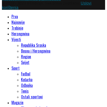
© 2012 - 2023 eTrebinje. Sva prava zadržana.
Uslovi
korištenja
Prva
Najnovije
Trebinje
Hercegovina
Vijesti
Republika Srpska
Bosna i Hercegovina
Region
Svijet
Sport
Fudbal
Košarka
Odbojka
Tenis
Ostali sportovi
Magazin