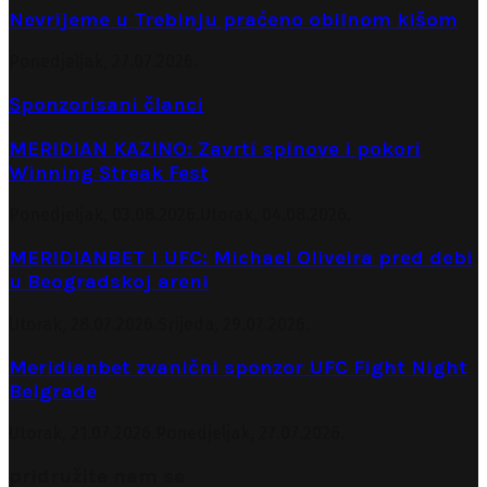
Nevrijeme u Trebinju praćeno obilnom kišom
Ponedjeljak, 27.07.2026.
Sponzorisani članci
MERIDIAN KAZINO: Zavrti spinove i pokori
Winning Streak Fest
Ponedjeljak, 03.08.2026.
Utorak, 04.08.2026.
MERIDIANBET I UFC: Michael Oliveira pred debi
u Beogradskoj areni
Utorak, 28.07.2026.
Srijeda, 29.07.2026.
Meridianbet zvanični sponzor UFC Fight Night
Belgrade
Utorak, 21.07.2026.
Ponedjeljak, 27.07.2026.
pridružite nam se