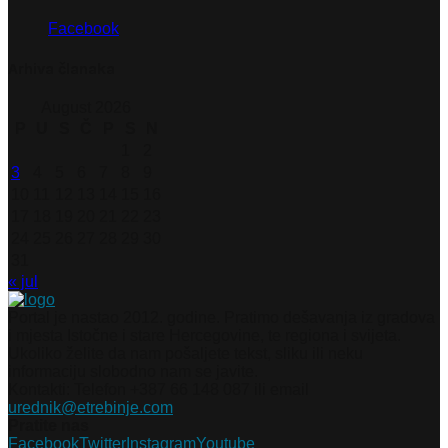
Facebook
Arhiva članaka
August 2026
P
U
S
Č
P
S
N
1
2
3
4
5
6
7
8
9
10
11
12
13
14
15
16
17
18
19
20
21
22
23
24
25
26
27
28
29
30
31
« jul
Portal je nastao 2012. godine. Pratimo dešavanja iz gradova
i mjesta Istočne i stare Hercegovine, te regiona i svijeta.
Ukoliko želite da nam pošaljete tekst, sliku ili neku
informaciju slobodno nam se javite.
Kontakti: Telefon +387 66 148 087 ili email
urednik@etrebinje.com
Pratite nas
Facebook
Twitter
Instagram
Youtube