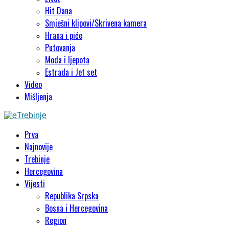
Hit Dana
Smješni klipovi/Skrivena kamera
Hrana i piće
Putovanja
Moda i ljepota
Estrada i Jet set
Video
Mišljenja
Prva
Najnovije
Trebinje
Hercegovina
Vijesti
Republika Srpska
Bosna i Hercegovina
Region