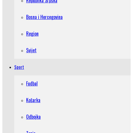
Republika Srpska
Bosna i Hercegovina
Region
Svijet
Sport
Fudbal
Košarka
Odbojka