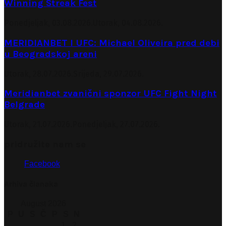
Winning Streak Fest
Ponedjeljak, 03.08.2026.
Utorak, 04.08.2026.
MERIDIANBET I UFC: Michael Oliveira pred debi
u Beogradskoj areni
Utorak, 28.07.2026.
Srijeda, 29.07.2026.
Meridianbet zvanični sponzor UFC Fight Night
Belgrade
Utorak, 21.07.2026.
Ponedjeljak, 27.07.2026.
pridružite nam se
Facebook
Arhiva članaka
August 2026
P
U
S
Č
P
S
N
1
2