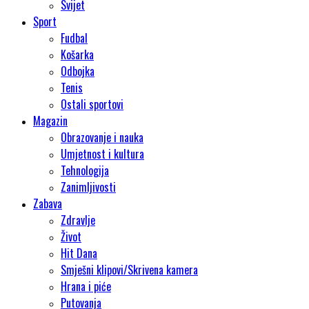
Svijet
Sport
Fudbal
Košarka
Odbojka
Tenis
Ostali sportovi
Magazin
Obrazovanje i nauka
Umjetnost i kultura
Tehnologija
Zanimljivosti
Zabava
Zdravlje
Život
Hit Dana
Smješni klipovi/Skrivena kamera
Hrana i piće
Putovanja