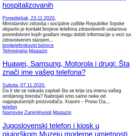
hospitalizovanih
Ponedjeljak, 23.11.2020.
Ministarstvo zdravlja i socijalne zaštite Republike Srpske
objavilo je kontakt brojeve telefona zdravstvenih ustanova
posredstvom kojih građani mogu dobiti informacije u vezi sa
zdravstvenim stanjem...
broj
telefon
kovid bolnice
Tehnologija
Magazin
Huawei, Samsung, Motorola i drugi: Šta
znači ime vašeg telefona?
Subota, 07.11.2020.
Da li ste se nekada zapitali šta se krije iza imena vašeg
omiljenog brenda? Nabrojali smo samo neke od
najpopularnijih proizvođača. Xiaomi – Proso Da,...
telefon
Najnovije
Zanimljivosti
Magazin
Jugoslovenski telefon i kiosk u
njujorškom Muzeju moderne umjetnosti