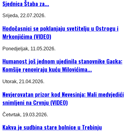
Sjednica Štaba za...
Srijeda, 22.07.2026.
Hodočasnici se poklanjaju svetitelju u Ostrogu i
Mrkonjićima (VIDEO)
Ponedjeljak, 11.05.2026.
Humanost još jednom ujedinila stanovnike Gacka:
Komšije renoviraju kuću Milovićima...
Utorak, 21.04.2026.
Nevjerovatan prizor kod Nevesinja: Mali medvjedići
snimljeni na Crvnju (VIDEO)
Četvrtak, 19.03.2026.
Kakva je sudbina stare bolnice u Trebinju