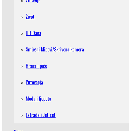
Zdravlje
Život
Hit Dana
Smješni klipovi/Skrivena kamera
Hrana i piće
Putovanja
Moda i ljepota
Estrada i Jet set