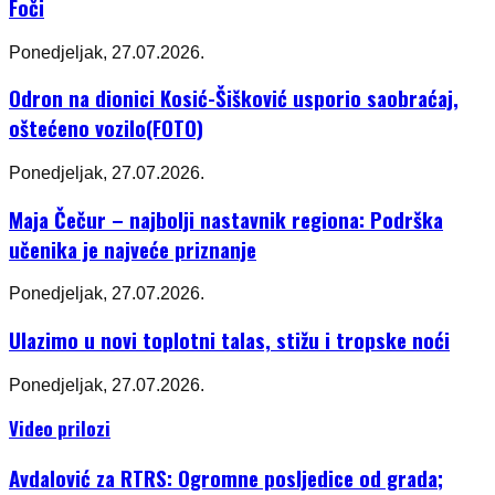
Foči
Ponedjeljak, 27.07.2026.
Odron na dionici Kosić-Šišković usporio saobraćaj,
oštećeno vozilo(FOTO)
Ponedjeljak, 27.07.2026.
Maja Čečur – najbolji nastavnik regiona: Podrška
učenika je najveće priznanje
Ponedjeljak, 27.07.2026.
Ulazimo u novi toplotni talas, stižu i tropske noći
Ponedjeljak, 27.07.2026.
Video prilozi
Avdalović za RTRS: Ogromne posljedice od grada;