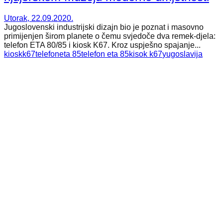
Utorak, 22.09.2020.
Jugoslovenski industrijski dizajn bio je poznat i masovno
primijenjen širom planete o čemu svjedoče dva remek-djela:
telefon ETA 80/85 i kiosk K67. Kroz uspješno spajanje...
kiosk
k67
telefon
eta 85
telefon eta 85
kisok k67
yugoslavija