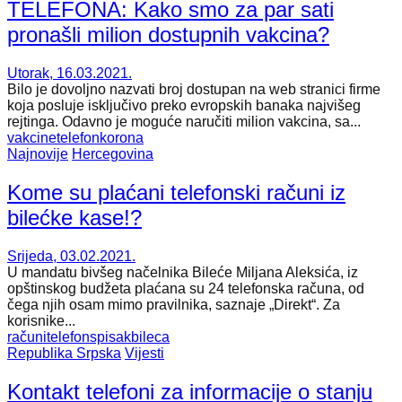
TELEFONA: Kako smo za par sati
pronašli milion dostupnih vakcina?
Utorak, 16.03.2021.
Bilo je dovoljno nazvati broj dostupan na web stranici firme
koja posluje isključivo preko evropskih banaka najvišeg
rejtinga. Odavno je moguće naručiti milion vakcina, sa...
vakcine
telefon
korona
Najnovije
Hercegovina
Kome su plaćani telefonski računi iz
bilećke kase!?
Srijeda, 03.02.2021.
U mandatu bivšeg načelnika Bileće Miljana Aleksića, iz
opštinskog budžeta plaćana su 24 telefonska računa, od
čega njih osam mimo pravilnika, saznaje „Direkt“. Za
korisnike...
računi
telefon
spisak
bileca
Republika Srpska
Vijesti
Kontakt telefoni za informacije o stanju