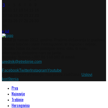
3
4
5
6
7
8
9
10
11
12
13
14
15
16
17
18
19
20
21
22
23
24
25
26
27
28
29
30
31
« jul
Portal je nastao 2012. godine. Pratimo dešavanja iz gradova
i mjesta Istočne i stare Hercegovine, te regiona i svijeta.
Ukoliko želite da nam pošaljete tekst, sliku ili neku
informaciju slobodno nam se javite.
Kontakti: Telefon +387 66 148 087 ili email
urednik@etrebinje.com
Pratite nas
Facebook
Twitter
Instagram
Youtube
© 2012 - 2023 eTrebinje. Sva prava zadržana.
Uslovi
korištenja
Prva
Najnovije
Trebinje
Hercegovina