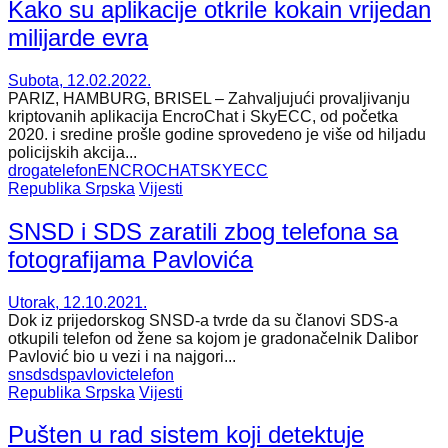
Kako su aplikacije otkrile kokain vrijedan
milijarde evra
Subota, 12.02.2022.
PARIZ, HAMBURG, BRISEL – Zahvaljujući provaljivanju
kriptovanih aplikacija EncroChat i SkyECC, od početka
2020. i sredine prošle godine sprovedeno je više od hiljadu
policijskih akcija...
droga
telefon
ENCROCHAT
SKYECC
Republika Srpska
Vijesti
SNSD i SDS zaratili zbog telefona sa
fotografijama Pavlovića
Utorak, 12.10.2021.
Dok iz prijedorskog SNSD-a tvrde da su članovi SDS-a
otkupili telefon od žene sa kojom je gradonačelnik Dalibor
Pavlović bio u vezi i na najgori...
snsd
sds
pavlovic
telefon
Republika Srpska
Vijesti
Pušten u rad sistem koji detektuje