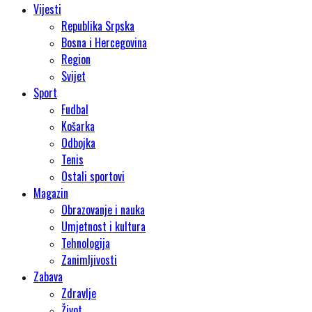
Vijesti
Republika Srpska
Bosna i Hercegovina
Region
Svijet
Sport
Fudbal
Košarka
Odbojka
Tenis
Ostali sportovi
Magazin
Obrazovanje i nauka
Umjetnost i kultura
Tehnologija
Zanimljivosti
Zabava
Zdravlje
Život