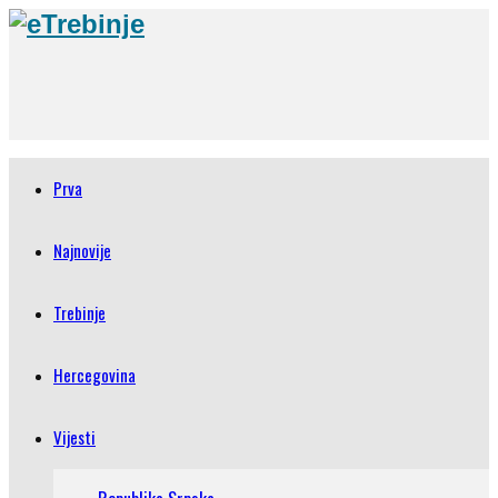
Prva
Najnovije
Trebinje
Hercegovina
Vijesti