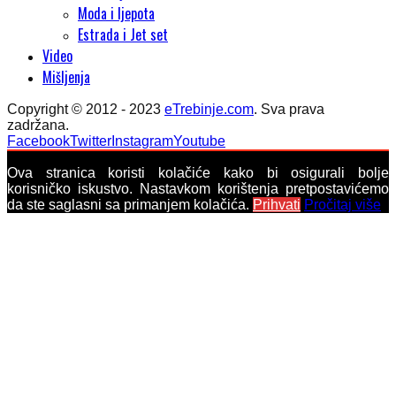
Moda i ljepota
Estrada i Jet set
Video
Mišljenja
Copyright © 2012 - 2023
eTrebinje.com
. Sva prava
zadržana.
Facebook
Twitter
Instagram
Youtube
Ova stranica koristi kolačiće kako bi osigurali bolje
korisničko iskustvo. Nastavkom korištenja pretpostavićemo
da ste saglasni sa primanjem kolačića.
Prihvati
Pročitaj više