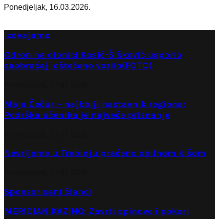
Ponedjeljak, 16.03.2026.
Izdvajamo
Odron na dionici Kosić-Šišković usporio
saobraćaj, oštećeno vozilo(FOTO)
Ponedjeljak, 27.07.2026.
Maja Čečur – najbolji nastavnik regiona:
Podrška učenika je najveće priznanje
Ponedjeljak, 27.07.2026.
Nevrijeme u Trebinju praćeno obilnom kišom
Ponedjeljak, 27.07.2026.
Sponzorisani članci
MERIDIAN KAZINO: Zavrti spinove i pokori