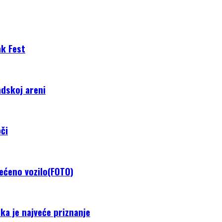
ak Fest
adskoj areni
či
tećeno vozilo(FOTO)
ka je najveće priznanje