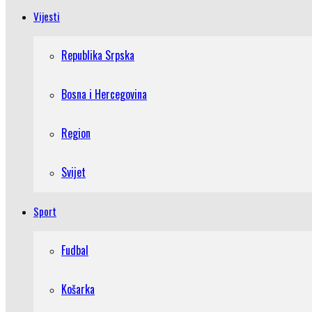
Vijesti
Republika Srpska
Bosna i Hercegovina
Region
Svijet
Sport
Fudbal
Košarka