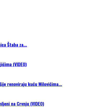
ca Štaba za...
jićima (VIDEO)
je renoviraju kuću Milovićima...
mljeni na Crvnju (VIDEO)