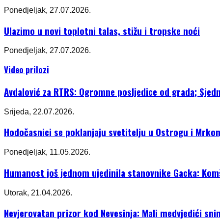
Ponedjeljak, 27.07.2026.
Ulazimo u novi toplotni talas, stižu i tropske noći
Ponedjeljak, 27.07.2026.
Video prilozi
Avdalović za RTRS: Ogromne posljedice od grada; Sjedni
Srijeda, 22.07.2026.
Hodočasnici se poklanjaju svetitelju u Ostrogu i Mrkon
Ponedjeljak, 11.05.2026.
Humanost još jednom ujedinila stanovnike Gacka: Komši
Utorak, 21.04.2026.
Nevjerovatan prizor kod Nevesinja: Mali medvjedići sni