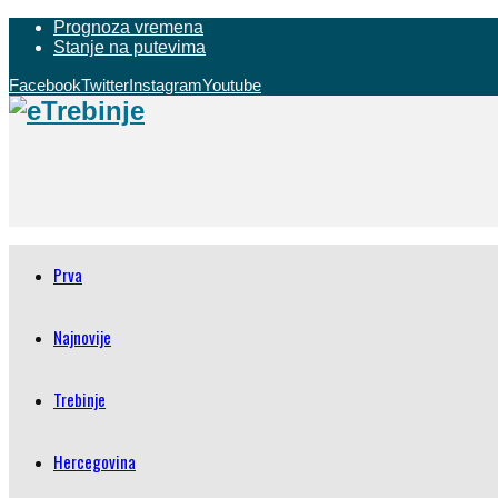
Prognoza vremena
Stanje na putevima
Facebook
Twitter
Instagram
Youtube
Prva
Najnovije
Trebinje
Hercegovina