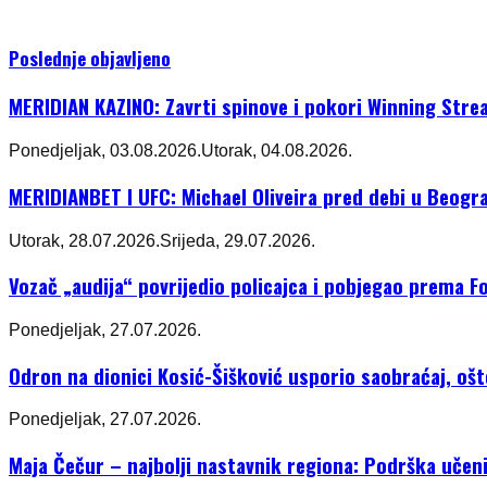
Poslednje objavljeno
MERIDIAN KAZINO: Zavrti spinove i pokori Winning Stre
Ponedjeljak, 03.08.2026.
Utorak, 04.08.2026.
MERIDIANBET I UFC: Michael Oliveira pred debi u Beogr
Utorak, 28.07.2026.
Srijeda, 29.07.2026.
Vozač „audija“ povrijedio policajca i pobjegao prema Fo
Ponedjeljak, 27.07.2026.
Odron na dionici Kosić-Šišković usporio saobraćaj, oš
Ponedjeljak, 27.07.2026.
Maja Čečur – najbolji nastavnik regiona: Podrška učeni