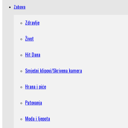
Zabava
Zdravlje
Život
Hit Dana
Smješni klipovi/Skrivena kamera
Hrana i piće
Putovanja
Moda i ljepota