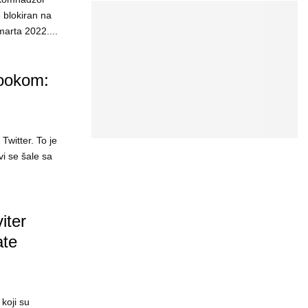
 blokiran na
 marta 2022....
bookom:
Twitter. To je
vi se šale sa
ter
ate
koji su