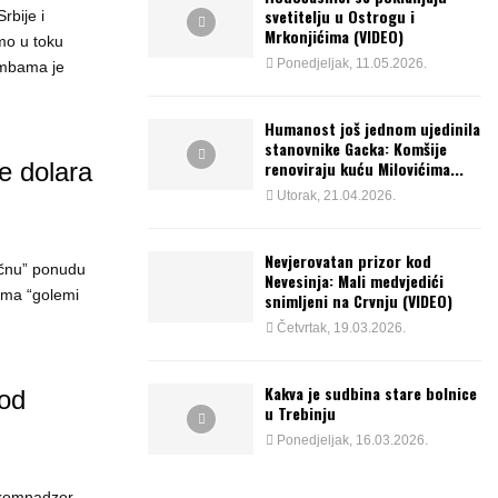
svetitelju u Ostrogu i
rbije i
Mrkonjićima (VIDEO)
mo u toku
Ponedjeljak, 11.05.2026.
ombama je
Humanost još jednom ujedinila
stanovnike Gacka: Komšije
e dolara
renoviraju kuću Milovićima...
Utorak, 21.04.2026.
Nevjerovatan prizor kod
ačnu” ponudu
Nevesinja: Mali medvjedići
 ima “golemi
snimljeni na Crvnju (VIDEO)
Četvrtak, 19.03.2026.
Kakva je sudbina stare bolnice
 od
u Trebinju
Ponedjeljak, 16.03.2026.
skomnadzor