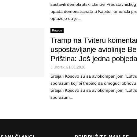
sastavili demokratski članovi Predstavničk
upada demonstranata u Kapitol, američki pr
optužuje da je...
Region
Tramp na Tviteru komenta
uspostavljanje aviolinije B
Priština: Još jedna pobjeda
Utorak, 21.01.2020.
Srbija i Kosovo su sa aviokompanijom “Luftha
sporazum koji bi trebalo da omogući obnovu a
Srbija i Kosovo su sa aviokompanijom “Luftha
sporazum...