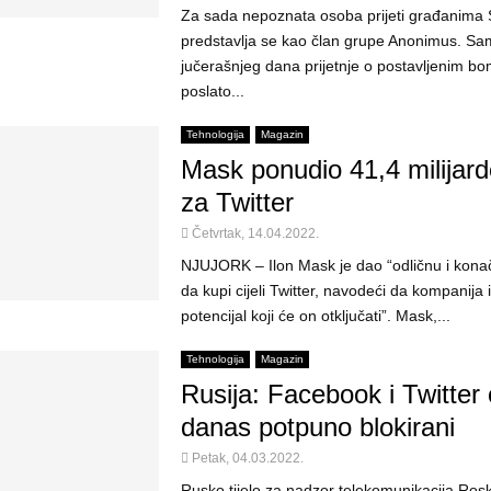
Za sada nepoznata osoba prijeti građanima S
predstavlja se kao član grupe Anonimus. Sa
jučerašnjeg dana prijetnje o postavljenim b
poslato...
Tehnologija
Magazin
Mask ponudio 41,4 milijard
za Twitter
Četvrtak, 14.04.2022.
NJUJORK – Ilon Mask je dao “odličnu i kon
da kupi cijeli Twitter, navodeći da kompanija
potencijal koji će on otključati”. Mask,...
Tehnologija
Magazin
Rusija: Facebook i Twitter
danas potpuno blokirani
Petak, 04.03.2022.
Rusko tijelo za nadzor telekomunikacija Ro