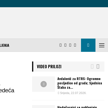
LJENJA
VIDEO PRILOZI
Avdalović za RTRS: Ogromne
a
posljedice od grada; Sjednica
Štaba za...
jedeća
Srijeda, 22.07.2026.
Hodočasnici se poklanjaju