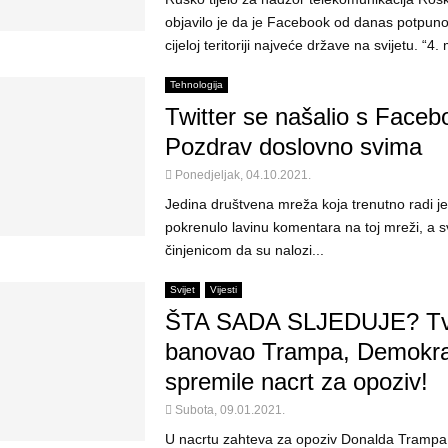
objavilo je da je Facebook od danas potpuno
cijeloj teritoriji najveće države na svijetu. “4.
Tehnologija
Twitter se našalio s Face
Pozdrav doslovno svima
Ponedjeljak, 04.10.2021.
Jedina društvena mreža koja trenutno radi je 
pokrenulo lavinu komentara na toj mreži, a s
činjenicom da su nalozi...
Svijet
Vijesti
ŠTA SADA SLJEDUJE? Tvi
banovao Trampa, Demokr
spremile nacrt za opoziv!
Subota, 09.01.2021.
U nacrtu zahteva za opoziv Donalda Trampa 