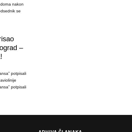
og doma nakon
edsednik se
risao
eograd –
!
nsa” potpisali
violinije
nsa” potpisali