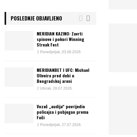
POSLEDNJE OBJAVLJENO
MERIDIAN KAZINO: Zavrti
spinove i pokori Winning
Streak Fest
Ponedjeljak, 03.08.2026.
MERIDIANBET I UFC: Michael
Oliveira pred debi u
Beogradskoj areni
Utorak, 28.07.2026.
Vozač „audija“ povrijedio
policajca i pobjegao prema
Foči
Ponedjeljak, 27.07.2026.