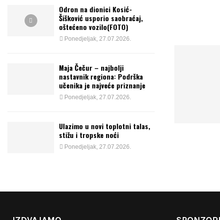
Odron na dionici Kosić-
Šišković usporio saobraćaj,
oštećeno vozilo(FOTO)
Ponedjeljak, 27.07.2026.
Maja Čečur – najbolji
nastavnik regiona: Podrška
učenika je najveće priznanje
Ponedjeljak, 27.07.2026.
Ulazimo u novi toplotni talas,
stižu i tropske noći
Ponedjeljak, 27.07.2026.