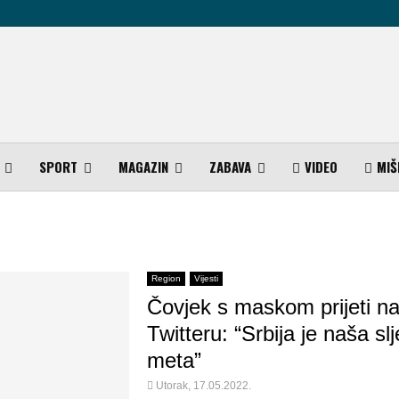
SPORT
MAGAZIN
ZABAVA
VIDEO
MIŠ
Region
Vijesti
Čovjek s maskom prijeti n
Twitteru: “Srbija je naša sl
meta”
Utorak, 17.05.2022.