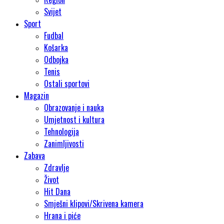
Svijet
Sport
Fudbal
Košarka
Odbojka
Tenis
Ostali sportovi
Magazin
Obrazovanje i nauka
Umjetnost i kultura
Tehnologija
Zanimljivosti
Zabava
Zdravlje
Život
Hit Dana
Smješni klipovi/Skrivena kamera
Hrana i piće