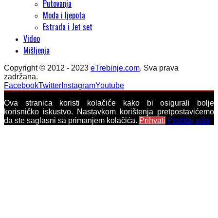
Putovanja
Moda i ljepota
Estrada i Jet set
Video
Mišljenja
Copyright © 2012 - 2023
eTrebinje.com
. Sva prava
zadržana.
Facebook
Twitter
Instagram
Youtube
Ova stranica koristi kolačiće kako bi osigurali bolje
korisničko iskustvo. Nastavkom korištenja pretpostavićemo
da ste saglasni sa primanjem kolačića.
Prihvati
Pročitaj više