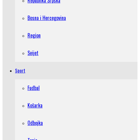
Republika Srpska
Bosna i Hercegovina
Region
Svijet
Sport
Fudbal
Košarka
Odbojka