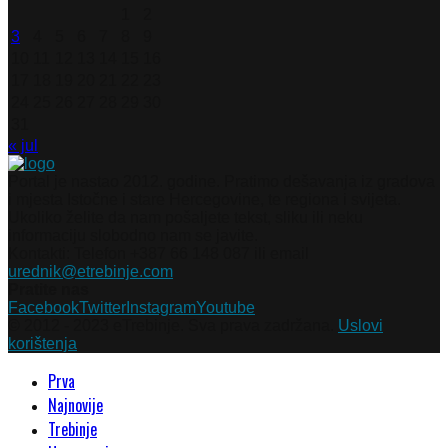
1
2
3
4
5
6
7
8
9
10
11
12
13
14
15
16
17
18
19
20
21
22
23
24
25
26
27
28
29
30
31
« jul
Portal je nastao 2012. godine. Pratimo dešavanja iz gradova
i mjesta Istočne i stare Hercegovine, te regiona i svijeta.
Ukoliko želite da nam pošaljete tekst, sliku ili neku
informaciju slobodno nam se javite.
Kontakti: Telefon +387 66 148 087 ili email
urednik@etrebinje.com
Pratite nas
Facebook
Twitter
Instagram
Youtube
© 2012 - 2023 eTrebinje. Sva prava zadržana.
Uslovi
korištenja
Prva
Najnovije
Trebinje