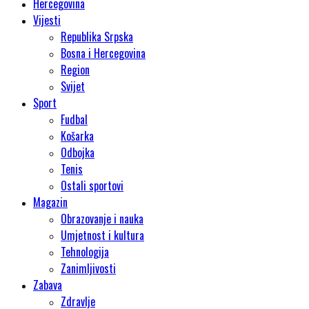
Hercegovina
Vijesti
Republika Srpska
Bosna i Hercegovina
Region
Svijet
Sport
Fudbal
Košarka
Odbojka
Tenis
Ostali sportovi
Magazin
Obrazovanje i nauka
Umjetnost i kultura
Tehnologija
Zanimljivosti
Zabava
Zdravlje