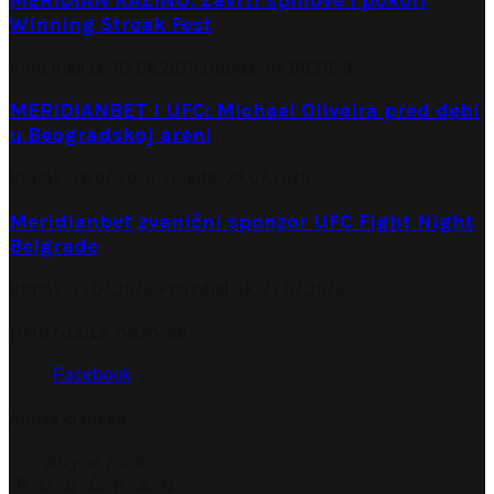
Winning Streak Fest
Ponedjeljak, 03.08.2026.
Utorak, 04.08.2026.
MERIDIANBET I UFC: Michael Oliveira pred debi
u Beogradskoj areni
Utorak, 28.07.2026.
Srijeda, 29.07.2026.
Meridianbet zvanični sponzor UFC Fight Night
Belgrade
Utorak, 21.07.2026.
Ponedjeljak, 27.07.2026.
pridružite nam se
Facebook
Arhiva članaka
August 2026
P
U
S
Č
P
S
N