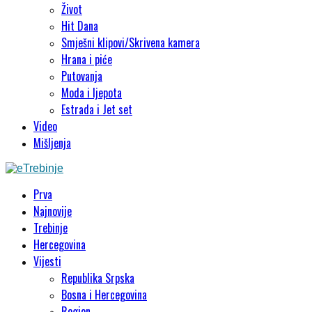
Život
Hit Dana
Smješni klipovi/Skrivena kamera
Hrana i piće
Putovanja
Moda i ljepota
Estrada i Jet set
Video
Mišljenja
Prva
Najnovije
Trebinje
Hercegovina
Vijesti
Republika Srpska
Bosna i Hercegovina
Region