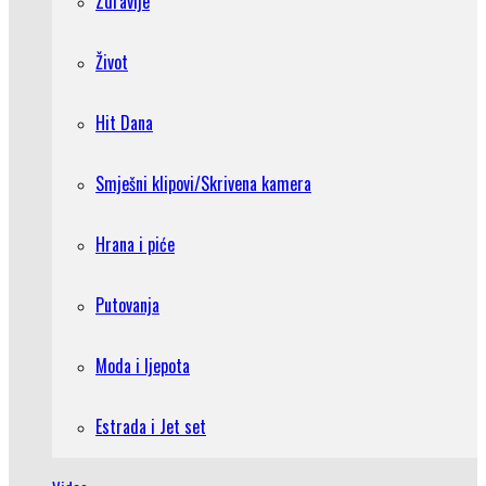
Zdravlje
Život
Hit Dana
Smješni klipovi/Skrivena kamera
Hrana i piće
Putovanja
Moda i ljepota
Estrada i Jet set