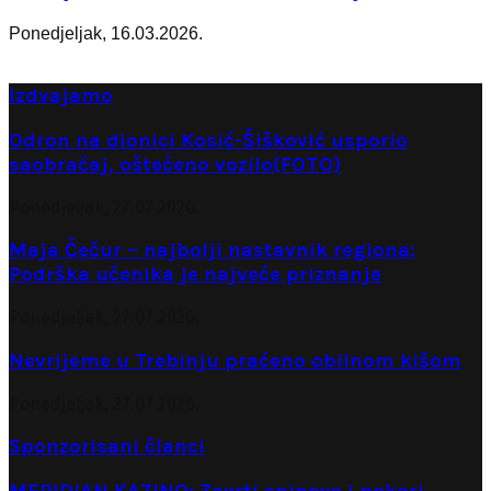
Ponedjeljak, 16.03.2026.
Izdvajamo
Odron na dionici Kosić-Šišković usporio
saobraćaj, oštećeno vozilo(FOTO)
Ponedjeljak, 27.07.2026.
Maja Čečur – najbolji nastavnik regiona:
Podrška učenika je najveće priznanje
Ponedjeljak, 27.07.2026.
Nevrijeme u Trebinju praćeno obilnom kišom
Ponedjeljak, 27.07.2026.
Sponzorisani članci
MERIDIAN KAZINO: Zavrti spinove i pokori