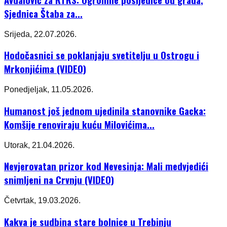
Sjednica Štaba za...
Srijeda, 22.07.2026.
Hodočasnici se poklanjaju svetitelju u Ostrogu i
Mrkonjićima (VIDEO)
Ponedjeljak, 11.05.2026.
Humanost još jednom ujedinila stanovnike Gacka:
Komšije renoviraju kuću Milovićima...
Utorak, 21.04.2026.
Nevjerovatan prizor kod Nevesinja: Mali medvjedići
snimljeni na Crvnju (VIDEO)
Četvrtak, 19.03.2026.
Kakva je sudbina stare bolnice u Trebinju