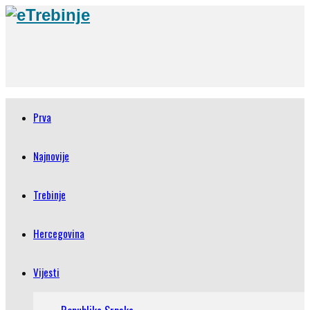
Prva
Najnovije
Trebinje
Hercegovina
Vijesti