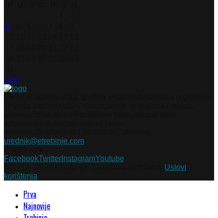
P
U
S
Č
P
S
N
1
2
3
4
5
6
7
8
9
10
11
12
13
14
15
16
17
18
19
20
21
22
23
24
25
26
27
28
29
30
31
« jul
Portal je nastao 2012. godine. Pratimo dešavanja iz gradova
i mjesta Istočne i stare Hercegovine, te regiona i svijeta.
Ukoliko želite da nam pošaljete tekst, sliku ili neku
informaciju slobodno nam se javite.
Kontakti: Telefon +387 66 148 087 ili email
urednik@etrebinje.com
Pratite nas
Facebook
Twitter
Instagram
Youtube
© 2012 - 2023 eTrebinje. Sva prava zadržana.
Uslovi
korištenja
Prva
Najnovije
Trebinje