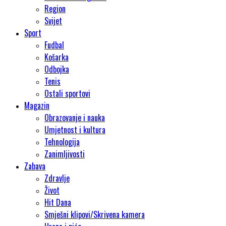
Region
Svijet
Sport
Fudbal
Košarka
Odbojka
Tenis
Ostali sportovi
Magazin
Obrazovanje i nauka
Umjetnost i kultura
Tehnologija
Zanimljivosti
Zabava
Zdravlje
Život
Hit Dana
Smješni klipovi/Skrivena kamera