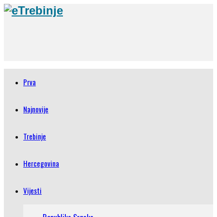
Prva
Najnovije
Trebinje
Hercegovina
Vijesti