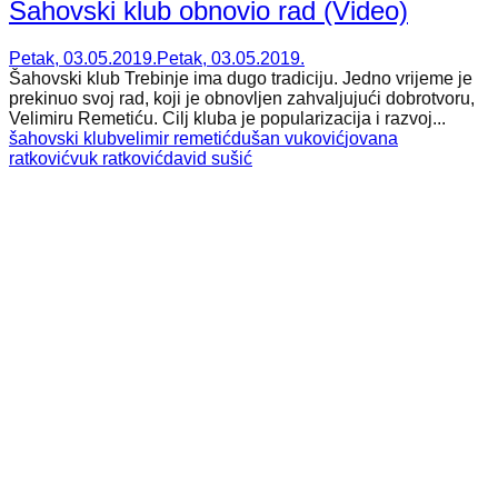
Šahovski klub obnovio rad (Video)
Petak, 03.05.2019.
Petak, 03.05.2019.
Šahovski klub Trebinje ima dugo tradiciju. Jedno vrijeme je
prekinuo svoj rad, koji je obnovljen zahvaljujući dobrotvoru,
Velimiru Remetiću. Cilj kluba je popularizacija i razvoj...
šahovski klub
velimir remetić
dušan vuković
jovana
ratković
vuk ratković
david sušić