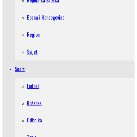
Republika Srpska
Bosna i Hercegovina
Region
Svijet
Sport
Fudbal
Košarka
Odbojka