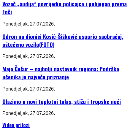
Vozač „audija“ povrijedio policajca i pobjegao prema
Foči
Ponedjeljak, 27.07.2026.
Odron na dionici Kosić-Šišković usporio saobraćaj,
oštećeno vozilo(FOTO)
Ponedjeljak, 27.07.2026.
Maja Čečur – najbolji nastavnik regiona: Podrška
učenika je najveće priznanje
Ponedjeljak, 27.07.2026.
Ulazimo u novi toplotni talas, stižu i tropske noći
Ponedjeljak, 27.07.2026.
Video prilozi