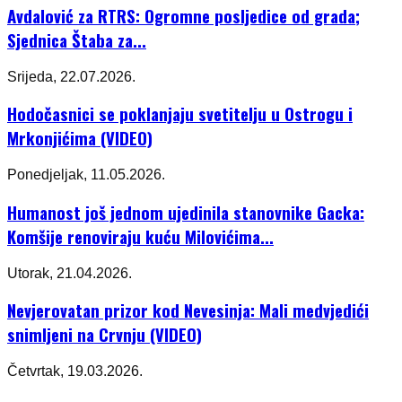
Avdalović za RTRS: Ogromne posljedice od grada;
Sjednica Štaba za...
Srijeda, 22.07.2026.
Hodočasnici se poklanjaju svetitelju u Ostrogu i
Mrkonjićima (VIDEO)
Ponedjeljak, 11.05.2026.
Humanost još jednom ujedinila stanovnike Gacka:
Komšije renoviraju kuću Milovićima...
Utorak, 21.04.2026.
Nevjerovatan prizor kod Nevesinja: Mali medvjedići
snimljeni na Crvnju (VIDEO)
Četvrtak, 19.03.2026.