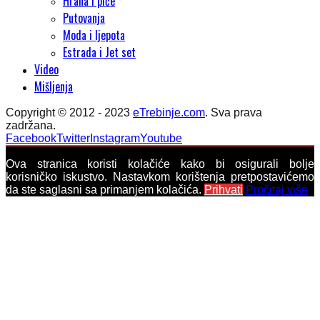
Hrana i piće
Putovanja
Moda i ljepota
Estrada i Jet set
Video
Mišljenja
Copyright © 2012 - 2023
eTrebinje.com
. Sva prava
zadržana.
Facebook
Twitter
Instagram
Youtube
Ova stranica koristi kolačiće kako bi osigurali bolje
korisničko iskustvo. Nastavkom korištenja pretpostavićemo
da ste saglasni sa primanjem kolačića.
Prihvati
Pročitaj više