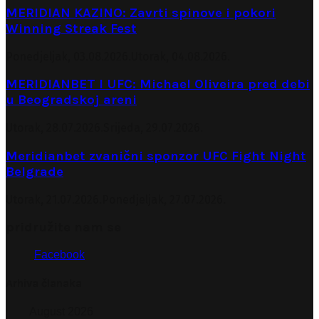
MERIDIAN KAZINO: Zavrti spinove i pokori
Winning Streak Fest
Ponedjeljak, 03.08.2026.
Utorak, 04.08.2026.
MERIDIANBET I UFC: Michael Oliveira pred debi
u Beogradskoj areni
Utorak, 28.07.2026.
Srijeda, 29.07.2026.
Meridianbet zvanični sponzor UFC Fight Night
Belgrade
Utorak, 21.07.2026.
Ponedjeljak, 27.07.2026.
pridružite nam se
Facebook
Arhiva članaka
August 2026