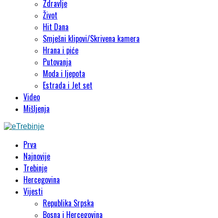
Zdravlje
Život
Hit Dana
Smješni klipovi/Skrivena kamera
Hrana i piće
Putovanja
Moda i ljepota
Estrada i Jet set
Video
Mišljenja
Prva
Najnovije
Trebinje
Hercegovina
Vijesti
Republika Srpska
Bosna i Hercegovina