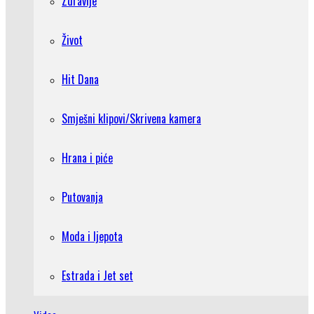
Zdravlje
Život
Hit Dana
Smješni klipovi/Skrivena kamera
Hrana i piće
Putovanja
Moda i ljepota
Estrada i Jet set