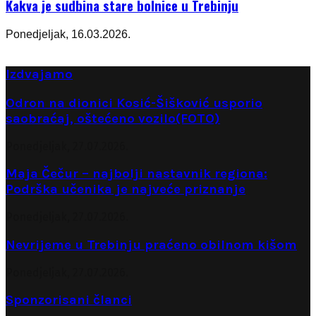
Kakva je sudbina stare bolnice u Trebinju
Ponedjeljak, 16.03.2026.
Izdvajamo
Odron na dionici Kosić-Šišković usporio
saobraćaj, oštećeno vozilo(FOTO)
Ponedjeljak, 27.07.2026.
Maja Čečur – najbolji nastavnik regiona:
Podrška učenika je najveće priznanje
Ponedjeljak, 27.07.2026.
Nevrijeme u Trebinju praćeno obilnom kišom
Ponedjeljak, 27.07.2026.
Sponzorisani članci