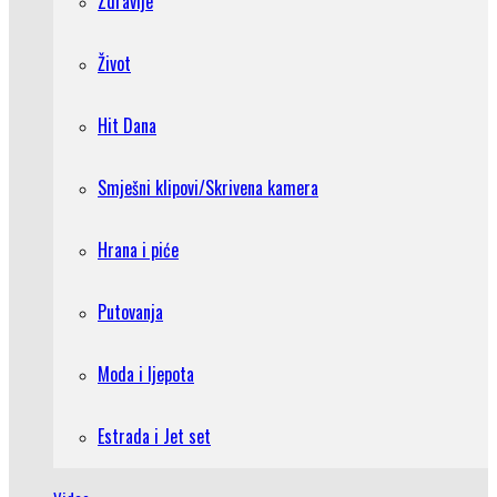
Zdravlje
Život
Hit Dana
Smješni klipovi/Skrivena kamera
Hrana i piće
Putovanja
Moda i ljepota
Estrada i Jet set