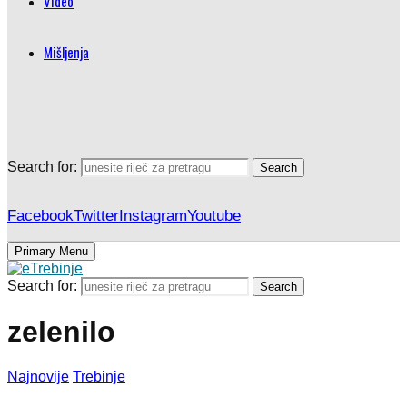
Video
Mišljenja
Search for:
Search
Facebook
Twitter
Instagram
Youtube
Primary Menu
Search for:
Search
zelenilo
Najnovije
Trebinje