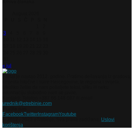
Arhiva članaka
August 2026
P
U
S
Č
P
S
N
1
2
3
4
5
6
7
8
9
10
11
12
13
14
15
16
17
18
19
20
21
22
23
24
25
26
27
28
29
30
31
« jul
Portal je nastao 2012. godine. Pratimo dešavanja iz gradova
i mjesta Istočne i stare Hercegovine, te regiona i svijeta.
Ukoliko želite da nam pošaljete tekst, sliku ili neku
informaciju slobodno nam se javite.
Kontakti: Telefon +387 66 148 087 ili email
urednik@etrebinje.com
Pratite nas
Facebook
Twitter
Instagram
Youtube
© 2012 - 2023 eTrebinje. Sva prava zadržana.
Uslovi
korištenja