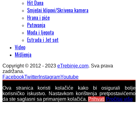
Hit Dana
Smješni klipovi/Skrivena kamera
Hrana i piće
Putovanja
Moda i ljepota
Estrada i Jet set
Video
Mišljenja
Copyright © 2012 - 2023
eTrebinje.com
. Sva prava
zadržana.
Facebook
Twitter
Instagram
Youtube
Ova stranica koristi kolačiće kako bi osigurali bolje
korisničko iskustvo. Nastavkom korištenja pretpostavićemo
da ste saglasni sa primanjem kolačića.
Prihvati
Pročitaj više