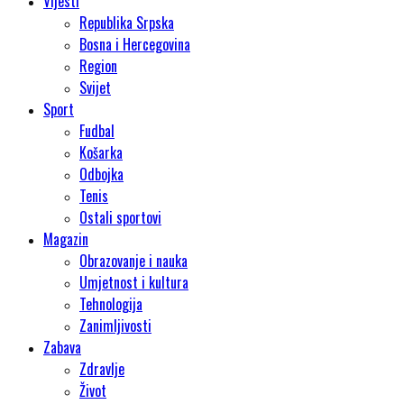
Vijesti
Republika Srpska
Bosna i Hercegovina
Region
Svijet
Sport
Fudbal
Košarka
Odbojka
Tenis
Ostali sportovi
Magazin
Obrazovanje i nauka
Umjetnost i kultura
Tehnologija
Zanimljivosti
Zabava
Zdravlje
Život