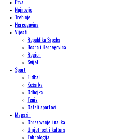
Prva
Najnovije
Trebinje
Hercegovina
Vijesti
Republika Srpska
Bosna i Hercegovina
Region
Svijet
Sport
Fudbal
Košarka
Odbojka
Tenis
Ostali sportovi
Magazin
Obrazovanje i nauka
Umjetnost i kultura
Tehnologija