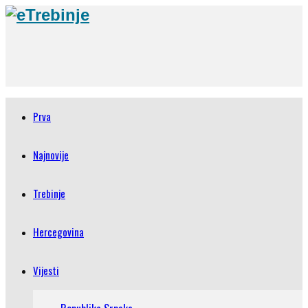
Prva
Najnovije
Trebinje
Hercegovina
Vijesti