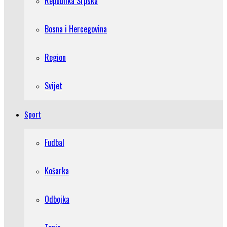
Republika Srpska
Bosna i Hercegovina
Region
Svijet
Sport
Fudbal
Košarka
Odbojka