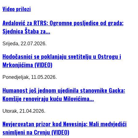
Video prilozi
Avdalović za RTRS: Ogromne posljedice od grada;
Sjednica Štaba za...
Srijeda, 22.07.2026.
Hodočasnici se poklanjaju svetitelju u Ostrogu i
Mrkonjićima (VIDEO)
Ponedjeljak, 11.05.2026.
Humanost još jednom ujedinila stanovnike Gacka:
Komšije renoviraju kuću Milovićima...
Utorak, 21.04.2026.
Nevjerovatan prizor kod Nevesinja: Mali medvjedići
snimljeni na Crvnju (VIDEO)