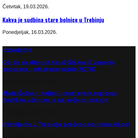
Četvrtak, 19.03.2026.
Kakva je sudbina stare bolnice u Trebinju
Ponedjeljak, 16.03.2026.
Izdvajamo
Odron na dionici Kosić-Šišković usporio
saobraćaj, oštećeno vozilo(FOTO)
Ponedjeljak, 27.07.2026.
Maja Čečur – najbolji nastavnik regiona:
Podrška učenika je najveće priznanje
Ponedjeljak, 27.07.2026.
Nevrijeme u Trebinju praćeno obilnom kišom
Ponedjeljak, 27.07.2026.