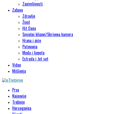
Zanimljivosti
Zabava
Zdravlje
Život
Hit Dana
Smješni klipovi/Skrivena kamera
Hrana i piće
Putovanja
Moda i ljepota
Estrada i Jet set
Video
Mišljenja
Prva
Najnovije
Trebinje
Hercegovina