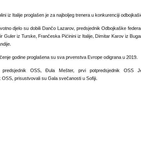
ni iz Italije proglašen je za najboljeg trenera u konkurenciji odbojkaši
votno djelo su dobili Dančo Lazarov, predsjednik Odbojkaške federa
 Guler iz Turske, Frančeska Pićinini iz Italije, Dimitar Karov iz Bug
ndije.
enje godine proglašena su sva prvenstva Evrope odigrana u 2019.
 predsjednik OSS, Đula Mešter, prvi potpredsjednik OSS Je
 OSS, prisustvovali su Gala svečanosti u Sofiji.