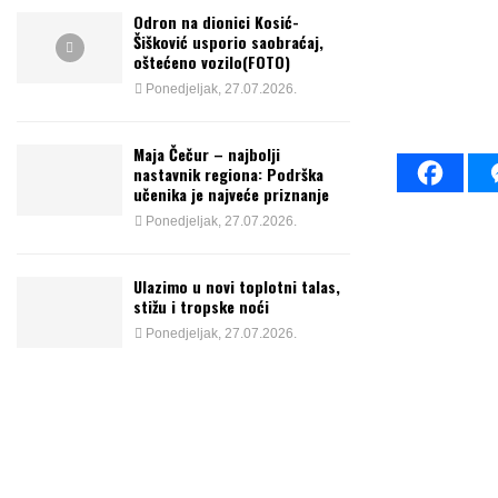
Odron na dionici Kosić-
Šišković usporio saobraćaj,
oštećeno vozilo(FOTO)
Ponedjeljak, 27.07.2026.
Maja Čečur – najbolji
nastavnik regiona: Podrška
učenika je najveće priznanje
Ponedjeljak, 27.07.2026.
Ulazimo u novi toplotni talas,
stižu i tropske noći
Ponedjeljak, 27.07.2026.