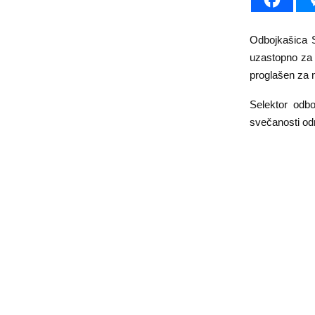
Odbojkašica S
uzastopno za 
proglašen za n
Selektor odb
svečanosti odr