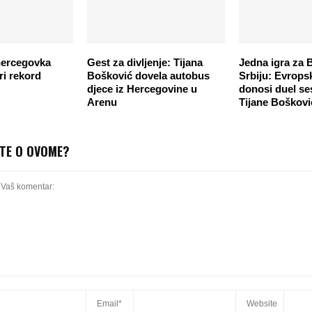
hercegovka
Gest za divljenje: Tijana
Jedna igra za 
ri rekord
Bošković dovela autobus
Srbiju: Evrops
djece iz Hercegovine u
donosi duel se
Arenu
Tijane Boškovi
ITE O OVOME?