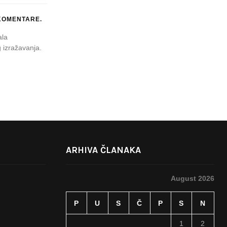
KOMENTARE.
ala
 izražavanja.
ARHIVA ČLANAKA
August 2026
P
U
S
Č
P
S
N
1
2