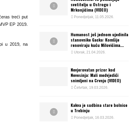
svetitelju u Ostrogu i
Mrkonjićima (VIDEO)
eras treći put
Ponedjeljak, 11.05.2026.
, MVP EP 2019.
Humanost još jednom ujedinila
stanovnike Gacka: Komšije
pi u 2019, na
renoviraju kuću Milovićima...
Utorak, 21.04.2026.
Nevjerovatan prizor kod
Nevesinja: Mali medvjedići
snimljeni na Crvnju (VIDEO)
Četvrtak, 19.03.2026.
Kakva je sudbina stare bolnice
u Trebinju
Ponedjeljak, 16.03.2026.