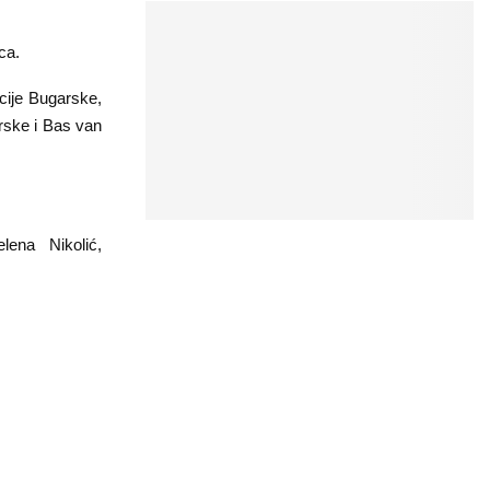
ca.
cije Bugarske,
arske i Bas van
lena Nikolić,