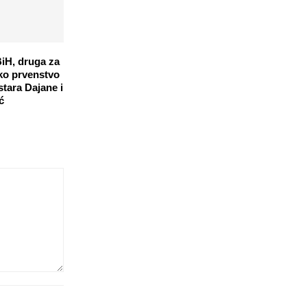
BiH, druga za
ko prvenstvo
stara Dajane i
ć