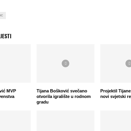
IC
JESTI
ović MVP
Tijana Bošković svečano
Projektil Tijan
venstva
otvorila igralište u rodnom
novi svjetski 
gradu