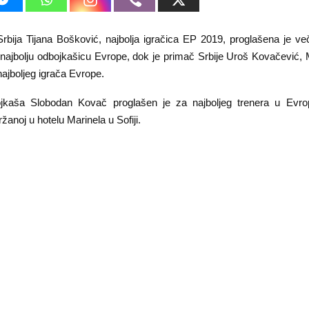
rbija Tijana Bošković, najbolja igračica EP 2019, proglašena je več
najbolju odbojkašicu Evrope, dok je primač Srbije Uroš Kovačević
ajboljeg igrača Evrope.
ojkaša Slobodan Kovač proglašen je za najboljeg trenera u Evro
žanoj u hotelu Marinela u Sofiji.