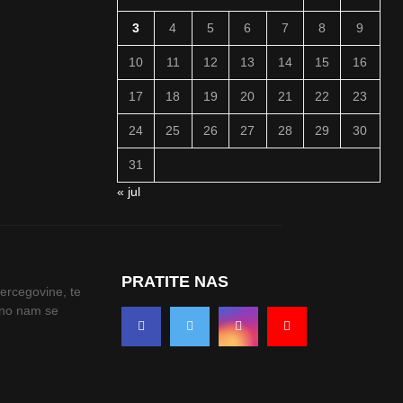
3
4
5
6
7
8
9
10
11
12
13
14
15
16
17
18
19
20
21
22
23
24
25
26
27
28
29
30
31
« jul
PRATITE NAS
Hercegovine, te
odno nam se