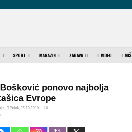
SPORT
MAGAZIN
ZABAVA
VIDEO
MIŠ
 Bošković ponovo najbolja
kašica Evrope
nje
Petak, 25.10.2019.
0
a: