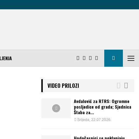
LJENJA
VIDEO PRILOZI
Avdalović za RTRS: Ogromne
posljedice od grada; Sjednica
Štaba za...
Srijeda, 22.07.2026.
Hodočasnici se poklanjaju