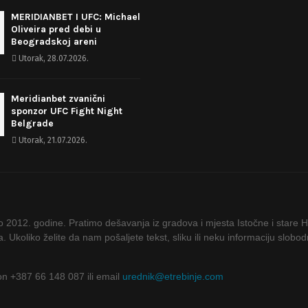
MERIDIANBET I UFC: Michael
Oliveira pred debi u
Beogradskoj areni
Utorak, 28.07.2026.
Meridianbet zvanični
sponzor UFC Fight Night
Belgrade
Utorak, 21.07.2026.
ao 2012. godine. Pratimo dešavanja iz gradova i mjesta Istočne i stare 
ta. Ukoliko želite da nam pošaljete tekst, sliku ili neku informaciju slob
fon +387 66 148 087 ili email
urednik@etrebinje.com