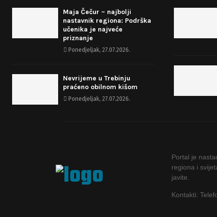
Maja Čečur – najbolji
nastavnik regiona: Podrška
učenika je najveće
priznanje
Ponedjeljak, 27.07.2026.
Nevrijeme u Trebinju
praćeno obilnom kišom
Ponedjeljak, 27.07.2026.
Portal je nast
regiona i svije
javite.
Kontakti: Tele