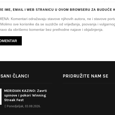
E IME, EMAIL I WEB STRANICU U OVOM BROWSERU ZA BUDUĆE 
A: Komentari odražavaju stavove njihovih autora, ne i stavove port
 Molimo sve korisnike da se suzdrže od vrijeđanja, psovanja i vulgarnog
avo da obrišemo komentar bez prethodne najave i objašnjenja.
SANI ČLANCI
PRIDRUŽITE NAM SE
MERIDIAN KAZINO: Zavrti
spinove i pokori Winning
Streak Fest
Ponedjeljak, 03.08.2026.