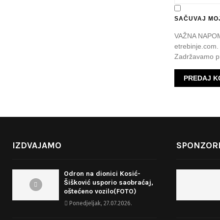
SAČUVAJ MOJ
VAŽNA NAPOMEN
etrebinje.com.
Zadržavamo pr
IZDVAJAMO
SPONZORI
Odron na dionici Kosić-
Šišković usporio saobraćaj,
oštećeno vozilo(FOTO)
Ponedjeljak, 27.07.2026.