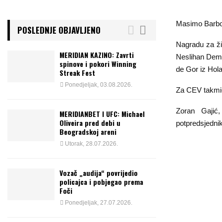
Masimo Barboli
POSLEDNJE OBJAVLJENO
Nagradu za ži
MERIDIAN KAZINO: Zavrti
Neslihan Demir
spinove i pokori Winning
de Gor iz Hola
Streak Fest
Ponedjeljak, 03.08.2026.
Za CEV takmič
Zoran Gajić,
MERIDIANBET I UFC: Michael
Oliveira pred debi u
potpredsjednik
Beogradskoj areni
Utorak, 28.07.2026.
Vozač „audija“ povrijedio
policajca i pobjegao prema
Foči
Ponedjeljak, 27.07.2026.