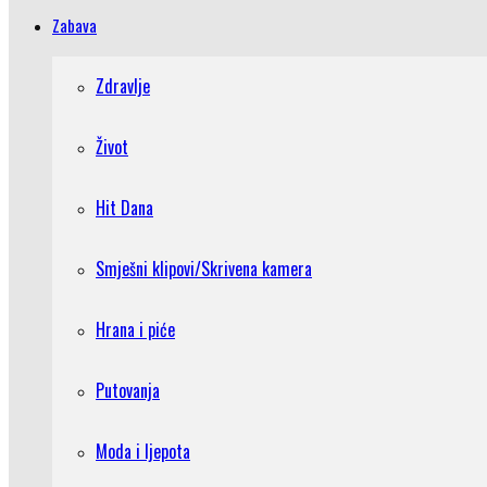
Zabava
Zdravlje
Život
Hit Dana
Smješni klipovi/Skrivena kamera
Hrana i piće
Putovanja
Moda i ljepota