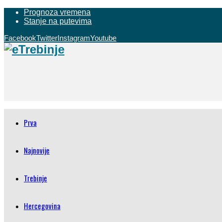
Prognoza vremena
Stanje na putevima
Facebook
Twitter
Instagram
Youtube
Prva
Najnovije
Trebinje
Hercegovina