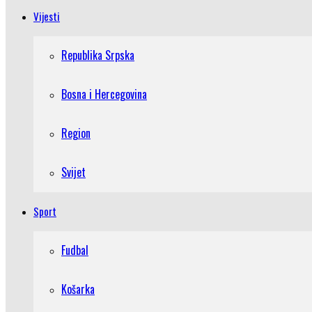
Vijesti
Republika Srpska
Bosna i Hercegovina
Region
Svijet
Sport
Fudbal
Košarka