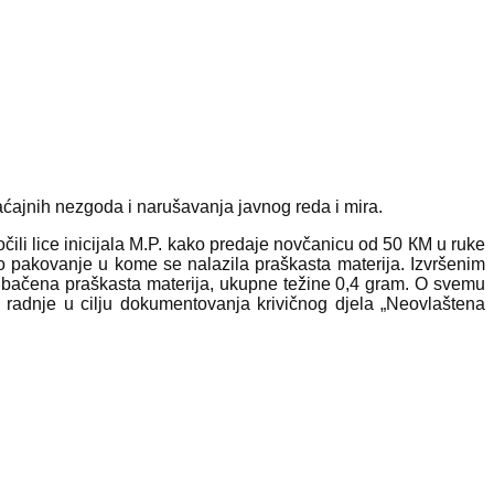
raćajnih nezgoda i narušavanja javnog reda i mira.
čili lice inicijala M.P. kako predaje novčanicu od 50 КM u ruke
sko pakovanje u kome se nalazila praškasta materija. Izvršenim
dbačena praškasta materija, ukupne težine 0,4 gram. O svemu
 radnje u cilju dokumentovanja krivičnog djela „Neovlaštena