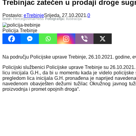
Trebinjac zatečen u prodaji droge su
Postavio:
eTrebinje
Srijeda, 27.10.2021.
0
Izvor:
HercegovinaPress
Fotografija:
Ilustracija
Policija Trebinje
Na području Policijske uprave Trebinje, 26.10.2021. godine, ev
Policijski službenici Policijske uprave Trebinje su 26.10.2021
licu inicijala G.H., da bi u momentu kada je videlo policijsk
pregledom lica inicijala G.H. pronađena je naprijed navede
navedenom obavješten dežurni tužilac Okružnog javnog tužil
proizvodnja i promet opojnih droga“.