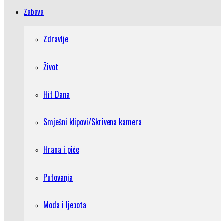
Zabava
Zdravlje
Život
Hit Dana
Smješni klipovi/Skrivena kamera
Hrana i piće
Putovanja
Moda i ljepota