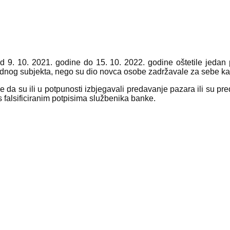
9. 10. 2021. godine do 15. 10. 2022. godine oštetile jedan 
og subjekta, nego su dio novca osobe zadržavale za sebe kako 
 da su ili u potpunosti izbjegavali predavanje pazara ili su pre
s falsificiranim potpisima službenika banke.