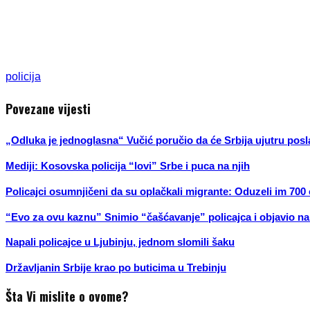
policija
Povezane vijesti
„Odluka je jednoglasna“ Vučić poručio da će Srbija ujutru
Mediji: Kosovska policija “lovi” Srbe i puca na njih
Policajci osumnjičeni da su oplačkali migrante: Oduzeli im 700
“Evo za ovu kaznu” Snimio “čašćavanje” policajca i objavio 
Napali policajce u Ljubinju, jednom slomili šaku
Državljanin Srbije krao po buticima u Trebinju
Šta Vi mislite o ovome?