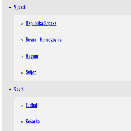
Vijesti
Republika Srpska
Bosna i Hercegovina
Region
Svijet
Sport
Fudbal
Košarka