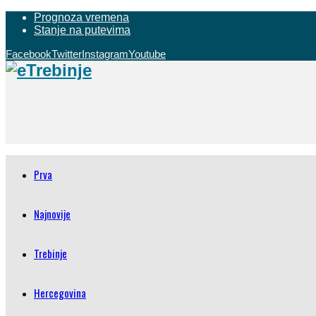
Prognoza vremena
Stanje na putevima
Facebook
Twitter
Instagram
Youtube
Prva
Najnovije
Trebinje
Hercegovina