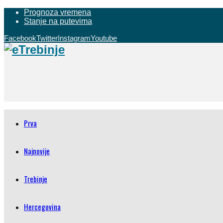
Prognoza vremena
Stanje na putevima
Facebook
Twitter
Instagram
Youtube
Prva
Najnovije
Trebinje
Hercegovina