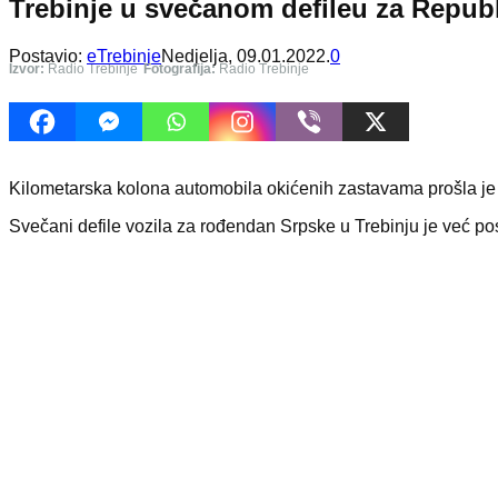
Trebinje u svečanom defileu za Repub
Postavio:
eTrebinje
Nedjelja, 09.01.2022.
0
Izvor:
Radio Trebinje
Fotografija:
Radio Trebinje
Kilometarska kolona automobila okićenih zastavama prošla je 
Svečani defile vozila za rođendan Srpske u Trebinju je već post