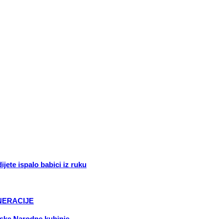
jete ispalo babici iz ruku
ENERACIJE
njske Narodne kuhinje