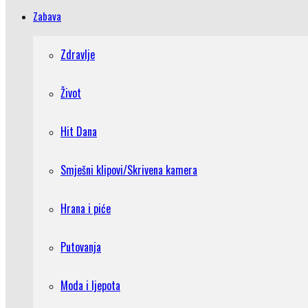
Zabava
Zdravlje
Život
Hit Dana
Smješni klipovi/Skrivena kamera
Hrana i piće
Putovanja
Moda i ljepota