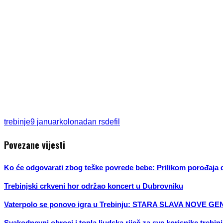
trebinje
9 januar
kolona
dan rs
defil
Povezane vijesti
Ko će odgovarati zbog teške povrede bebe: Prilikom porođaja di
Trebinjski crkveni hor održao koncert u Dubrovniku
Vaterpolo se ponovo igra u Trebinju: STARA SLAVA NOVE G
Svakodnevni obroci i topla ljudska riječ za sve korisnike trebi