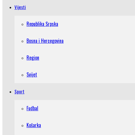
Vijesti
Republika Srpska
Bosna i Hercegovina
Region
Svijet
Sport
Fudbal
Košarka