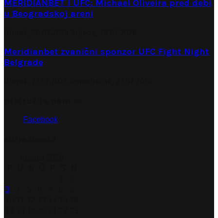
MERIDIANBET I UFC: Michael Oliveira pred debi
u Beogradskoj areni
Utorak, 28.07.2026.
Srijeda, 29.07.2026.
Meridianbet zvanični sponzor UFC Fight Night
Belgrade
Utorak, 21.07.2026.
Ponedjeljak, 27.07.2026.
pridružite nam se
Facebook
Arhiva članaka
August 2026
P
U
S
Č
P
S
N
1
2
3
4
5
6
7
8
9
10
11
12
13
14
15
16
17
18
19
20
21
22
23