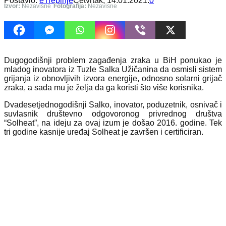
Postavio:
eTrebinje
Četvrtak, 14.01.2021.
0
Izvor:
Nezavisne
Fotografija:
Nezavisne
Dugogodišnji problem zagađenja zraka u BiH ponukao je
mladog inovatora iz Tuzle Salka Užičanina da osmisli sistem
grijanja iz obnovljivih izvora energije, odnosno solarni grijač
zraka, a sada mu je želja da ga koristi što više korisnika.
Dvadesetjednogodišnji Salko, inovator, poduzetnik, osnivač i
suvlasnik društevno odgovoronog privrednog društva
“Solheat”, na ideju za ovaj izum je došao 2016. godine. Tek
tri godine kasnije uređaj Solheat je završen i certificiran.