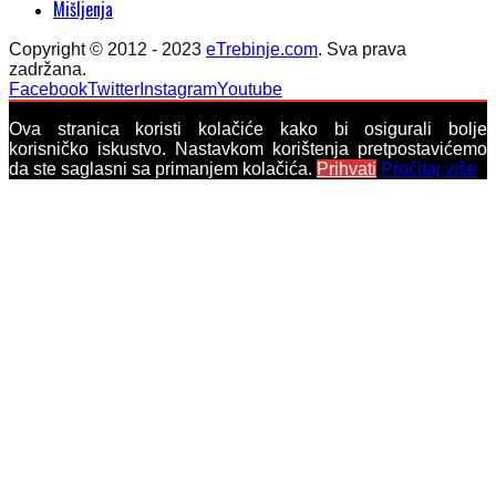
Mišljenja
Copyright © 2012 - 2023
eTrebinje.com
. Sva prava
zadržana.
Facebook
Twitter
Instagram
Youtube
Ova stranica koristi kolačiće kako bi osigurali bolje
korisničko iskustvo. Nastavkom korištenja pretpostavićemo
da ste saglasni sa primanjem kolačića.
Prihvati
Pročitaj više