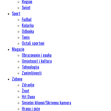
Region
Svijet
Sport
Fudbal
Košarka
Odbojka
Tenis
Ostali sportovi
Magazin
Obrazovanje i nauka
Umjetnost i kultura
Tehnologija
Zanimljivosti
Zabava
Zdravlje
Život
Hit Dana
Smješni klipovi/Skrivena kamera
Hrana i piće