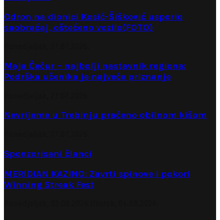
Odron na dionici Kosić-Šišković usporio
saobraćaj, oštećeno vozilo(FOTO)
Ponedjeljak, 27.07.2026.
Maja Čečur – najbolji nastavnik regiona:
Podrška učenika je najveće priznanje
Ponedjeljak, 27.07.2026.
Nevrijeme u Trebinju praćeno obilnom kišom
Ponedjeljak, 27.07.2026.
Sponzorisani članci
MERIDIAN KAZINO: Zavrti spinove i pokori
Winning Streak Fest
Ponedjeljak, 03.08.2026.
Utorak, 04.08.2026.