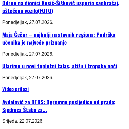
Odron na dionici Kosić-Šišković usporio saobraćaj,
oštećeno vozilo(FOTO)
Ponedjeljak, 27.07.2026.
Maja Čečur – najbolji nastavnik regiona: Podrška
učenika je najveće priznanje
Ponedjeljak, 27.07.2026.
Ulazimo u novi toplotni talas, stižu i tropske noći
Ponedjeljak, 27.07.2026.
Video prilozi
Avdalović za RTRS: Ogromne posljedice od grada;
Sjednica Štaba za...
Srijeda, 22.07.2026.