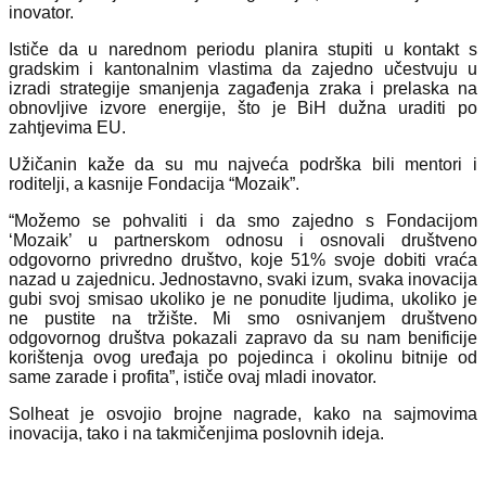
inovator.
Ističe da u narednom periodu planira stupiti u kontakt s
gradskim i kantonalnim vlastima da zajedno učestvuju u
izradi strategije smanjenja zagađenja zraka i prelaska na
obnovljive izvore energije, što je BiH dužna uraditi po
zahtjevima EU.
Užičanin kaže da su mu najveća podrška bili mentori i
roditelji, a kasnije Fondacija “Mozaik”.
“Možemo se pohvaliti i da smo zajedno s Fondacijom
‘Mozaik’ u partnerskom odnosu i osnovali društveno
odgovorno privredno društvo, koje 51% svoje dobiti vraća
nazad u zajednicu. Jednostavno, svaki izum, svaka inovacija
gubi svoj smisao ukoliko je ne ponudite ljudima, ukoliko je
ne pustite na tržište. Mi smo osnivanjem društveno
odgovornog društva pokazali zapravo da su nam benificije
korištenja ovog uređaja po pojedinca i okolinu bitnije od
same zarade i profita”, ističe ovaj mladi inovator.
Solheat je osvojio brojne nagrade, kako na sajmovima
inovacija, tako i na takmičenjima poslovnih ideja.