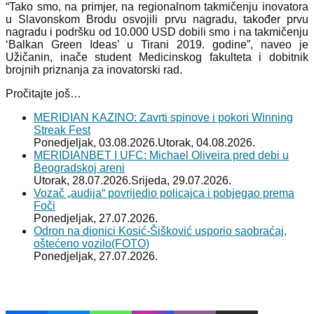
“Tako smo, na primjer, na regionalnom takmičenju inovatora
u Slavonskom Brodu osvojili prvu nagradu, također prvu
nagradu i podršku od 10.000 USD dobili smo i na takmičenju
‘Balkan Green Ideas’ u Tirani 2019. godine”, naveo je
Užičanin, inače student Medicinskog fakulteta i dobitnik
brojnih priznanja za inovatorski rad.
Pročitajte još…
MERIDIAN KAZINO: Zavrti spinove i pokori Winning
Streak Fest
Ponedjeljak, 03.08.2026.
Utorak, 04.08.2026.
MERIDIANBET I UFC: Michael Oliveira pred debi u
Beogradskoj areni
Utorak, 28.07.2026.
Srijeda, 29.07.2026.
Vozač „audija“ povrijedio policajca i pobjegao prema
Foči
Ponedjeljak, 27.07.2026.
Odron na dionici Kosić-Šišković usporio saobraćaj,
oštećeno vozilo(FOTO)
Ponedjeljak, 27.07.2026.