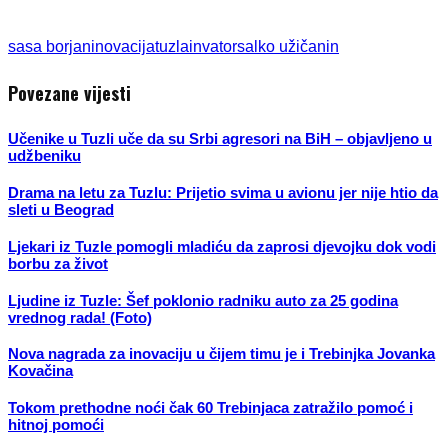
sasa borjan
inovacija
tuzla
invator
salko užičanin
Povezane vijesti
Učenike u Tuzli uče da su Srbi agresori na BiH – objavljeno u
udžbeniku
Drama na letu za Tuzlu: Prijetio svima u avionu jer nije htio da
sleti u Beograd
Ljekari iz Tuzle pomogli mladiću da zaprosi djevojku dok vodi
borbu za život
Ljudine iz Tuzle: Šef poklonio radniku auto za 25 godina
vrednog rada! (Foto)
Nova nagrada za inovaciju u čijem timu je i Trebinjka Jovanka
Kovačina
Tokom prethodne noći čak 60 Trebinjaca zatražilo pomoć i
hitnoj pomoći