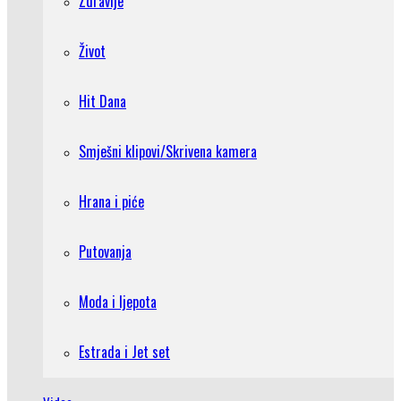
Zdravlje
Život
Hit Dana
Smješni klipovi/Skrivena kamera
Hrana i piće
Putovanja
Moda i ljepota
Estrada i Jet set