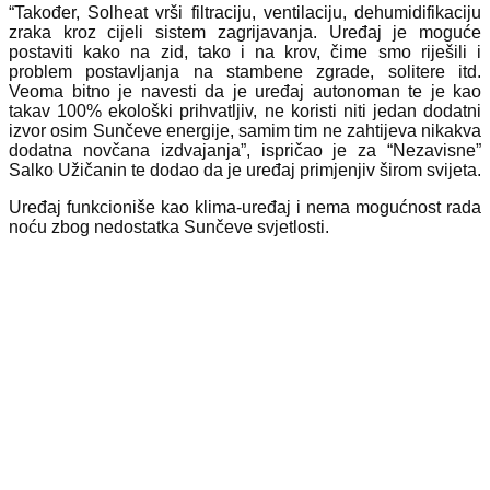
“Također, Solheat vrši filtraciju, ventilaciju, dehumidifikaciju
zraka kroz cijeli sistem zagrijavanja. Uređaj je moguće
postaviti kako na zid, tako i na krov, čime smo riješili i
problem postavljanja na stambene zgrade, solitere itd.
Veoma bitno je navesti da je uređaj autonoman te je kao
takav 100% ekološki prihvatljiv, ne koristi niti jedan dodatni
izvor osim Sunčeve energije, samim tim ne zahtijeva nikakva
dodatna novčana izdvajanja”, ispričao je za “Nezavisne”
Salko Užičanin te dodao da je uređaj primjenjiv širom svijeta.
Uređaj funkcioniše kao klima-uređaj i nema mogućnost rada
noću zbog nedostatka Sunčeve svjetlosti.