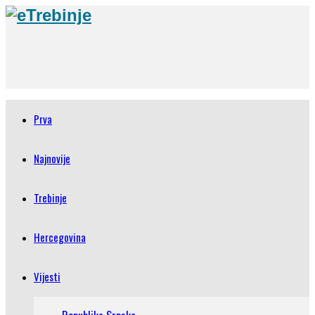
Prva
Najnovije
Trebinje
Hercegovina
Vijesti