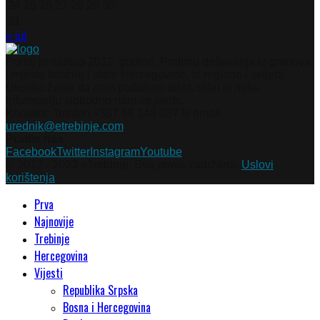
24
25
26
27
28
29
30
31
« jul
Portal je nastao 2012. godine. Pratimo dešavanja iz gradova
i mjesta Istočne i stare Hercegovine, te regiona i svijeta.
Ukoliko želite da nam pošaljete tekst, sliku ili neku
informaciju slobodno nam se javite.
Kontakti: Telefon +387 66 148 087 ili email
urednik@etrebinje.com
Pratite nas
Facebook
Twitter
Instagram
Youtube
© 2012 - 2023 eTrebinje. Sva prava zadržana.
Uslovi
korištenja
Prva
Najnovije
Trebinje
Hercegovina
Vijesti
Republika Srpska
Bosna i Hercegovina