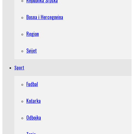
Republika Srpska
Bosna i Hercegovina
Region
Svijet
Sport
Fudbal
Košarka
Odbojka