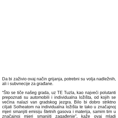
Da bi zaživio ovaj način grijanja, potrebni su volja nadležnih,
ali i subvnecije za građane.
“Što se tiče našeg grada, uz TE Tuzla, kao najveći polutanti
prepoznati su automobili i individualna ložišta, od kojih se
većina nalazi van gradskog jezgra. Bilo bi dobro striktno
ciljati Solheatom na individualna ložišta te tako u značajnoj
mjeri smanjiti emisiju štetnih gasova i materija, samim tim u
značajnoj mjeri smanjiti zagađenje”, kaže ovaj mladi