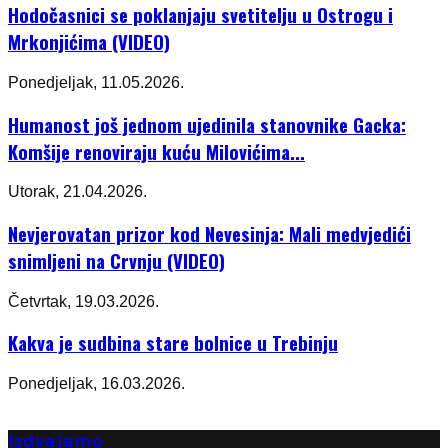
Hodočasnici se poklanjaju svetitelju u Ostrogu i
Mrkonjićima (VIDEO)
Ponedjeljak, 11.05.2026.
Humanost još jednom ujedinila stanovnike Gacka:
Komšije renoviraju kuću Milovićima...
Utorak, 21.04.2026.
Nevjerovatan prizor kod Nevesinja: Mali medvjedići
snimljeni na Crvnju (VIDEO)
Četvrtak, 19.03.2026.
Kakva je sudbina stare bolnice u Trebinju
Ponedjeljak, 16.03.2026.
Izdvajamo