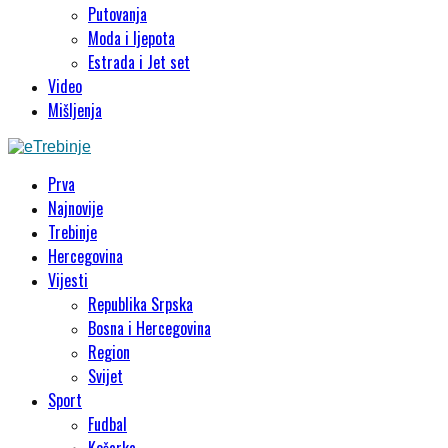
Putovanja
Moda i ljepota
Estrada i Jet set
Video
Mišljenja
Prva
Najnovije
Trebinje
Hercegovina
Vijesti
Republika Srpska
Bosna i Hercegovina
Region
Svijet
Sport
Fudbal