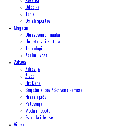
Košarka
Odbojka
Tenis
Ostali sportovi
Magazin
Obrazovanje i nauka
Umjetnost i kultura
Tehnologija
Zanimljivosti
Zabava
Zdravlje
Život
Hit Dana
Smješni klipovi/Skrivena kamera
Hrana i piće
Putovanja
Moda i ljepota
Estrada i Jet set
Video