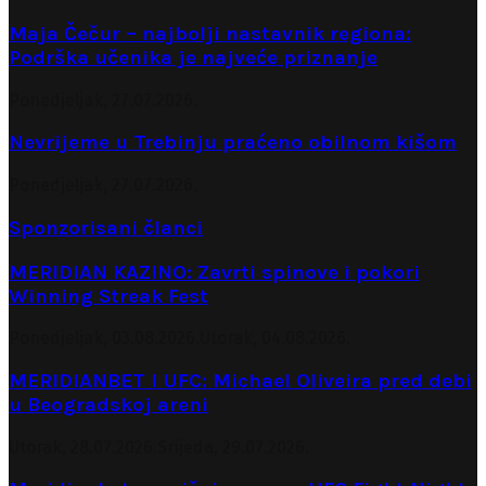
Maja Čečur – najbolji nastavnik regiona:
Podrška učenika je najveće priznanje
Ponedjeljak, 27.07.2026.
Nevrijeme u Trebinju praćeno obilnom kišom
Ponedjeljak, 27.07.2026.
Sponzorisani članci
MERIDIAN KAZINO: Zavrti spinove i pokori
Winning Streak Fest
Ponedjeljak, 03.08.2026.
Utorak, 04.08.2026.
MERIDIANBET I UFC: Michael Oliveira pred debi
u Beogradskoj areni
Utorak, 28.07.2026.
Srijeda, 29.07.2026.