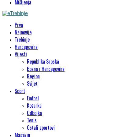
Mišljenja
Prva
Najnovije
Trebinje
Hercegovina
Vijesti
Republika Srpska
Bosna i Hercegovina
Region
Svijet
Sport
Fudbal
Košarka
Odbojka
Tenis
Ostali sportovi
Magazin