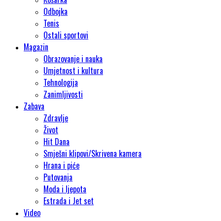
Odbojka
Tenis
Ostali sportovi
Magazin
Obrazovanje i nauka
Umjetnost i kultura
Tehnologija
Zanimljivosti
Zabava
Zdravlje
Život
Hit Dana
Smješni klipovi/Skrivena kamera
Hrana i piće
Putovanja
Moda i ljepota
Estrada i Jet set
Video