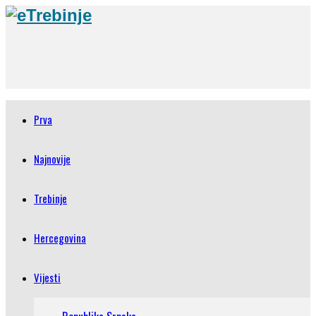
Prva
Najnovije
Trebinje
Hercegovina
Vijesti