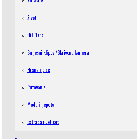
Zdravlje
Život
Hit Dana
Smješni klipovi/Skrivena kamera
Hrana i piće
Putovanja
Moda i ljepota
Estrada i Jet set