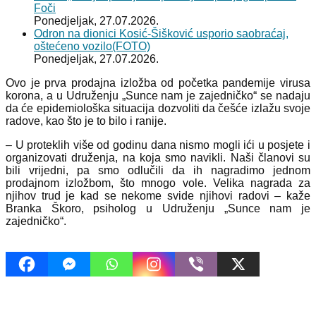
Foči
Ponedjeljak, 27.07.2026.
Odron na dionici Kosić-Šišković usporio saobraćaj,
oštećeno vozilo(FOTO)
Ponedjeljak, 27.07.2026.
Ovo je prva prodajna izložba od početka pandemije virusa
korona, a u Udruženju „Sunce nam je zajedničko“ se nadaju
da će epidemiološka situacija dozvoliti da češće izlažu svoje
radove, kao što je to bilo i ranije.
– U proteklih više od godinu dana nismo mogli ići u posjete i
organizovati druženja, na koja smo navikli. Naši članovi su
bili vrijedni, pa smo odlučili da ih nagradimo jednom
prodajnom izložbom, što mnogo vole. Velika nagrada za
njihov trud je kad se nekome svide njihovi radovi – kaže
Branka Škoro, psiholog u Udruženju „Sunce nam je
zajedničko“.