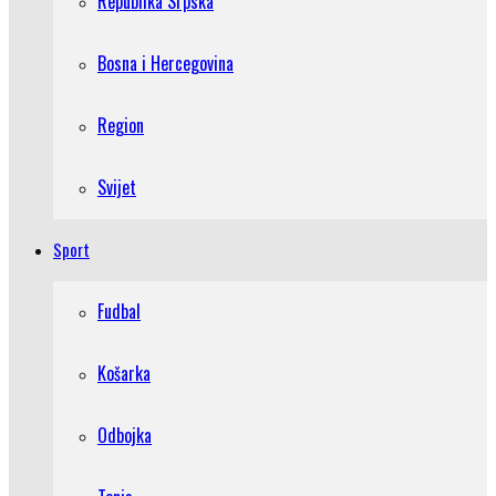
Republika Srpska
Bosna i Hercegovina
Region
Svijet
Sport
Fudbal
Košarka
Odbojka