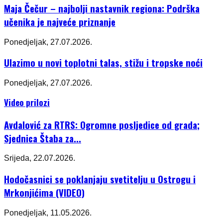
Maja Čečur – najbolji nastavnik regiona: Podrška
učenika je najveće priznanje
Ponedjeljak, 27.07.2026.
Ulazimo u novi toplotni talas, stižu i tropske noći
Ponedjeljak, 27.07.2026.
Video prilozi
Avdalović za RTRS: Ogromne posljedice od grada;
Sjednica Štaba za...
Srijeda, 22.07.2026.
Hodočasnici se poklanjaju svetitelju u Ostrogu i
Mrkonjićima (VIDEO)
Ponedjeljak, 11.05.2026.