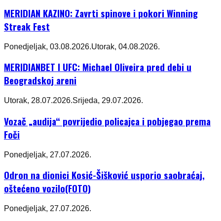
MERIDIAN KAZINO: Zavrti spinove i pokori Winning
Streak Fest
Ponedjeljak, 03.08.2026.
Utorak, 04.08.2026.
MERIDIANBET I UFC: Michael Oliveira pred debi u
Beogradskoj areni
Utorak, 28.07.2026.
Srijeda, 29.07.2026.
Vozač „audija“ povrijedio policajca i pobjegao prema
Foči
Ponedjeljak, 27.07.2026.
Odron na dionici Kosić-Šišković usporio saobraćaj,
oštećeno vozilo(FOTO)
Ponedjeljak, 27.07.2026.