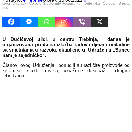
Postavio:
eTrebinje
Utorak, 15.06.2021.
0
Izvor:
Dubravka Čolović, Srpska info
Fotografija:
Dubravka Čolović, Srpska
info
U Dučićevoj ulici, u centru Trebinja, danas je
organizovana prodajna izložba radova djece i omladine
sa smetnjama u razvoju, okupljene u Udruženju „Sunce
nam je zajedničko“.
Članovi ovog Udruženja ponudili su različite proizvode od
keramike, stakla, drveta, ukrašene dekupaž i drugim
tehnikama.