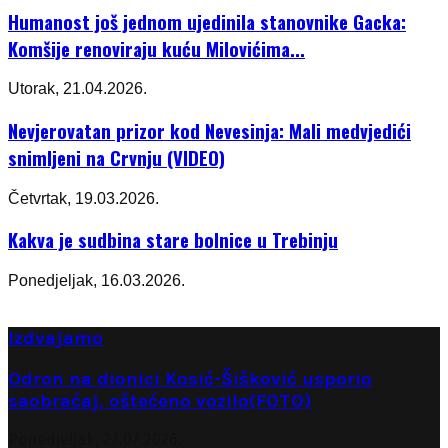
Humanost još jednom ujedinila stanovnike Gacka:
Komšije renoviraju kuću Milovićima...
Utorak, 21.04.2026.
Nevjerovatan prizor kod Nevesinja: Mali medvjedići
snimljeni na Crvnju (VIDEO)
Četvrtak, 19.03.2026.
Kakva je sudbina stare bolnice u Trebinju
Ponedjeljak, 16.03.2026.
Izdvajamo
Odron na dionici Kosić-Šišković usporio
saobraćaj, oštećeno vozilo(FOTO)
Ponedjeljak, 27.07.2026.