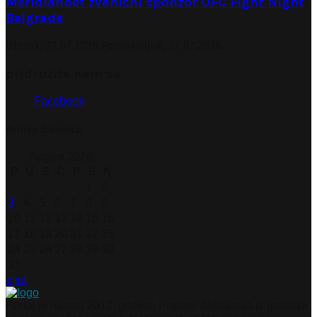
Meridianbet zvanični sponzor UFC Fight Night
Belgrade
Utorak, 21.07.2026.
Ponedjeljak, 27.07.2026.
pridružite nam se
Facebook
Arhiva članaka
August 2026
P
U
S
Č
P
S
N
1
2
3
4
5
6
7
8
9
10
11
12
13
14
15
16
17
18
19
20
21
22
23
24
25
26
27
28
29
30
31
« jul
Portal je nastao 2012. godine. Pratimo dešavanja iz gradova