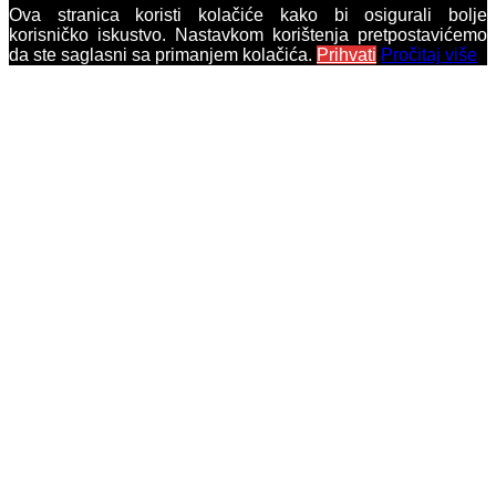
Ova stranica koristi kolačiće kako bi osigurali bolje
korisničko iskustvo. Nastavkom korištenja pretpostavićemo
da ste saglasni sa primanjem kolačića.
Prihvati
Pročitaj više