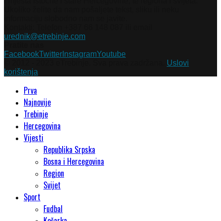
i mjesta Istočne i stare Hercegovine, te regiona i svijeta.
Ukoliko želite da nam pošaljete tekst, sliku ili neku
informaciju slobodno nam se javite.
Kontakti: Telefon +387 66 148 087 ili email
urednik@etrebinje.com
Pratite nas
Facebook
Twitter
Instagram
Youtube
© 2012 - 2023 eTrebinje. Sva prava zadržana.
Uslovi
korištenja
Prva
Najnovije
Trebinje
Hercegovina
Vijesti
Republika Srpska
Bosna i Hercegovina
Region
Svijet
Sport
Fudbal
Košarka