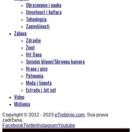
Obrazovanje i nauka
Umjetnost i kultura
Tehnologija
Zanimljivosti
Zabava
Zdravlje
Život
Hit Dana
Smješni klipovi/Skrivena kamera
Hrana i piće
Putovanja
Moda i ljepota
Estrada i Jet set
Video
Mišljenja
Copyright © 2012 - 2023
eTrebinje.com
. Sva prava
zadržana.
Facebook
Twitter
Instagram
Youtube