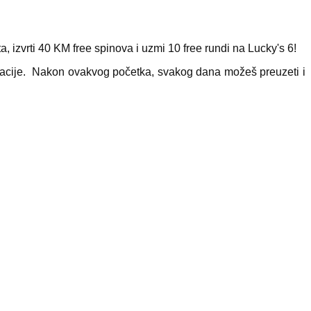
a, izvrti 40 KM free spinova i uzmi 10 free rundi na Lucky's 6!
stracije. Nakon ovakvog početka, svakog dana možeš preuzeti i