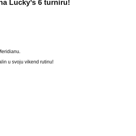
a Lucky’s 6 turniru!
Meridianu.
alin u svoju vikend rutinu!