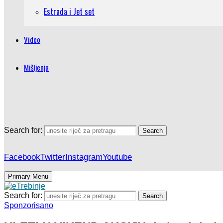
Estrada i Jet set
Video
Mišljenja
Search for:
Search
Facebook
Twitter
Instagram
Youtube
Primary Menu
Search for:
Search
Sponzorisano