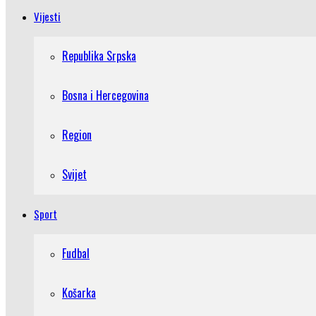
Vijesti
Republika Srpska
Bosna i Hercegovina
Region
Svijet
Sport
Fudbal
Košarka