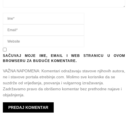
SAČUVAJ MOJE IME, EMAIL I WEB STRANICU U OVOM
BROWSERU ZA BUDUĆE KOMENTARE.
VAŽNA NAPOMENA: Komentari odražavaju stavove njihovih autora,
ne i stavove portala etrebinje.com. Molimo sve korisnike da se
suzdrže od vrijeđanja, psovanja i vulgarnog izražavanja.
Zadržavamo pravo da obrišemo komentar bez prethodne najave i
objašnjenja.