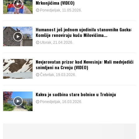
Mrkonjićima (VIDEO)
Ponedjeljak, 11.05.2026.
Humanost još jednom ujedinila stanovnike Gacka:
Komšije renoviraju kuću Milovićima...
Utorak, 21.04.2026.
Nevjerovatan prizor kod Nevesinja: Mali medvjedići
snimljeni na Crvnju (VIDEO)
Četvrtak, 19.03.2026.
Kakva je sudbina stare bolnice u Trebinju
Ponedjeljak, 16.03.2026.