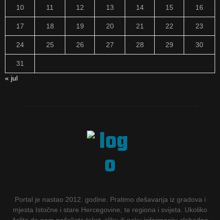
10
11
12
13
14
15
16
17
18
19
20
21
22
23
24
25
26
27
28
29
30
31
« jul
Portal je nastao 2012. godine. Pratimo dešavanja iz gradova i
mjesta Istočne i stare Hercegovine, te regiona i svijeta. Ukoliko