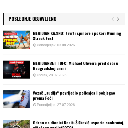
POSLEDNJE OBJAVLJENO
MERIDIAN KAZINO: Zavrti spinove i pokori Winning
Streak Fest
Ponedjeljak, 03.08.2026.
MERIDIANBET I UFC: Michael Oliveira pred debi u
Beogradskoj areni
Utorak, 28.07.2026.
Vozač „audija“ povrijedio policajca i pobjegao
prema Foči
Ponedjeljak, 27.07.2026.
Odron na dionici Kosić-Šišković usporio saobraćaj,
oštećeno vozilo(FOTO)