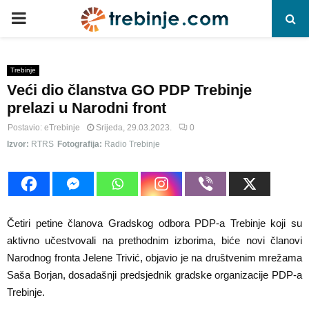
P
R
Trebinje
Veći dio članstva GO PDP Trebinje
I
prelazi u Narodni front
M
Postavio:
eTrebinje
Srijeda, 29.03.2023.
0
Izvor:
RTRS
Fotografija:
Radio Trebinje
A
R
Četiri petine članova Gradskog odbora PDP-a Trebinje koji su
Y
aktivno učestvovali na prethodnim izborima, biće novi članovi
Narodnog fronta Jelene Trivić, objavio je na društvenim mrežama
Saša Borjan, dosadašnji predsjednik gradske organizacije PDP-a
M
Trebinje.