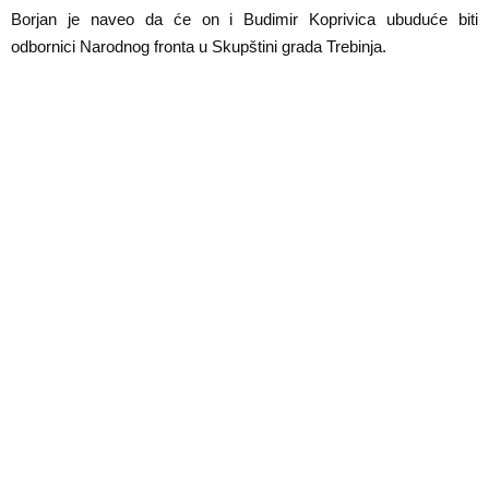
E
Borjan je naveo da će on i Budimir Koprivica ubuduće biti
odbornici Narodnog fronta u Skupštini grada Trebinja.
N
U