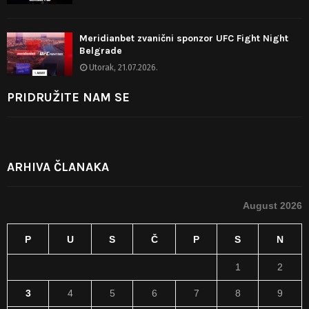
Meridianbet zvanični sponzor UFC Fight Night
Belgrade
Utorak, 21.07.2026.
PRIDRUŽITE NAM SE
ARHIVA ČLANAKA
August 2026
P
U
S
Č
P
S
N
1
2
3
4
5
6
7
8
9