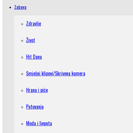
Zabava
Zdravlje
Život
Hit Dana
Smješni klipovi/Skrivena kamera
Hrana i piće
Putovanja
Moda i ljepota