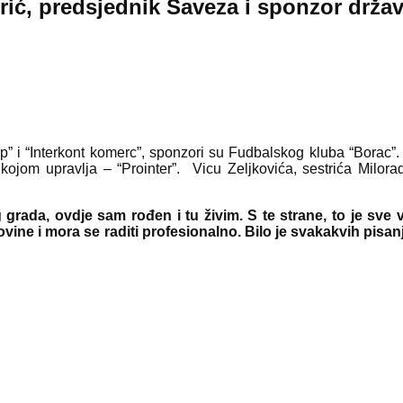
strić, predsjednik Saveza i sponzor dr
up” i “Interkont komerc”, sponzori su Fudbalskog kluba “Borac”
 kojom upravlja – “Prointer”. Vicu Zeljkovića, sestrića Milorad
grada, ovdje sam rođen i tu živim. S te strane, to je sve v
e i mora se raditi profesionalno. Bilo je svakakvih pisanja 