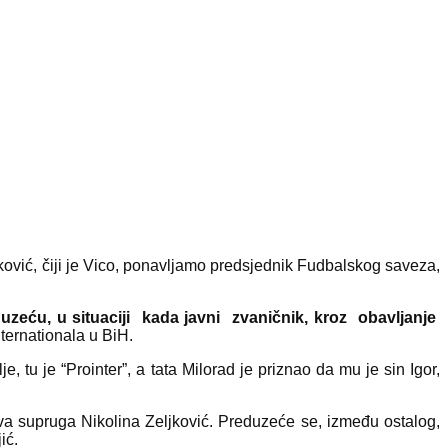
jković, čiji je Vico, ponavljamo predsjednik Fudbalskog saveza,
uzeću, u situaciji kada javni zvaničnik, kroz obavljanje
nternationala u BiH.
e, tu je “Prointer”, a tata Milorad je priznao da mu je sin Igor,
eva supruga Nikolina Zeljković. Preduzeće se, između ostalog,
ić.