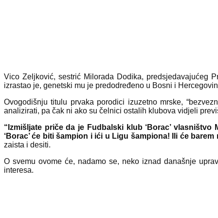
Vico Zeljković, sestrić Milorada Dodika, predsjedavajućeg 
izrastao je, genetski mu je predodređeno u Bosni i Hercegovin
Ovogodišnju titulu prvaka porodici izuzetno mrske, “bezvez
analizirati, pa čak ni ako su čelnici ostalih klubova vidjeli pr
“Izmišljate priče da je Fudbalski klub ‘Borac’ vlasništv
‘Borac’ će biti šampion i ići u Ligu šampiona! Ili će barem
zaista i desiti.
O svemu ovome će, nadamo se, neko iznad današnje uprave S
interesa.