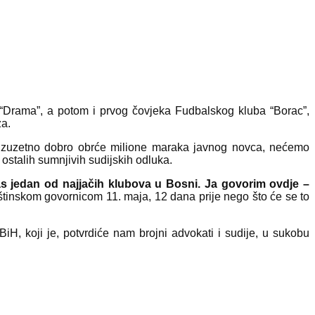
 “Drama”, a potom i prvog čovjeka Fudbalskog kluba “Borac”,
za.
oj izuzetno dobro obrće milione maraka javnog novca, nećemo
i ostalih sumnjivih sudijskih odluka.
nas jedan od najjačih klubova u Bosni. Ja govorim ovdje –
štinskom govornicom 11. maja, 12 dana prije nego što će se to
 koji je, potvrdiće nam brojni advokati i sudije, u sukobu