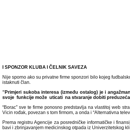
I SPONZOR KLUBA I ČELNIK SAVEZA
Nije sporno ako su privatne firme sponzori bilo kojeg fudbalsk
istaknuti član.
“Primjeri sukoba interesa (između ostalog) je i angažma
svoje funkcije može uticati na stvaranje dobiti preduzeć
“Borac” sve te firme ponosno predstavlja na vlastitoj web strani
Vicin rođak, povezan s tom firmom, a onda i “Alternativna televizi
Prema registru Agencije za posredničke informatičke i finans
bavi i zbrinjavanjem medicinskog otpada iz Univerzitetskog kli