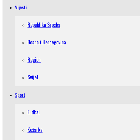
Vijesti
Republika Srpska
Bosna i Hercegovina
Region
Svijet
Sport
Fudbal
Košarka