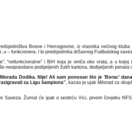
Predsjedništva Bosne i Hercegovine, iz vlasnika noćnog kluba
i, u – funkcionera. I to predsjednika državnog Fudbalskog save
ne”, “nefunkcionalne” i BiH koja je omča oko vrata, a u koj
eviše neopravdano podijeljenih žutih kartona, dodijeljenih penala 
o Milorada Dodika. Nije! Ali sam ponosan što je ‘Borac’ da
 razigravati za Ligu šampiona”
, kazao je ujak Milorad za skup
aveza. Žurnal će ipak o sestriću Vici, prvom čovjeku NFSBiH,