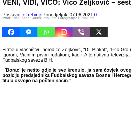
VENI, VIDI, VICO: Vico Zeljković – se
Postavio:
eTrebinje
Ponedjeljak, 07.06.2021.
0
Izvor:
Piše: Žana Gauk/žurnal.info
Fotografija:
žurnal.info
Firme u vlasništvu porodice Zeljković, “DL Plakat”, “Eco Gro
Igorom, Vicinim prvim rođakom, kao i Alternativna televizija
Fudbalskog saveza BiH.
“’Borac’ je nešto gdje je sve krenulo, ja sam čovjek ovog 
poziciju predsjednika Fudbalskog saveza Bosne i Hercegovin
titulu osvojio na pošten način.”