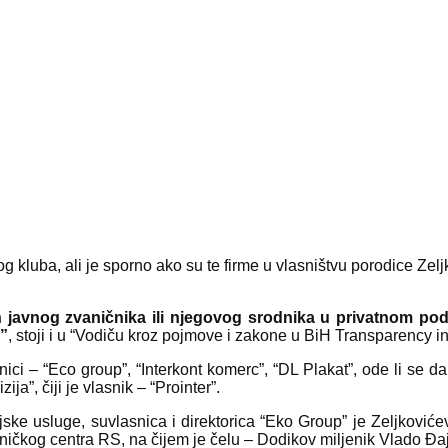
og kluba, ali je sporno ako su te firme u vlasništvu porodice Zel
n javnog zvaničnika ili njegovog srodnika u privatnom pod
a”
, stoji i u “Vodiču kroz pojmove i zakone u BiH Transparency i
ci – “Eco group”, “Interkont komerc”, “DL Plakat”, ode li se dalj
ja”, čiji je vlasnik – “Prointer”.
ijske usluge, suvlasnica i direktorica “Eko Group” je Zeljković
ničkog centra RS, na čijem je čelu – Dodikov miljenik Vlado Đaj