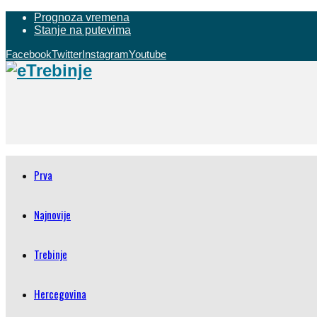
Prognoza vremena
Stanje na putevima
Facebook
Twitter
Instagram
Youtube
Prva
Najnovije
Trebinje
Hercegovina