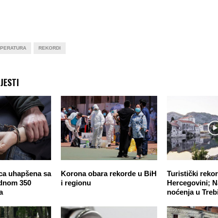
PERATURA
REKORDI
JESTI
ca uhapšena sa
Korona obara rekorde u BiH
Turistički rekor
ednom 350
i regionu
Hercegovini; N
a
noćenja u Treb