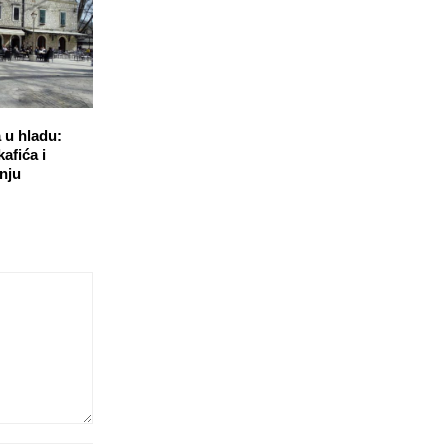
 u hladu:
kafića i
nju