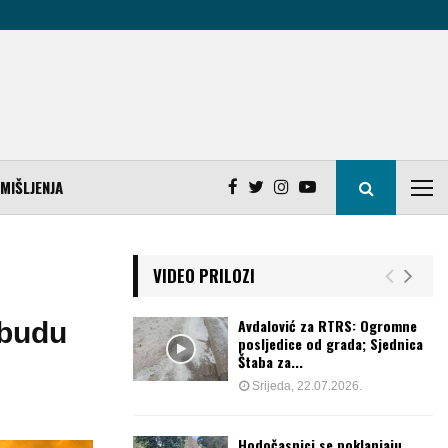
MIŠLJENJA
VIDEO PRILOZI
Avdalović za RTRS: Ogromne
a budu
posljedice od grada; Sjednica
Štaba za...
Srijeda, 22.07.2026.
Hodočasnici se poklanjaju