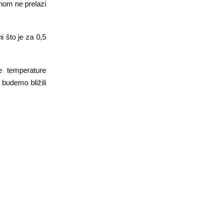
nom ne prelazi
i što je za 0,5
e temperature
budemo bližili