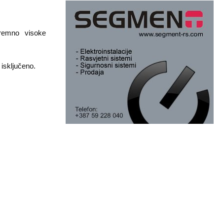
remno visoke
 isključeno.