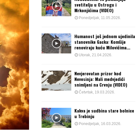
svetitelju u Ostrogu i
Mrkonjićima (VIDEO)
Ponedjeljak, 11.05.2026.
Humanost još jednom ujedinila
stanovnike Gacka: Komšije
renoviraju kuću Milovićima...
Utorak, 21.04.2026.
Nevjerovatan prizor kod
Nevesinja: Mali medvjedići
snimljeni na Crvnju (VIDEO)
Četvrtak, 19.03.2026.
Kakva je sudbina stare bolnice
u Trebinju
Ponedjeljak, 16.03.2026.