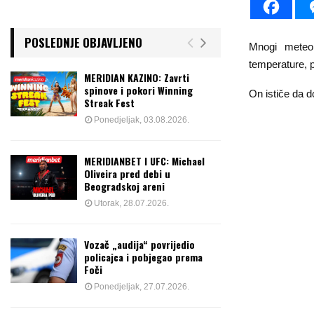
POSLEDNJE OBJAVLJENO
Mnogi meteo
temperature, p
MERIDIAN KAZINO: Zavrti
spinove i pokori Winning
On ističe da d
Streak Fest
Ponedjeljak, 03.08.2026.
MERIDIANBET I UFC: Michael
Oliveira pred debi u
Beogradskoj areni
Utorak, 28.07.2026.
Vozač „audija“ povrijedio
policajca i pobjegao prema
Foči
Ponedjeljak, 27.07.2026.