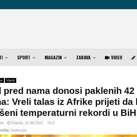
TI
SPORT
MAGAZIN
ZABAVA
VIDEO
na
Vijesti
 pred nama donosi paklenih 42
: Vreli talas iz Afrike prijeti d
eni temperaturni rekordi u BiH
nje
Srijeda, 11.08.2021.
0
afija:
Ilustracija