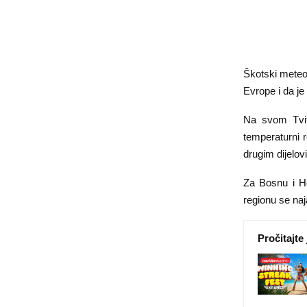
Škotski meteor
Evrope i da j
Na svom Tvite
temperaturni r
drugim dijelo
Za Bosnu i He
regionu se naj
Pročitajte