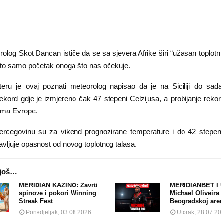
olog Skot Dancan ističe da se sa sjevera Afrike širi “užasan toplotni
e to samo početak onoga što nas očekuje.
ru je ovaj poznati meteorolog napisao da je na Siciliji do sad
ekord gdje je izmjereno čak 47 stepeni Celzijusa, a probijanje reko
vima Evrope.
rcegovinu su za vikend prognozirane temperature i do 42 stepen
avljuje opasnost od novog toplotnog talasa.
 još…
MERIDIAN KAZINO: Zavrti
MERIDIANBET I 
spinove i pokori Winning
Michael Oliveira
Streak Fest
Beogradskoj are
Ponedjeljak, 03.08.2026.
Utorak, 28.07.2