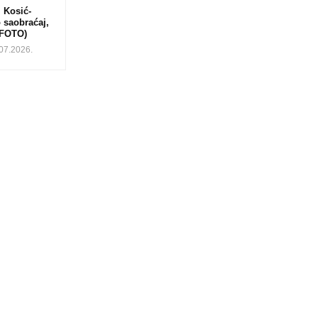
 Kosić-
 saobraćaj,
(FOTO)
.07.2026.