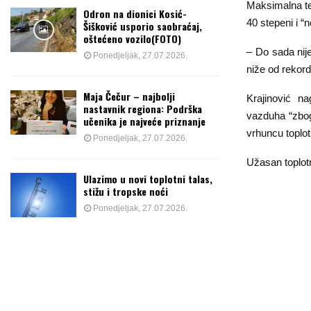
Maksimalna te
Odron na dionici Kosić-
40 stepeni i “
Šišković usporio saobraćaj,
oštećeno vozilo(FOTO)
– Do sada nije
Ponedjeljak, 27.07.2026.
niže od rekord
Maja Čečur – najbolji
Krajinović n
nastavnik regiona: Podrška
vazduha “zbog
učenika je najveće priznanje
vrhuncu toplotn
Ponedjeljak, 27.07.2026.
Užasan toplotn
Ulazimo u novi toplotni talas,
stižu i tropske noći
Ponedjeljak, 27.07.2026.