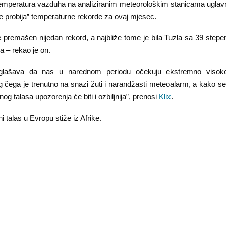
mperatura vazduha na analiziranim meteorološkim stanicama uglav
ne probija” temperaturne rekorde za ovaj mjesec.
 premašen nijedan rekord, a najbliže tome je bila Tuzla sa 39 stepen
a – rekao je on.
aglašava da nas u narednom periodu očekuju ekstremno visok
 čega je trenutno na snazi žuti i narandžasti meteoalarm, a kako se 
og talasa upozorenja će biti i ozbiljnija”, prenosi
Klix
.
i talas u Evropu stiže iz Afrike.