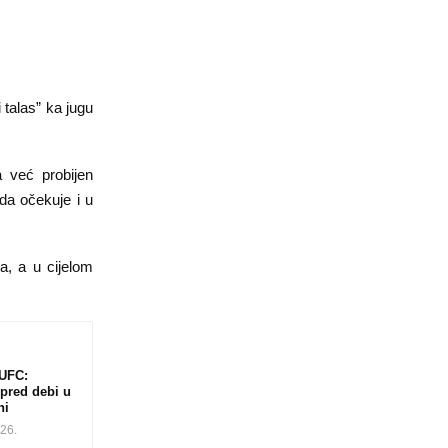
 talas” ka jugu
a već probijen
rda očekuje i u
a, a u cijelom
UFC:
 pred debi u
ni
026.