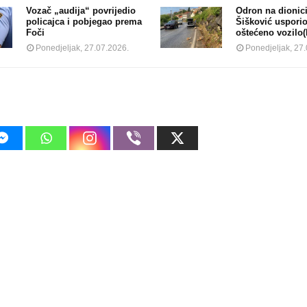
Vozač „audija“ povrijedio
Odron na dionici
policajca i pobjegao prema
Šišković usporio
Foči
oštećeno vozilo
Ponedjeljak, 27.07.2026.
Ponedjeljak, 27