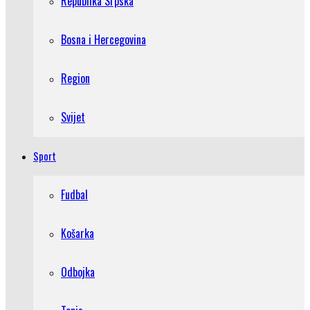
Republika Srpska
Bosna i Hercegovina
Region
Svijet
Sport
Fudbal
Košarka
Odbojka