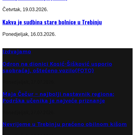
Četvrtak, 19.03.2026.
Kakva je sudbina stare bolnice u Trebinju
Ponedjeljak, 16.03.2026.
Izdvajamo
Odron na dionici Kosić-Šišković usporio
saobraćaj, oštećeno vozilo(FOTO)
Ponedjeljak, 27.07.2026.
Maja Čečur – najbolji nastavnik regiona:
Podrška učenika je najveće priznanje
Ponedjeljak, 27.07.2026.
Nevrijeme u Trebinju praćeno obilnom kišom