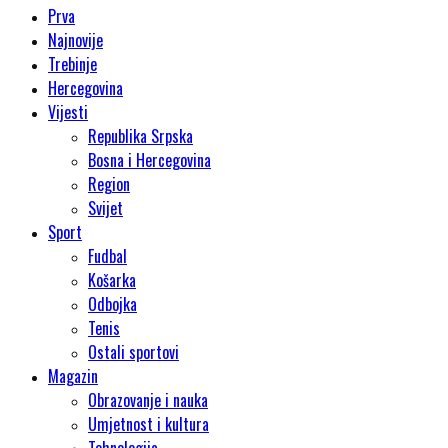
Prva
Najnovije
Trebinje
Hercegovina
Vijesti
Republika Srpska
Bosna i Hercegovina
Region
Svijet
Sport
Fudbal
Košarka
Odbojka
Tenis
Ostali sportovi
Magazin
Obrazovanje i nauka
Umjetnost i kultura