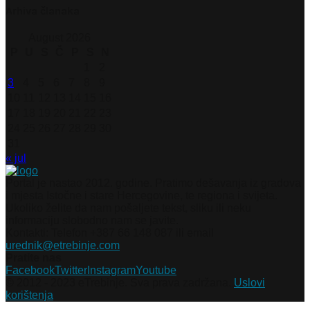
Arhiva članaka
August 2026
P
U
S
Č
P
S
N
1
2
3
4
5
6
7
8
9
10
11
12
13
14
15
16
17
18
19
20
21
22
23
24
25
26
27
28
29
30
31
« jul
Portal je nastao 2012. godine. Pratimo dešavanja iz gradova
i mjesta Istočne i stare Hercegovine, te regiona i svijeta.
Ukoliko želite da nam pošaljete tekst, sliku ili neku
informaciju slobodno nam se javite.
Kontakti: Telefon +387 66 148 087 ili email
urednik@etrebinje.com
Pratite nas
Facebook
Twitter
Instagram
Youtube
© 2012 - 2023 eTrebinje. Sva prava zadržana.
Uslovi
korištenja