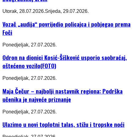
Utorak, 28.07.2026.
Srijeda, 29.07.2026.
Vozač „audija“ povrijedio policajca i pobjegao prema
Foči
Ponedjeljak, 27.07.2026.
Odron na dionici Kosić-Šišković usporio saobraćaj,
oštećeno vozilo(FOTO)
Ponedjeljak, 27.07.2026.
Maja Čečur – najbolji nastavnik regiona: Podrška
učenika je najveće priznanje
Ponedjeljak, 27.07.2026.
Ulazimo u novi toplotni talas, stižu i tropske noći
Ponedjeljak, 27.07.2026.