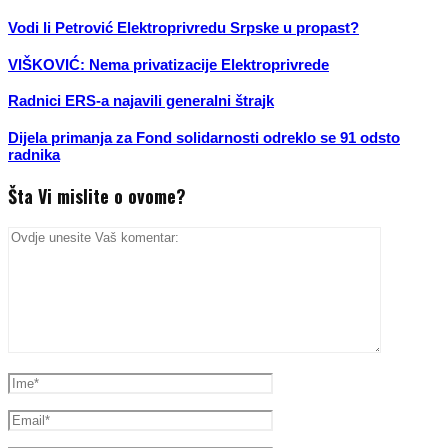
Vodi li Petrović Elektroprivredu Srpske u propast?
VIŠKOVIĆ: Nema privatizacije Elektroprivrede
Radnici ERS-a najavili generalni štrajk
Dijela primanja za Fond solidarnosti odreklo se 91 odsto
radnika
Šta Vi mislite o ovome?