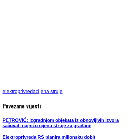
elektroprivreda
cijena struje
Povezane vijesti
PETROVIĆ: Izgradnjom objekata iz obnovljivih izvora
sačuvati najnižu cijenu struje za građane
Elektroprivreda RS planira milionsku dobit