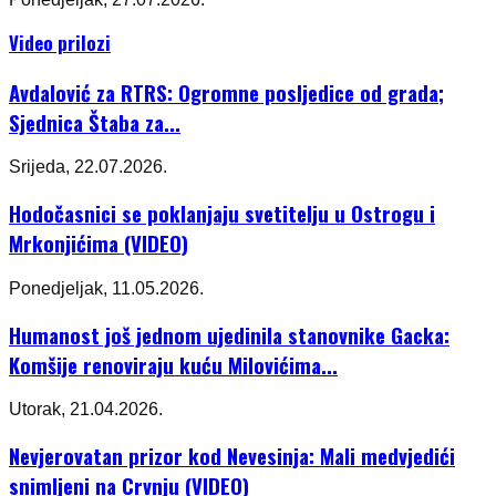
Video prilozi
Avdalović za RTRS: Ogromne posljedice od grada;
Sjednica Štaba za...
Srijeda, 22.07.2026.
Hodočasnici se poklanjaju svetitelju u Ostrogu i
Mrkonjićima (VIDEO)
Ponedjeljak, 11.05.2026.
Humanost još jednom ujedinila stanovnike Gacka:
Komšije renoviraju kuću Milovićima...
Utorak, 21.04.2026.
Nevjerovatan prizor kod Nevesinja: Mali medvjedići
snimljeni na Crvnju (VIDEO)