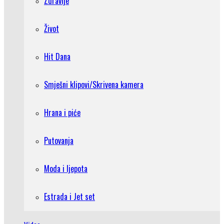
Zdravlje
Život
Hit Dana
Smješni klipovi/Skrivena kamera
Hrana i piće
Putovanja
Moda i ljepota
Estrada i Jet set