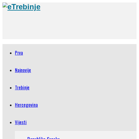
Prva
Najnovije
Trebinje
Hercegovina
Vijesti