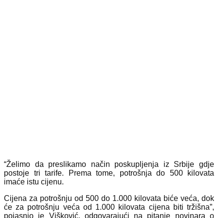
“Želimo da preslikamo način poskupljenja iz Srbije gdje
postoje tri tarife. Prema tome, potrošnja do 500 kilovata
imaće istu cijenu.
Cijena za potrošnju od 500 do 1.000 kilovata biće veća, dok
će za potrošnju veća od 1.000 kilovata cijena biti tržišna”,
pojasnio je Višković, odgovarajući na pitanje novinara o