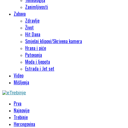
Tehnologija
Zanimljivosti
Zabava
Zdravlje
Život
Hit Dana
Smješni klipovi/Skrivena kamera
Hrana i piće
Putovanja
Moda i ljepota
Estrada i Jet set
Video
Mišljenja
Prva
Najnovije
Trebinje
Hercegovina