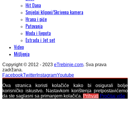
Hit Dana
Smješni klipovi/Skrivena kamera
Hrana i piće
Putovanja
Moda i ljepota
Estrada i Jet set
Video
Mišljenja
Copyright © 2012 - 2023
eTrebinje.com
. Sva prava
zadržana.
Facebook
Twitter
Instagram
Youtube
Ova stranica koristi kolačiće kako bi osigurali bolje
korisničko iskustvo. Nastavkom korištenja pretpostavićemo
da ste saglasni sa primanjem kolačića.
Prihvati
Pročitaj više