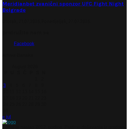
Meridianbet zvanični sponzor UFC Fight Night
Belgrade
Utorak, 21.07.2026.
Ponedjeljak, 27.07.2026.
pridružite nam se
Facebook
Arhiva članaka
August 2026
P
U
S
Č
P
S
N
1
2
3
4
5
6
7
8
9
10
11
12
13
14
15
16
17
18
19
20
21
22
23
24
25
26
27
28
29
30
31
« jul
Portal je nastao 2012. godine. Pratimo dešavanja iz gradova