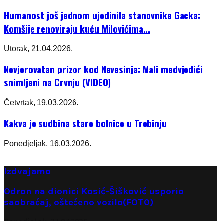
Humanost još jednom ujedinila stanovnike Gacka:
Komšije renoviraju kuću Milovićima...
Utorak, 21.04.2026.
Nevjerovatan prizor kod Nevesinja: Mali medvjedići
snimljeni na Crvnju (VIDEO)
Četvrtak, 19.03.2026.
Kakva je sudbina stare bolnice u Trebinju
Ponedjeljak, 16.03.2026.
Izdvajamo
Odron na dionici Kosić-Šišković usporio
saobraćaj, oštećeno vozilo(FOTO)