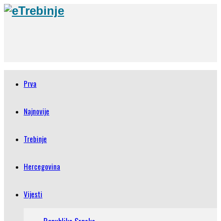
Prva
Najnovije
Trebinje
Hercegovina
Vijesti