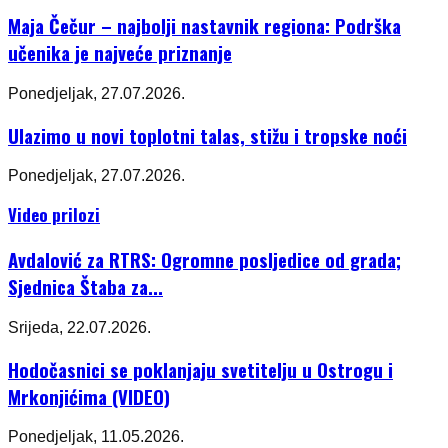
Maja Čečur – najbolji nastavnik regiona: Podrška
učenika je najveće priznanje
Ponedjeljak, 27.07.2026.
Ulazimo u novi toplotni talas, stižu i tropske noći
Ponedjeljak, 27.07.2026.
Video prilozi
Avdalović za RTRS: Ogromne posljedice od grada;
Sjednica Štaba za...
Srijeda, 22.07.2026.
Hodočasnici se poklanjaju svetitelju u Ostrogu i
Mrkonjićima (VIDEO)
Ponedjeljak, 11.05.2026.