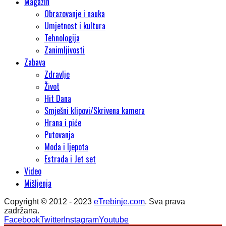
Magazin
Obrazovanje i nauka
Umjetnost i kultura
Tehnologija
Zanimljivosti
Zabava
Zdravlje
Život
Hit Dana
Smješni klipovi/Skrivena kamera
Hrana i piće
Putovanja
Moda i ljepota
Estrada i Jet set
Video
Mišljenja
Copyright © 2012 - 2023
eTrebinje.com
. Sva prava
zadržana.
Facebook
Twitter
Instagram
Youtube