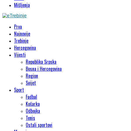
Mišljenja
Prva
Najnovije
Trebinje
Hercegovina
Vijesti
Republika Srpska
Bosna i Hercegovina
Region
Svijet
Sport
Fudbal
Košarka
Odbojka
Tenis
Ostali sportovi