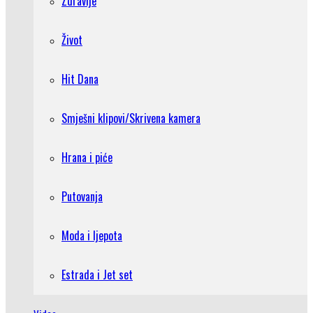
Zdravlje
Život
Hit Dana
Smješni klipovi/Skrivena kamera
Hrana i piće
Putovanja
Moda i ljepota
Estrada i Jet set