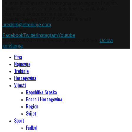
i mjesta Istočne i stare Hercegovine, te regiona i svijeta.
Ukoliko želite da nam pošaljete tekst, sliku ili neku
informaciju slobodno nam se javite.
Kontakti: Telefon +387 66 148 087 ili email
urednik@etrebinje.com
Pratite nas
Facebook
Twitter
Instagram
Youtube
© 2012 - 2023 eTrebinje. Sva prava zadržana.
Uslovi
korištenja
Prva
Najnovije
Trebinje
Hercegovina
Vijesti
Republika Srpska
Bosna i Hercegovina
Region
Svijet
Sport
Fudbal