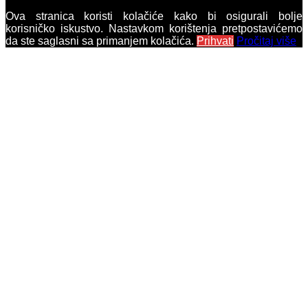
Ova stranica koristi kolačiće kako bi osigurali bolje
korisničko iskustvo. Nastavkom korištenja pretpostavićemo
da ste saglasni sa primanjem kolačića.
Prihvati
Pročitaj više