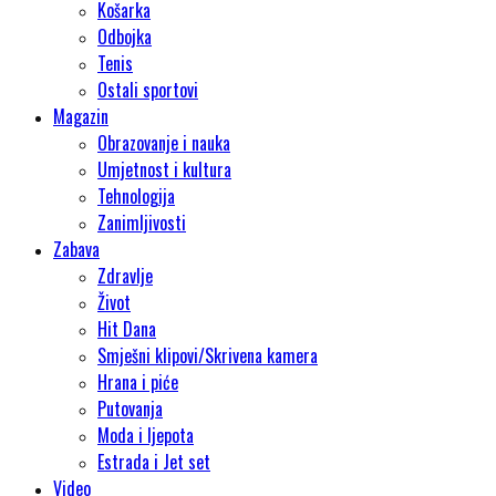
Košarka
Odbojka
Tenis
Ostali sportovi
Magazin
Obrazovanje i nauka
Umjetnost i kultura
Tehnologija
Zanimljivosti
Zabava
Zdravlje
Život
Hit Dana
Smješni klipovi/Skrivena kamera
Hrana i piće
Putovanja
Moda i ljepota
Estrada i Jet set
Video