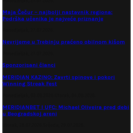
Ponedjeljak, 27.07.2026.
Maja Čečur – najbolji nastavnik regiona:
Podrška učenika je najveće priznanje
Ponedjeljak, 27.07.2026.
Nevrijeme u Trebinju praćeno obilnom kišom
Ponedjeljak, 27.07.2026.
Sponzorisani članci
MERIDIAN KAZINO: Zavrti spinove i pokori
Winning Streak Fest
Ponedjeljak, 03.08.2026.
Utorak, 04.08.2026.
MERIDIANBET I UFC: Michael Oliveira pred debi
u Beogradskoj areni
Utorak, 28.07.2026.
Srijeda, 29.07.2026.