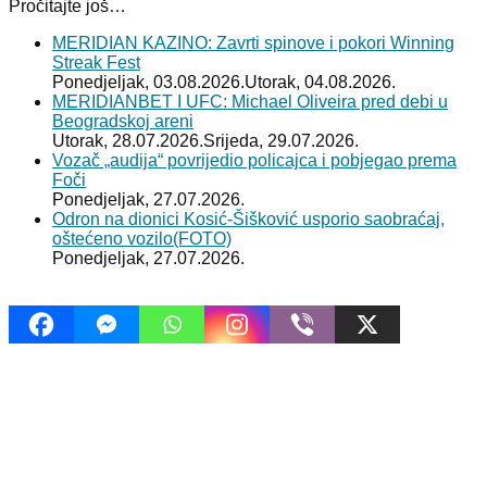
Pročitajte još…
MERIDIAN KAZINO: Zavrti spinove i pokori Winning
Streak Fest
Ponedjeljak, 03.08.2026.
Utorak, 04.08.2026.
MERIDIANBET I UFC: Michael Oliveira pred debi u
Beogradskoj areni
Utorak, 28.07.2026.
Srijeda, 29.07.2026.
Vozač „audija“ povrijedio policajca i pobjegao prema
Foči
Ponedjeljak, 27.07.2026.
Odron na dionici Kosić-Šišković usporio saobraćaj,
oštećeno vozilo(FOTO)
Ponedjeljak, 27.07.2026.