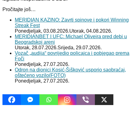
Pročitajte još…
MERIDIAN KAZINO: Zavrti spinove i pokori Winning
Streak Fest
Ponedjeljak, 03.08.2026.
Utorak, 04.08.2026.
MERIDIANBET I UFC: Michael Oliveira pred debi u
Beogradskoj areni
Utorak, 28.07.2026.
Srijeda, 29.07.2026.
Vozač „audija“ povrijedio policajca i pobjegao prema
Foči
Ponedjeljak, 27.07.2026.
Odron na dionici Kosić-Šišković usporio saobraćaj,
oštećeno vozilo(FOTO)
Ponedjeljak, 27.07.2026.