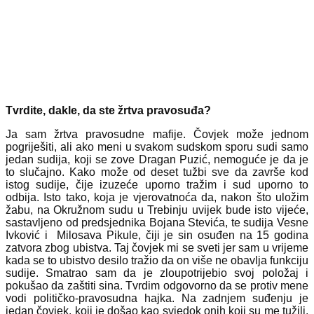
Tvrdite, dakle, da ste žrtva pravosuđa?
Ja sam žrtva pravosudne mafije. Čovjek može jednom
pogriješiti, ali ako meni u svakom sudskom sporu sudi samo
jedan sudija, koji se zove Dragan Puzić, nemoguće je da je
to slučajno. Kako može od deset tužbi sve da završe kod
istog sudije, čije izuzeće uporno tražim i sud uporno to
odbija. Isto tako, koja je vjerovatnoća da, nakon što uložim
žabu, na Okružnom sudu u Trebinju uvijek bude isto vijeće,
sastavljeno od predsjednika Bojana Stevića, te sudija Vesne
Ivković i Milosava Pikule, čiji je sin osuđen na 15 godina
zatvora zbog ubistva. Taj čovjek mi se sveti jer sam u vrijeme
kada se to ubistvo desilo tražio da on više ne obavlja funkciju
sudije. Smatrao sam da je zloupotrijebio svoj položaj i
pokušao da zaštiti sina. Tvrdim odgovorno da se protiv mene
vodi političko-pravosudna hajka. Na zadnjem suđenju je
jedan čovjek, koji je došao kao svjedok onih koji su me tužili,