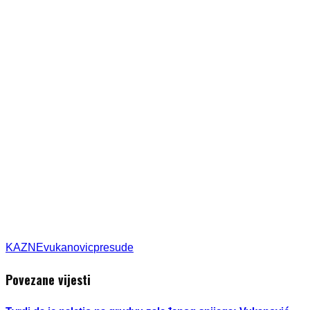
KAZNE
vukanovic
presude
Povezane vijesti