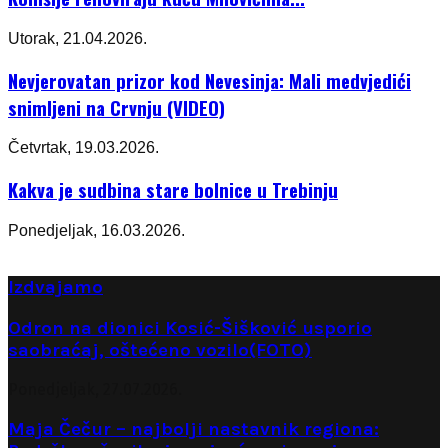
Utorak, 21.04.2026.
Nevjerovatan prizor kod Nevesinja: Mali medvjedići
snimljeni na Crvnju (VIDEO)
Četvrtak, 19.03.2026.
Kakva je sudbina stare bolnice u Trebinju
Ponedjeljak, 16.03.2026.
Izdvajamo
Odron na dionici Kosić-Šišković usporio
saobraćaj, oštećeno vozilo(FOTO)
Ponedjeljak, 27.07.2026.
Maja Čečur – najbolji nastavnik regiona: