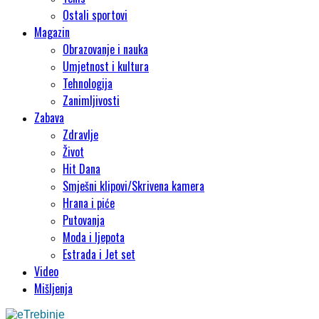
Ostali sportovi
Magazin
Obrazovanje i nauka
Umjetnost i kultura
Tehnologija
Zanimljivosti
Zabava
Zdravlje
Život
Hit Dana
Smješni klipovi/Skrivena kamera
Hrana i piće
Putovanja
Moda i ljepota
Estrada i Jet set
Video
Mišljenja