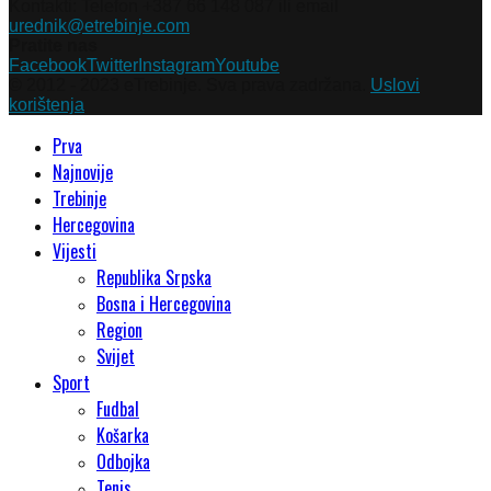
Kontakti: Telefon +387 66 148 087 ili email
urednik@etrebinje.com
Pratite nas
Facebook
Twitter
Instagram
Youtube
© 2012 - 2023 eTrebinje. Sva prava zadržana.
Uslovi
korištenja
Prva
Najnovije
Trebinje
Hercegovina
Vijesti
Republika Srpska
Bosna i Hercegovina
Region
Svijet
Sport
Fudbal
Košarka
Odbojka
Tenis