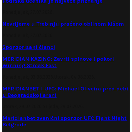
Podrška učenika je najveće priznanje
Ponedjeljak, 27.07.2026.
Nevrijeme u Trebinju praćeno obilnom kišom
Ponedjeljak, 27.07.2026.
Sponzorisani članci
MERIDIAN KAZINO: Zavrti spinove i pokori
Winning Streak Fest
Ponedjeljak, 03.08.2026.
Utorak, 04.08.2026.
MERIDIANBET I UFC: Michael Oliveira pred debi
u Beogradskoj areni
Utorak, 28.07.2026.
Srijeda, 29.07.2026.
Meridianbet zvanični sponzor UFC Fight Night
Belgrade