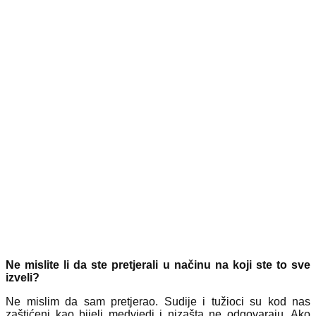
Ne mislite li da ste pretjerali u načinu na koji ste to sve
izveli?
Ne mislim da sam pretjerao. Sudije i tužioci su kod nas
zaštićeni kao bijeli medvjedi i nizašta ne odgovaraju. Ako