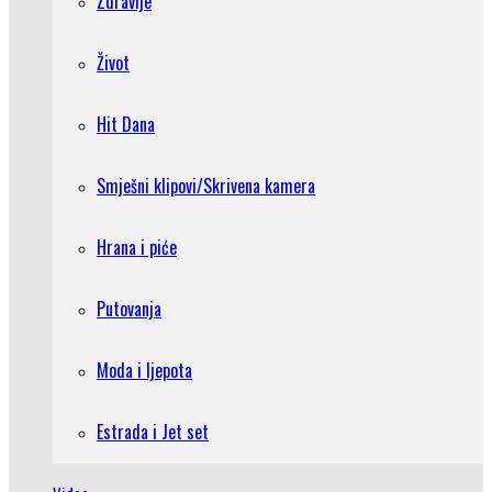
Zdravlje
Život
Hit Dana
Smješni klipovi/Skrivena kamera
Hrana i piće
Putovanja
Moda i ljepota
Estrada i Jet set