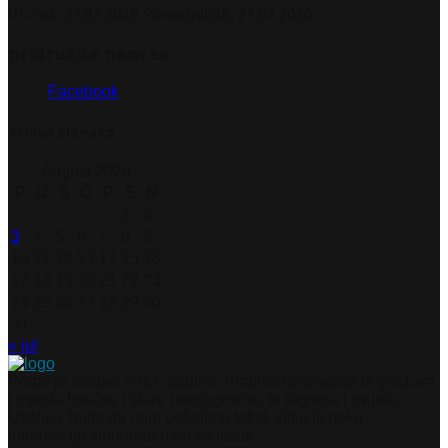
Utorak, 21.07.2026.
Ponedjeljak, 27.07.2026.
pridružite nam se
Facebook
Arhiva članaka
August 2026
P
U
S
Č
P
S
N
1
2
3
4
5
6
7
8
9
10
11
12
13
14
15
16
17
18
19
20
21
22
23
24
25
26
27
28
29
30
31
« jul
Portal je nastao 2012. godine. Pratimo dešavanja iz gradova
i mjesta Istočne i stare Hercegovine, te regiona i svijeta.
Ukoliko želite da nam pošaljete tekst, sliku ili neku
informaciju slobodno nam se javite.