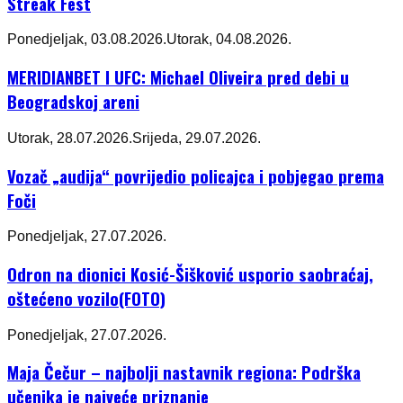
Streak Fest
Ponedjeljak, 03.08.2026.
Utorak, 04.08.2026.
MERIDIANBET I UFC: Michael Oliveira pred debi u
Beogradskoj areni
Utorak, 28.07.2026.
Srijeda, 29.07.2026.
Vozač „audija“ povrijedio policajca i pobjegao prema
Foči
Ponedjeljak, 27.07.2026.
Odron na dionici Kosić-Šišković usporio saobraćaj,
oštećeno vozilo(FOTO)
Ponedjeljak, 27.07.2026.
Maja Čečur – najbolji nastavnik regiona: Podrška
učenika je najveće priznanje