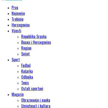
Prva
Najnovije
Trebinje
Hercegovina
Vijesti
Republika Srpska
Bosna i Hercegovina
Region
Svijet
Sport
Fudbal
Košarka
Odbojka
Tenis
Ostali sportovi
Magazin
Obrazovanje i nauka
Umjetnost i kultura