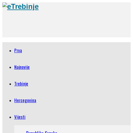
Prva
Najnovije
Trebinje
Hercegovina
Vijesti