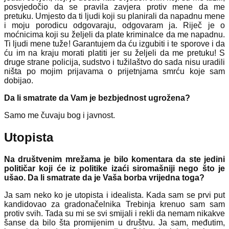
posvjedočio da se pravila zavjera protiv mene da me
pretuku. Umjesto da ti ljudi koji su planirali da napadnu mene
i moju porodicu odgovaraju, odgovaram ja. Riječ je o
moćnicima koji su željeli da plate kriminalce da me napadnu.
Ti ljudi mene tuže! Garantujem da ću izgubiti i te sporove i da
ću im na kraju morati platiti jer su željeli da me pretuku! S
druge strane policija, sudstvo i tužilaštvo do sada nisu uradili
ništa po mojim prijavama o prijetnjama smrću koje sam
dobijao.
Da li smatrate da Vam je bezbjednost ugrožena?
Samo me čuvaju bog i javnost.
Utopista
Na društvenim mrežama je bilo komentara da ste jedini
političar koji će iz politike izaći siromašniji nego što je
ušao. Da li smatrate da je Vaša borba vrijedna toga?
Ja sam neko ko je utopista i idealista. Kada sam se prvi put
kandidovao za gradonačelnika Trebinja krenuo sam sam
protiv svih. Tada su mi se svi smijali i rekli da nemam nikakve
šanse da bilo šta promijenim u društvu. Ja sam, međutim,