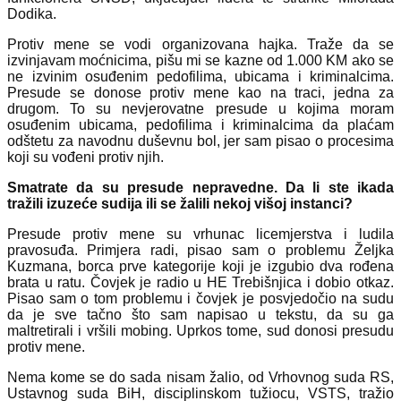
Dodika.
Protiv mene se vodi organizovana hajka. Traže da se
izvinjavam moćnicima, pišu mi se kazne od 1.000 KM ako se
ne izvinim osuđenim pedofilima, ubicama i kriminalcima.
Presude se donose protiv mene kao na traci, jedna za
drugom. To su nevjerovatne presude u kojima moram
osuđenim ubicama, pedofilima i kriminalcima da plaćam
odštetu za navodnu duševnu bol, jer sam pisao o procesima
koji su vođeni protiv njih.
Smatrate da su presude nepravedne. Da li ste ikada
tražili izuzeće sudija ili se žalili nekoj višoj instanci?
Presude protiv mene su vrhunac licemjerstva i ludila
pravosuđa. Primjera radi, pisao sam o problemu Željka
Kuzmana, borca prve kategorije koji je izgubio dva rođena
brata u ratu. Čovjek je radio u HE Trebišnjica i dobio otkaz.
Pisao sam o tom problemu i čovjek je posvjedočio na sudu
da je sve tačno što sam napisao u tekstu, da su ga
maltretirali i vršili mobing. Uprkos tome, sud donosi presudu
protiv mene.
Nema kome se do sada nisam žalio, od Vrhovnog suda RS,
Ustavnog suda BiH, disciplinskom tužiocu, VSTS, tražio