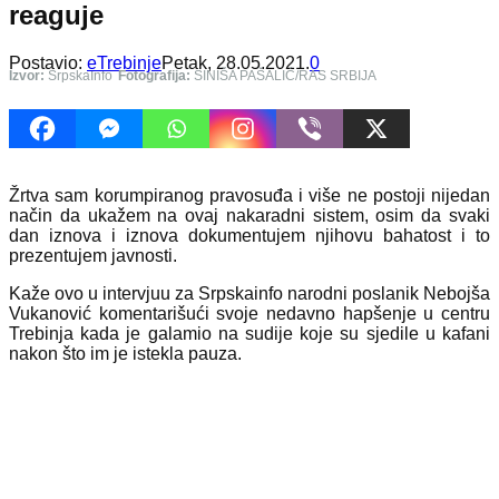
reaguje
Postavio:
eTrebinje
Petak, 28.05.2021.
0
Izvor:
SrpskaInfo
Fotografija:
SINIŠA PAŠALIĆ/RAS SRBIJA
Žrtva sam korumpiranog pravosuđa i više ne postoji nijedan
način da ukažem na ovaj nakaradni sistem, osim da svaki
dan iznova i iznova dokumentujem njihovu bahatost i to
prezentujem javnosti.
Kaže ovo u intervjuu za Srpskainfo narodni poslanik Nebojša
Vukanović komentarišući svoje nedavno hapšenje u centru
Trebinja kada je galamio na sudije koje su sjedile u kafani
nakon što im je istekla pauza.