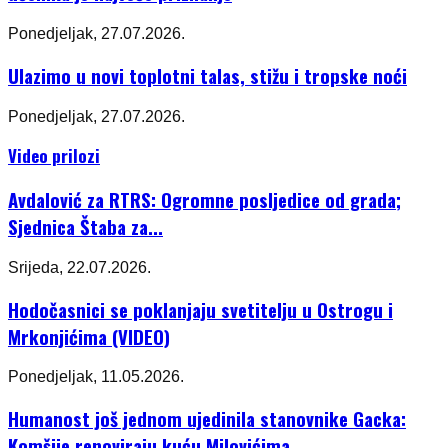
Ponedjeljak, 27.07.2026.
Ulazimo u novi toplotni talas, stižu i tropske noći
Ponedjeljak, 27.07.2026.
Video prilozi
Avdalović za RTRS: Ogromne posljedice od grada;
Sjednica Štaba za...
Srijeda, 22.07.2026.
Hodočasnici se poklanjaju svetitelju u Ostrogu i
Mrkonjićima (VIDEO)
Ponedjeljak, 11.05.2026.
Humanost još jednom ujedinila stanovnike Gacka:
Komšije renoviraju kuću Milovićima...