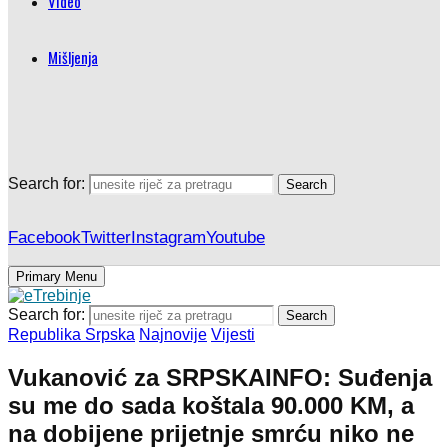
Video
Mišljenja
Search for:
Search
Facebook
Twitter
Instagram
Youtube
Primary Menu
Search for:
Search
Republika Srpska
Najnovije
Vijesti
Vukanović za SRPSKAINFO: Suđenja
su me do sada koštala 90.000 KM, a
na dobijene prijetnje smrću niko ne