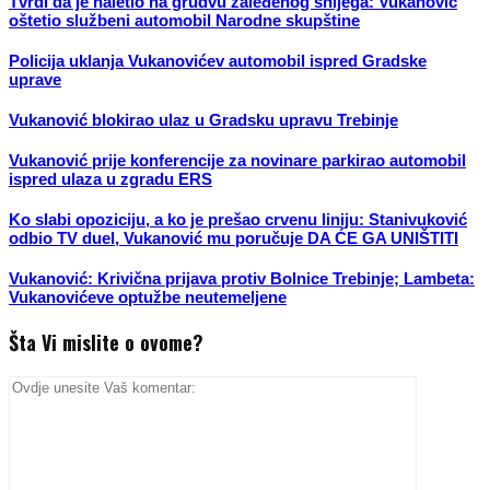
Tvrdi da je naletio na grudvu zaleđenog snijega: Vukanović
oštetio službeni automobil Narodne skupštine
Policija uklanja Vukanovićev automobil ispred Gradske
uprave
Vukanović blokirao ulaz u Gradsku upravu Trebinje
Vukanović prije konferencije za novinare parkirao automobil
ispred ulaza u zgradu ERS
Ko slabi opoziciju, a ko je prešao crvenu liniju: Stanivuković
odbio TV duel, Vukanović mu poručuje DA ĆE GA UNIŠTITI
Vukanović: Krivična prijava protiv Bolnice Trebinje; Lambeta:
Vukanovićeve optužbe neutemeljene
Šta Vi mislite o ovome?