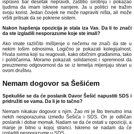
ispravio bar desetak nepravdi, zaštitio sirotinju i pokazao
ljudima da imam iskrene namjere. Ja u politici ne tražim
svoju korist. Jedan čovjek ne može napraviti ništa, ali može
vršiti pritisak da se pokrene sistem.
Nakon hapšenja opozicija je stala iza Vas. Da li to znači
da ste izgladili nesporazume koje ste imali?
Ako imate različito mišljenje o nečemu ne znači da ste u
nekim lošim odnosima. Logično je pokazati kolegijalnost.
Hvala svima koji su reagovali, kako običnim građanima, tako
i političarima. Moramo pokazati solidarnost i spremnost da
preuzmemo odgovornost da se iz temelja mijenjaju stvari u
ovom društvu.
Nemam dogovor sa Šešićem
Spekuliše se da će poslanik Davor Šešić napustiti SDS i
pridružiti se vama. Da li je to tačno?
Nemam nikakav dogovor s njim. Žao mi je što trenutno ima
nekih nesporazuma između Šešića i SDS. On je odličan
poslanik i dobar momak. Nadam se da će ostati u opoziciji, a
manje je bitno u kojoj stranci. Iskreno se nadam da će
izgladiti nesporazume u SDS.