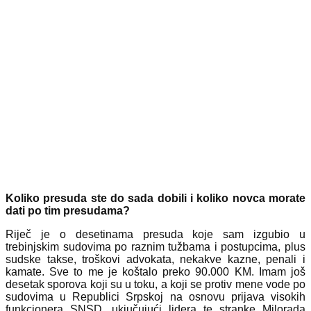
Koliko presuda ste do sada dobili i koliko novca morate
dati po tim presudama?
Riječ je o desetinama presuda koje sam izgubio u
trebinjskim sudovima po raznim tužbama i postupcima, plus
sudske takse, troškovi advokata, nekakve kazne, penali i
kamate. Sve to me je koštalo preko 90.000 KM. Imam još
desetak sporova koji su u toku, a koji se protiv mene vode po
sudovima u Republici Srpskoj na osnovu prijava visokih
funkcionera SNSD, ukjučujući lidera te stranke Milorada