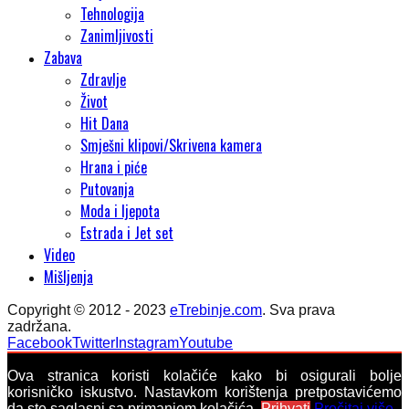
Tehnologija
Zanimljivosti
Zabava
Zdravlje
Život
Hit Dana
Smješni klipovi/Skrivena kamera
Hrana i piće
Putovanja
Moda i ljepota
Estrada i Jet set
Video
Mišljenja
Copyright © 2012 - 2023
eTrebinje.com
. Sva prava
zadržana.
Facebook
Twitter
Instagram
Youtube
Ova stranica koristi kolačiće kako bi osigurali bolje
korisničko iskustvo. Nastavkom korištenja pretpostavićemo
da ste saglasni sa primanjem kolačića.
Prihvati
Pročitaj više