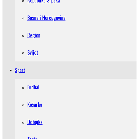
Republika Srpska
Bosna i Hercegovina
Region
Svijet
Sport
Fudbal
Košarka
Odbojka