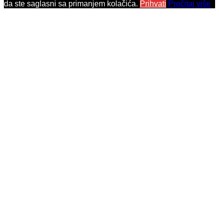
da ste saglasni sa primanjem kolačića.
Prihvati
Pročitaj više