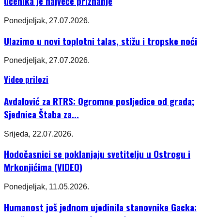
učenika je najveće priznanje
Ponedjeljak, 27.07.2026.
Ulazimo u novi toplotni talas, stižu i tropske noći
Ponedjeljak, 27.07.2026.
Video prilozi
Avdalović za RTRS: Ogromne posljedice od grada;
Sjednica Štaba za...
Srijeda, 22.07.2026.
Hodočasnici se poklanjaju svetitelju u Ostrogu i
Mrkonjićima (VIDEO)
Ponedjeljak, 11.05.2026.
Humanost još jednom ujedinila stanovnike Gacka: