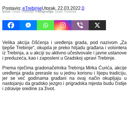
Postavio:
eTrebinje
Utorak, 22.03.2022.
0
Izvor:
Grad Trebinje
Fotografija:
Grad Trebinje
Velika akcija čišćenja i uređenja grada, pod nazivom „Za
ljepše Trebinje“, okupila je preko hiljadu građana i volontera
iz Trebinja, a u akciji su aktivno učestvovale i javne ustanove
i preduzeća, kao i zaposleni u Gradskoj upravi Trebinje.
Prema riječima gradonačelnika Trebinja Mirka Ćurića, akcije
uređenja grada prerasle su u jednu korisnu i lijepu tradiciju,
jer se već godinama građani na ovaj način okupljaju u
nastojanju da gradsko jezgro i prigradska mjesta budu čistije
i zdravije sredine za život.