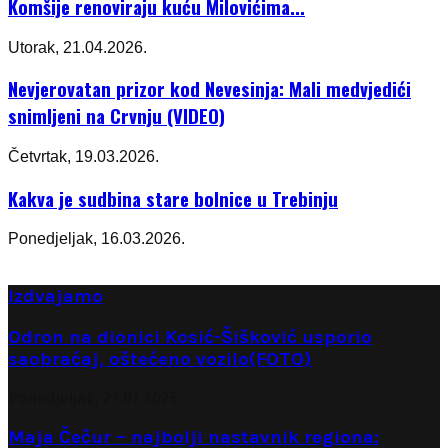
Komšije renoviraju kuću Milovićima...
Utorak, 21.04.2026.
Nevjerovatan prizor kod Nevesinja: Mali medvjedići
snimljeni na Crvnju (VIDEO)
Četvrtak, 19.03.2026.
Kakva je sudbina stare bolnice u Trebinju
Ponedjeljak, 16.03.2026.
Izdvajamo
Odron na dionici Kosić-Šišković usporio
saobraćaj, oštećeno vozilo(FOTO)
Ponedjeljak, 27.07.2026.
Maja Čečur – najbolji nastavnik regiona: