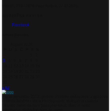
Utorak, 21.07.2026.
Ponedjeljak, 27.07.2026.
pridružite nam se
Facebook
Arhiva članaka
August 2026
P
U
S
Č
P
S
N
1
2
3
4
5
6
7
8
9
10
11
12
13
14
15
16
17
18
19
20
21
22
23
24
25
26
27
28
29
30
31
« jul
Portal je nastao 2012. godine. Pratimo dešavanja iz gradova
i mjesta Istočne i stare Hercegovine, te regiona i svijeta.
Ukoliko želite da nam pošaljete tekst, sliku ili neku
informaciju slobodno nam se javite.