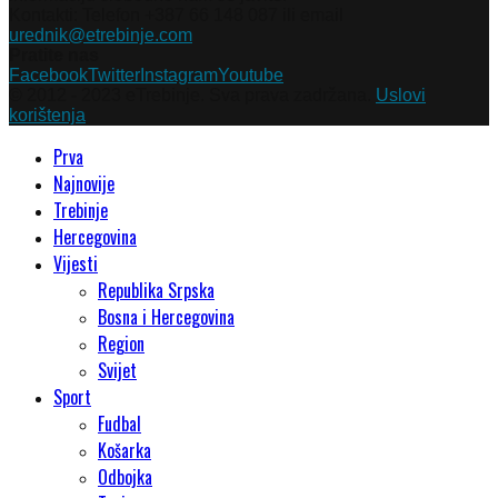
Kontakti: Telefon +387 66 148 087 ili email
urednik@etrebinje.com
Pratite nas
Facebook
Twitter
Instagram
Youtube
© 2012 - 2023 eTrebinje. Sva prava zadržana.
Uslovi
korištenja
Prva
Najnovije
Trebinje
Hercegovina
Vijesti
Republika Srpska
Bosna i Hercegovina
Region
Svijet
Sport
Fudbal
Košarka
Odbojka