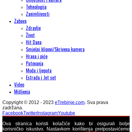
Tehnologija
Zanimljivosti
Zabava
Zdravlje
Život
Hit Dana
Smješni klipovi/Skrivena kamera
Hrana i piće
Putovanja
Moda i ljepota
Estrada i Jet set
Video
Mišljenja
Copyright © 2012 - 2023
eTrebinje.com
. Sva prava
zadržana.
Facebook
Twitter
Instagram
Youtube
Ova stranica koristi kolačiće kako bi osigurali bolje
korisničko iskustvo. Nastavkom korištenja pretpostavićemo