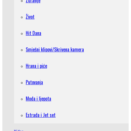
Zdravlje
Život
Hit Dana
Smješni klipovi/Skrivena kamera
Hrana i piće
Putovanja
Moda i ljepota
Estrada i Jet set