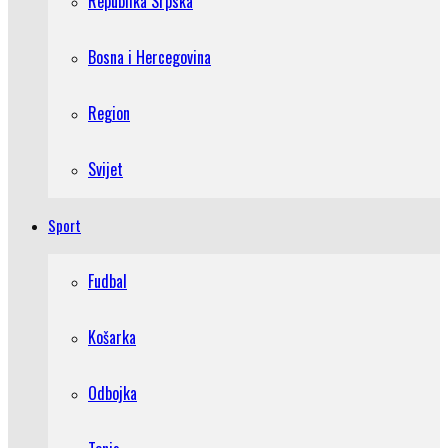
Republika Srpska
Bosna i Hercegovina
Region
Svijet
Sport
Fudbal
Košarka
Odbojka