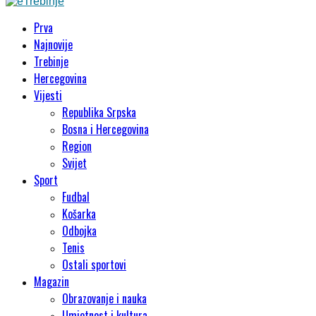
Prva
Najnovije
Trebinje
Hercegovina
Vijesti
Republika Srpska
Bosna i Hercegovina
Region
Svijet
Sport
Fudbal
Košarka
Odbojka
Tenis
Ostali sportovi
Magazin
Obrazovanje i nauka
Umjetnost i kultura