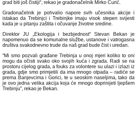
grad biti još čistiji“, rekao je gradonačelnik Mirko Ćurić.
Gradonačelnik je pohvalio napore svih učesnika akcije i
istakao da Trebinjci i Trebinjke imaju visok stepen svijesti
kada je u pitanju zaštita i očuvanje životne sredine.
Direktor JU „Ekologija i bezbjednost“ Stevan Bekan je
napomenuo da se komunalne službe, ustanove i vatrogasna
društva svakodnevno trude da naš grad bude čist i uredan.
“Mi smo pozvali građane Trebinja u onoj mjeri koliko to oni
mogu da očisti svako oko svojih kuća i zgrada. Radi se na
prostoru cijelog grada, a fouks za volontere su ulazi i izlazi iz
grada, gdje smo primjetili da ima mnogo otpada – radiće se
prema Banjevcima i Gorici, te u seoskim naseljima, tako da
je ovo jedna velika akcija koja će mnogo doprinijeti ljepšem
Trebinju”, rekao je Bekan.