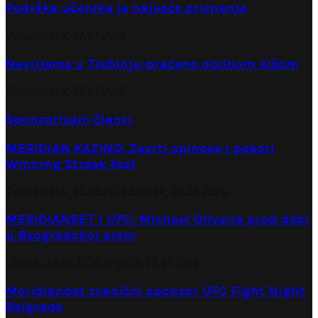
Podrška učenika je najveće priznanje
Ponedjeljak, 27.07.2026.
Nevrijeme u Trebinju praćeno obilnom kišom
Ponedjeljak, 27.07.2026.
Sponzorisani članci
MERIDIAN KAZINO: Zavrti spinove i pokori
Winning Streak Fest
Ponedjeljak, 03.08.2026.
Utorak, 04.08.2026.
MERIDIANBET I UFC: Michael Oliveira pred debi
u Beogradskoj areni
Utorak, 28.07.2026.
Srijeda, 29.07.2026.
Meridianbet zvanični sponzor UFC Fight Night
Belgrade