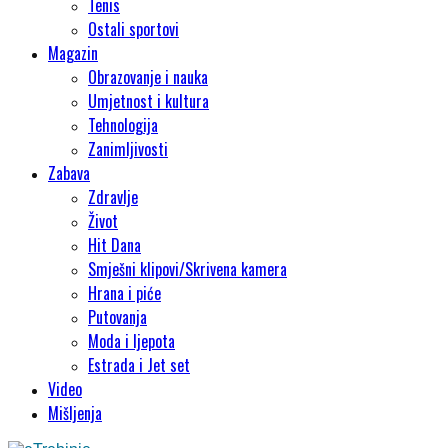
Tenis
Ostali sportovi
Magazin
Obrazovanje i nauka
Umjetnost i kultura
Tehnologija
Zanimljivosti
Zabava
Zdravlje
Život
Hit Dana
Smješni klipovi/Skrivena kamera
Hrana i piće
Putovanja
Moda i ljepota
Estrada i Jet set
Video
Mišljenja