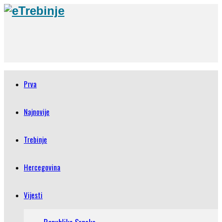
Prva
Najnovije
Trebinje
Hercegovina
Vijesti