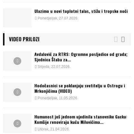
Ulazimo u novi toplotni talas, stižu i tropske noći
Ponedjeljak, 27.07.2026.
VIDEO PRILOZI
Avdalović za RTRS: Ogromne posljedice od grada;
Sjednica Štaba za...
Srijeda, 22.07.2026.
Hodočasnici se poklanjaju svetitelju u Ostrogu i
Mrkonjićima (VIDEO)
Ponedjeljak, 11.05.2026.
Humanost još jednom ujedinila stanovnike Gacka:
Komšije renoviraju kuću Milovićima...
Utorak, 21.04.2026.