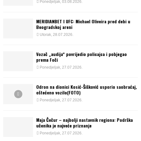
Ponedjeljak, 03.08.2026.
MERIDIANBET I UFC: Michael Oliveira pred debi u
Beogradskoj areni
Utorak, 28.07.2026.
Vozač „audija“ povrijedio policajca i pobjegao
prema Foči
Ponedjeljak, 27.07.2026.
Odron na dionici Kosić-Šišković usporio saobraćaj,
oštećeno vozilo(FOTO)
Ponedjeljak, 27.07.2026.
Maja Čečur – najbolji nastavnik regiona: Podrška
učenika je najveće priznanje
Ponedjeljak, 27.07.2026.