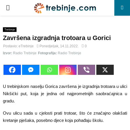
P
R
Trebinje
Završena izgradnja trotoara u Gorici
I
Postavio:
eTrebinje
Ponedjeljak, 14.11.2022.
0
M
Izvor:
Radio Trebinje
Fotografija:
Radio Trebinje
A
R
U trebinjskom naselju Gorica završena je izgradnja trotoara u ulici
Nikšićki put, koja je jedna od najprometnijih saobraćajnica u
Y
gradu.
Ovu ulicu sada u cjelosti prati trotoar, što će značajno olakšati
M
kretanje pješaka, posebno djece koja pohađaju školu.