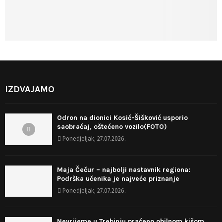
IZDVAJAMO
Odron na dionici Kosić-Šišković usporio
saobraćaj, oštećeno vozilo(FOTO)
Ponedjeljak, 27.07.2026.
Maja Čečur – najbolji nastavnik regiona:
Podrška učenika je najveće priznanje
Ponedjeljak, 27.07.2026.
Nevrijeme u Trebinju praćeno obilnom kišom