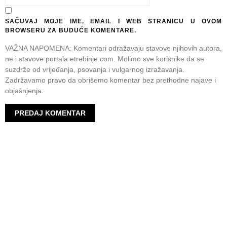
SAČUVAJ MOJE IME, EMAIL I WEB STRANICU U OVOM
BROWSERU ZA BUDUĆE KOMENTARE.
VAŽNA NAPOMENA: Komentari odražavaju stavove njihovih autora,
ne i stavove portala etrebinje.com. Molimo sve korisnike da se
suzdrže od vrijeđanja, psovanja i vulgarnog izražavanja.
Zadržavamo pravo da obrišemo komentar bez prethodne najave i
objašnjenja.