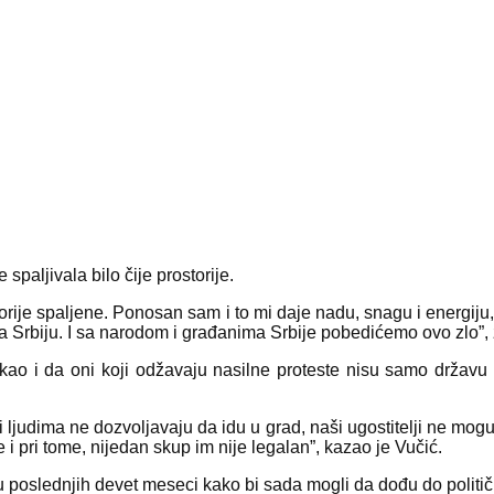
 spaljivala bilo čije prostorije.
rije spaljene. Ponosan sam i to mi daje nadu, snagu i energiju, 
za Srbiju. I sa narodom i građanima Srbije pobedićemo ovo zlo”, 
, kao i da oni koji odžavaju nasilne proteste nisu samo državu
ljudima ne dozvoljavaju da idu u grad, naši ugostitelji ne mogu d
i pri tome, nijedan skup im nije legalan”, kazao je Vučić.
 u poslednjih devet meseci kako bi sada mogli da dođu do politič