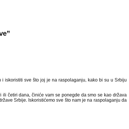
ve”
 iskoristiti sve što joj je na raspolaganju, kako bi su u Srbiju
ri ili četiri dana, činiće vam se ponegde da smo se kao država
države Srbije. Iskoristićemo sve što nam je na raspolaganju da