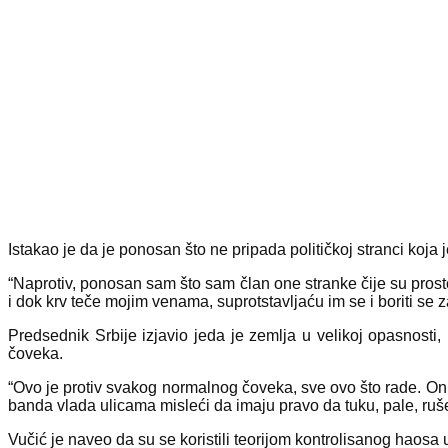
Istakao je da je ponosan što ne pripada političkoj stranci koja je
“Naprotiv, ponosan sam što sam član one stranke čije su prosto
i dok krv teče mojim venama, suprotstavljaću im se i boriti se 
Predsednik Srbije izjavio jeda je zemlja u velikoj opasnosti
čoveka.
“Ovo je protiv svakog normalnog čoveka, sve ovo što rade. Oni 
banda vlada ulicama misleći da imaju pravo da tuku, pale, ruše 
Vučić je naveo da su se koristili teorijom kontrolisanog haosa