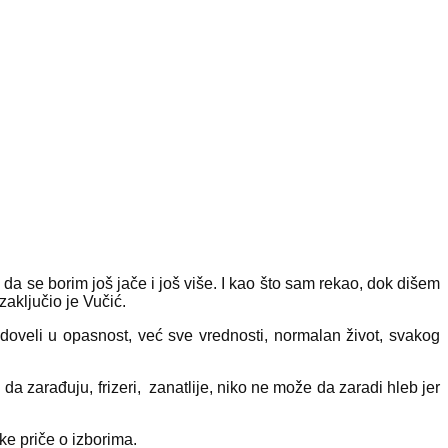
da se borim još jače i još više. I kao što sam rekao, dok dišem
zaključio je Vučić.
 doveli u opasnost, već sve vrednosti, normalan život, svakog
a zarađuju, frizeri, zanatlije, niko ne može da zaradi hleb jer
ke priče o izborima.