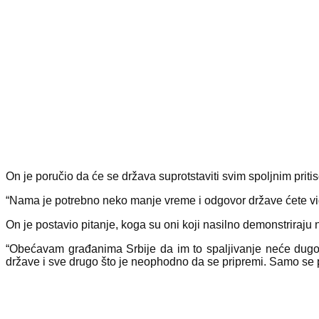
On je poručio da će se država suprotstaviti svim spoljnim pritis
“Nama je potrebno neko manje vreme i odgovor države ćete videt
On je postavio pitanje, koga su oni koji nasilno demonstriraju n
“Obećavam građanima Srbije da im to spaljivanje neće dugo 
države i sve drugo što je neophodno da se pripremi. Samo se pl