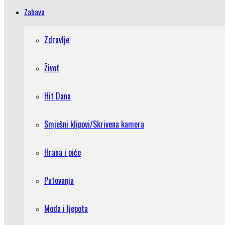
Zabava
Zdravlje
Život
Hit Dana
Smješni klipovi/Skrivena kamera
Hrana i piće
Putovanja
Moda i ljepota