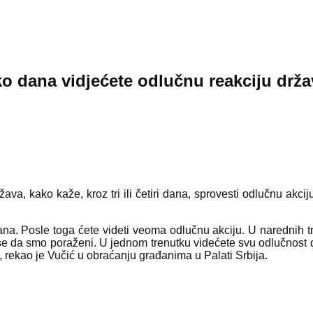
ko dana vidjećete odlučnu reakciju drža
a, kako kaže, kroz tri ili četiri dana, sprovesti odlučnu akciju i
 dana. Posle toga ćete videti veoma odlučnu akciju. U narednih t
 se da smo poraženi. U jednom trenutku videćete svu odlučnost 
, rekao je Vučić u obraćanju građanima u Palati Srbija.