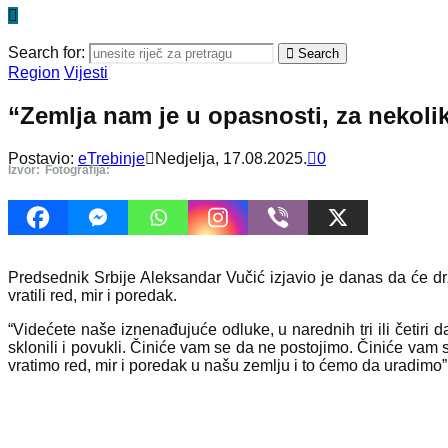
Search for:
Search
Region
Vijesti
“Zemlja nam je u opasnosti, za nekoli
Postavio:
eTrebinje
Nedjelja, 17.08.2025.
0
Izvor:
Fotografija:
Predsednik Srbije Aleksandar Vučić izjavio je danas da će držav
vratili red, mir i poredak.
“Videćete naše iznenađujuće odluke, u narednih tri ili četiri
sklonili i povukli. Činiće vam se da ne postojimo. Činiće vam
vratimo red, mir i poredak u našu zemlju i to ćemo da uradimo”