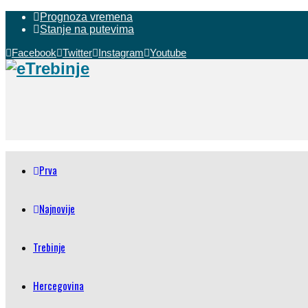
Prognoza vremena
Stanje na putevima
Facebook
Twitter
Instagram
Youtube
Prva
Najnovije
Trebinje
Hercegovina