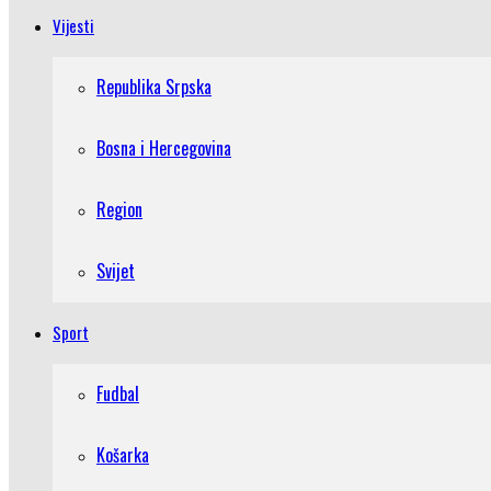
Vijesti
Republika Srpska
Bosna i Hercegovina
Region
Svijet
Sport
Fudbal
Košarka