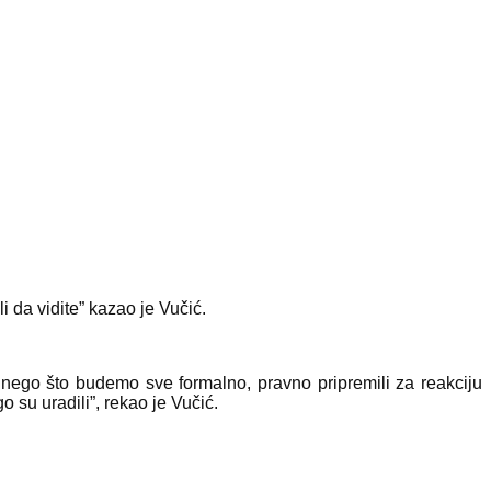
 da vidite” kazao je Vučić.
nego što budemo sve formalno, pravno pripremili za reakciju
 su uradili”, rekao je Vučić.