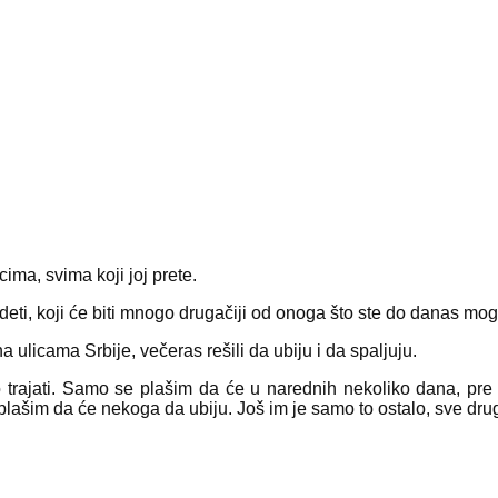
cima, svima koji joj prete.
i, koji će biti mnogo drugačiji od onoga što ste do danas mogli
a ulicama Srbije, večeras rešili da ubiju i da spaljuju.
trajati. Samo se plašim da će u narednih nekoliko dana, pre 
ašim da će nekoga da ubiju. Još im je samo to ostalo, sve drugo