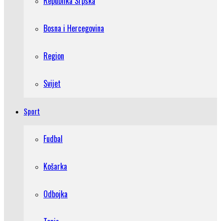
Republika Srpska
Bosna i Hercegovina
Region
Svijet
Sport
Fudbal
Košarka
Odbojka