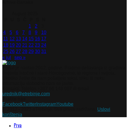
Arhiva članaka
August 2025
P
U
S
Č
P
S
N
1
2
3
4
5
6
7
8
9
10
11
12
13
14
15
16
17
18
19
20
21
22
23
24
25
26
27
28
29
30
31
« jul
sep »
Portal je nastao 2012. godine. Pratimo dešavanja iz gradova
i mjesta Istočne i stare Hercegovine, te regiona i svijeta.
Ukoliko želite da nam pošaljete tekst, sliku ili neku
informaciju slobodno nam se javite.
Kontakti: Telefon +387 66 148 087 ili email
urednik@etrebinje.com
Pratite nas
Facebook
Twitter
Instagram
Youtube
© 2012 - 2023 eTrebinje. Sva prava zadržana.
Uslovi
korištenja
Prva