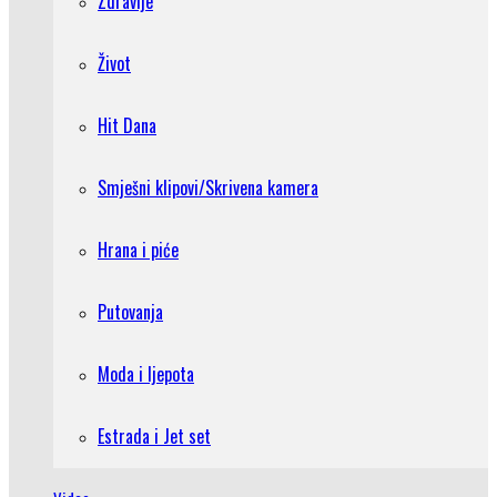
Zdravlje
Život
Hit Dana
Smješni klipovi/Skrivena kamera
Hrana i piće
Putovanja
Moda i ljepota
Estrada i Jet set