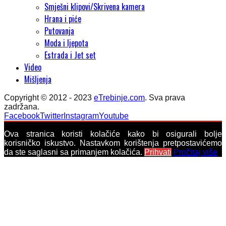
Smješni klipovi/Skrivena kamera
Hrana i piće
Putovanja
Moda i ljepota
Estrada i Jet set
Video
Mišljenja
Copyright © 2012 - 2023
eTrebinje.com
. Sva prava
zadržana.
Facebook
Twitter
Instagram
Youtube
Ova stranica koristi kolačiće kako bi osigurali bolje
korisničko iskustvo. Nastavkom korištenja pretpostavićemo
da ste saglasni sa primanjem kolačića.
Prihvati
Pročitaj više