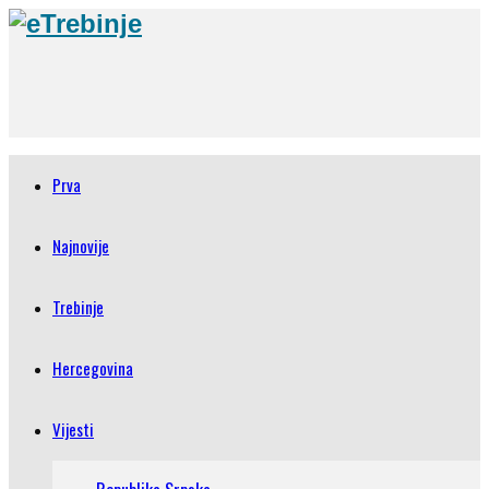
Prva
Najnovije
Trebinje
Hercegovina
Vijesti