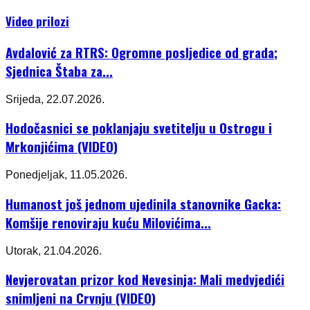
Video prilozi
Avdalović za RTRS: Ogromne posljedice od grada;
Sjednica Štaba za...
Srijeda, 22.07.2026.
Hodočasnici se poklanjaju svetitelju u Ostrogu i
Mrkonjićima (VIDEO)
Ponedjeljak, 11.05.2026.
Humanost još jednom ujedinila stanovnike Gacka:
Komšije renoviraju kuću Milovićima...
Utorak, 21.04.2026.
Nevjerovatan prizor kod Nevesinja: Mali medvjedići
snimljeni na Crvnju (VIDEO)