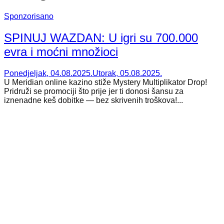
Sponzorisano
SPINUJ WAZDAN: U igri su 700.000
evra i moćni množioci
Ponedjeljak, 04.08.2025.
Utorak, 05.08.2025.
U Meridian online kazino stiže Mystery Multiplikator Drop!
Pridruži se promociji što prije jer ti donosi šansu za
iznenadne keš dobitke — bez skrivenih troškova!...