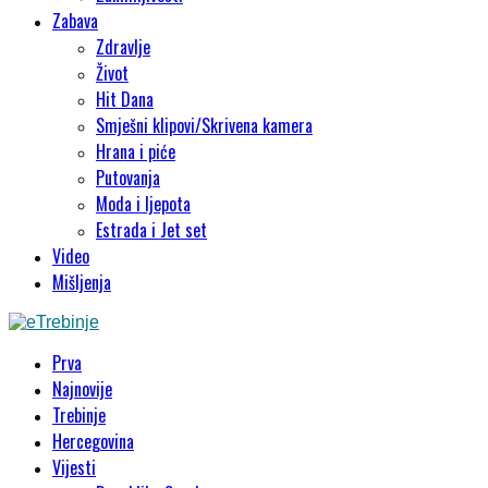
Zabava
Zdravlje
Život
Hit Dana
Smješni klipovi/Skrivena kamera
Hrana i piće
Putovanja
Moda i ljepota
Estrada i Jet set
Video
Mišljenja
Prva
Najnovije
Trebinje
Hercegovina
Vijesti