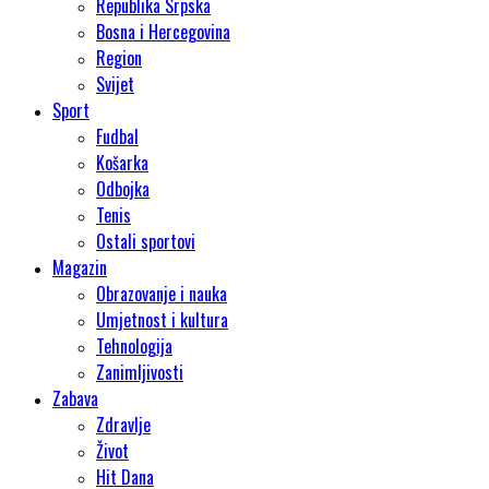
Republika Srpska
Bosna i Hercegovina
Region
Svijet
Sport
Fudbal
Košarka
Odbojka
Tenis
Ostali sportovi
Magazin
Obrazovanje i nauka
Umjetnost i kultura
Tehnologija
Zanimljivosti
Zabava
Zdravlje
Život
Hit Dana