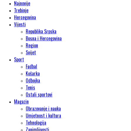
Najnovije
Trebinje
Hercegovina
Vijesti
Republika Srpska
Bosna i Hercegovina
Region
Svijet
Sport
Fudbal
Košarka
Odbojka
Tenis
Ostali sportovi
Magazin
Obrazovanje i nauka
Umjetnost i kultura
Tehnologija
Zanimljivosti