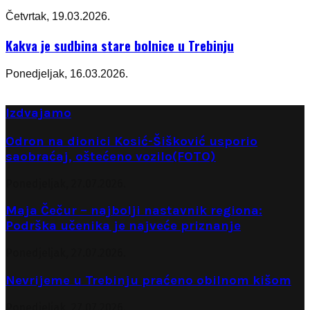
Četvrtak, 19.03.2026.
Kakva je sudbina stare bolnice u Trebinju
Ponedjeljak, 16.03.2026.
Izdvajamo
Odron na dionici Kosić-Šišković usporio
saobraćaj, oštećeno vozilo(FOTO)
Ponedjeljak, 27.07.2026.
Maja Čečur – najbolji nastavnik regiona:
Podrška učenika je najveće priznanje
Ponedjeljak, 27.07.2026.
Nevrijeme u Trebinju praćeno obilnom kišom
Ponedjeljak, 27.07.2026.