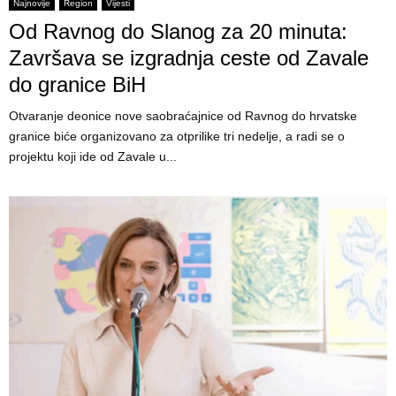
E
Najnovije
Region
Vijesti
Od Ravnog do Slanog za 20 minuta:
N
Završava se izgradnja ceste od Zavale
do granice BiH
U
Otvaranje deonice nove saobraćajnice od Ravnog do hrvatske
granice biće organizovano za otprilike tri nedelje, a radi se o
projektu koji ide od Zavale u...