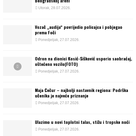
Beogradskoj areni
Utorak, 28.07.2026.
Vozač „audija“ povrijedio policajca i pobjegao
prema Foči
Ponedjeljak, 27.07.2026.
Odron na dionici Kosić-Šišković usporio saobraćaj,
oštećeno vozilo(FOTO)
Ponedjeljak, 27.07.2026.
Maja Čečur – najbolji nastavnik regiona: Podrška
učenika je najveće priznanje
Ponedjeljak, 27.07.2026.
Ulazimo u novi toplotni talas, stižu i tropske noći
Ponedjeljak, 27.07.2026.