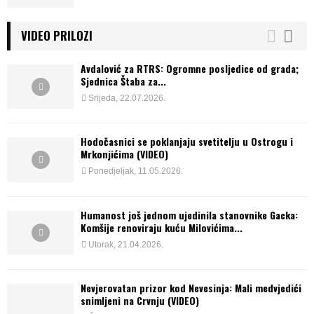
VIDEO PRILOZI
Avdalović za RTRS: Ogromne posljedice od grada;
Sjednica Štaba za...
Srijeda, 22.07.2026.
Hodočasnici se poklanjaju svetitelju u Ostrogu i
Mrkonjićima (VIDEO)
Ponedjeljak, 11.05.2026.
Humanost još jednom ujedinila stanovnike Gacka:
Komšije renoviraju kuću Milovićima...
Utorak, 21.04.2026.
Nevjerovatan prizor kod Nevesinja: Mali medvjedići
snimljeni na Crvnju (VIDEO)