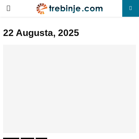
P
R
22 Augusta, 2025
I
M
A
R
Y
M