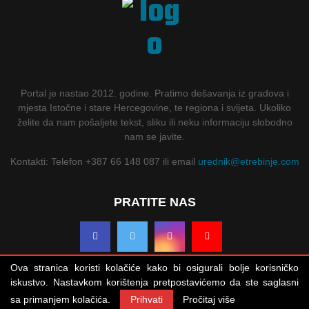
Portal je nastao 2012. godine. Pratimo dešavanja iz gradova i
mjesta Istočne i stare Hercegovine, te regiona i svijeta. Ukoliko
želite da nam pošaljete tekst, sliku ili neku informaciju slobodno
nam se javite.
Kontakti: Telefon +387 66 148 087 ili email
urednik@etrebinje.com
PRATITE NAS
Ova stranica koristi kolačiće kako bi osigurali bolje korisničko
iskustvo. Nastavkom korištenja pretpostavićemo da ste saglasni
sa primanjem kolačića.
Prihvati
Pročitaj više
© 2012 - 2023 eTrebinje. Sva prava zadržana.
Uslovi korištenja